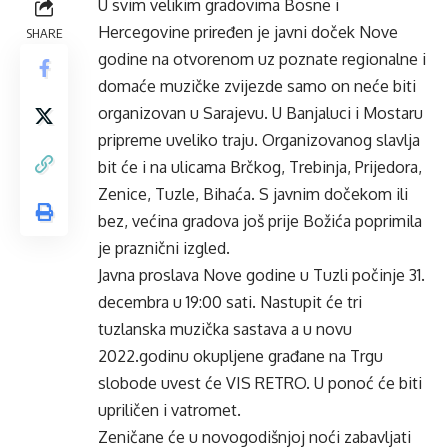
U svim velikim gradovima Bosne i
Hercegovine priređen je javni doček Nove
SHARE
godine na otvorenom uz poznate regionalne i
domaće muzičke zvijezde samo on neće biti
organizovan u Sarajevu. U Banjaluci i Mostaru
pripreme uveliko traju. Organizovanog slavlja
bit će i na ulicama Brčkog, Trebinja, Prijedora,
Zenice, Tuzle, Bihaća. S javnim dočekom ili
bez, većina gradova još prije Božića poprimila
je praznični izgled.
Javna proslava Nove godine u Tuzli počinje 31.
decembra u 19:00 sati. Nastupit će tri
tuzlanska muzička sastava a u novu
2022.godinu okupljene građane na Trgu
slobode uvest će VIS RETRO. U ponoć će biti
upriličen i vatromet.
Zeničane će u novogodišnjoj noći zabavljati