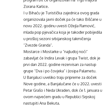
program bit će organizovan na Trgu majora
Zorana Karlice.
I u Bihaću je Turistička zajednica ovog grada
organizovala javni doček pa će tako Bišćane u
novu 2022. godinu uvesti Džejla Ramović,
mlada pop pjevačica koja je također pobijedila
u prošloj sezoni srbijanskog takmičenja
“Zvezde Granda”.
Mostarce i Mostarke u “najluđoj noći”
zabavljat će Indira Levak i grupa Twist, dok je
prvi dan 2022. godine rezervisan za nastup
grupe “Dva i po čovjeka” i Josipa Palametu.
U Banjaluci uveliko traju pripreme za doček
Nove godine, a Banjalučane će u 2022. uvesti
Petar Grašo i Neda Ukraden, dok će 1. januara u
ovom najvećem gradu u Republici Srpskoj
nastupiti Ana Bekuta.