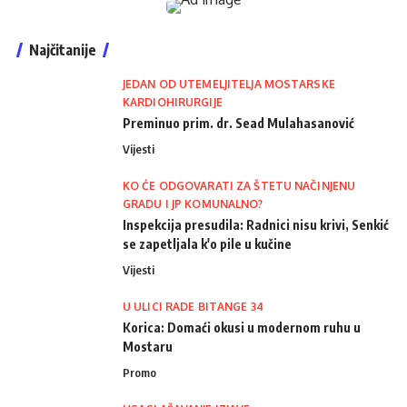
Najčitanije
JEDAN OD UTEMELJITELJA MOSTARSKE
KARDIOHIRURGIJE
Preminuo prim. dr. Sead Mulahasanović
Vijesti
KO ĆE ODGOVARATI ZA ŠTETU NAČINJENU
GRADU I JP KOMUNALNO?
Inspekcija presudila: Radnici nisu krivi, Senkić
se zapetljala k'o pile u kučine
Vijesti
U ULICI RADE BITANGE 34
Korica: Domaći okusi u modernom ruhu u
Mostaru
Promo