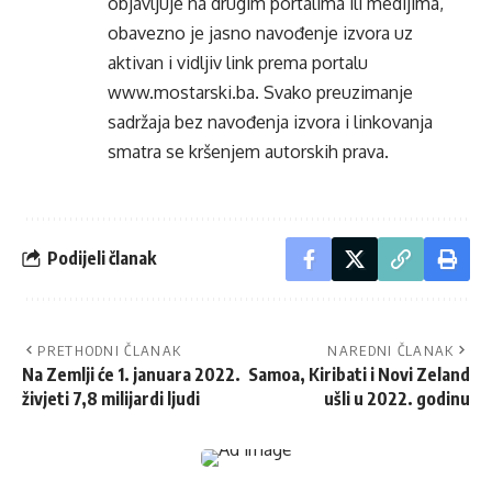
objavljuje na drugim portalima ili medijima,
obavezno je jasno navođenje izvora uz
aktivan i vidljiv link prema portalu
www.mostarski.ba
. Svako preuzimanje
sadržaja bez navođenja izvora i linkovanja
smatra se kršenjem autorskih prava.
Podijeli članak
PRETHODNI ČLANAK
NAREDNI ČLANAK
Na Zemlji će 1. januara 2022.
Samoa, Kiribati i Novi Zeland
živjeti 7,8 milijardi ljudi
ušli u 2022. godinu