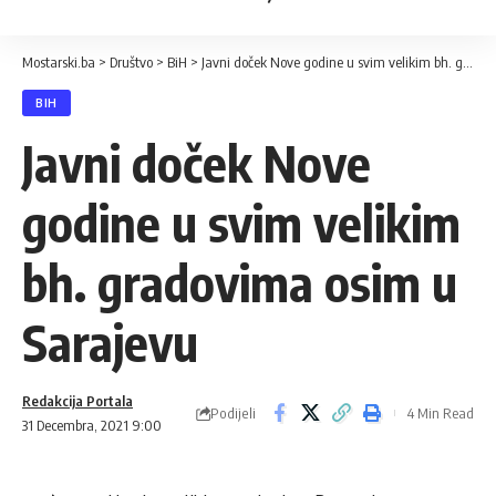
Mostarski.ba
>
Društvo
>
BiH
>
Javni doček Nove godine u svim velikim bh. gradovima osim u Sarajevu
BIH
Javni doček Nove
godine u svim velikim
bh. gradovima osim u
Sarajevu
Redakcija Portala
Podijeli
4 Min Read
31 Decembra, 2021 9:00