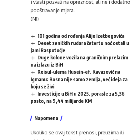
i vlasti pozvali na opreznost, ali ne i dodatno
pooštravanje mjera.
(N1)
101 godina od rođenja Alije Izetbegovića
Deset zeničkih rudara četvrtu noć ostali u
jami Raspotočje
Duge kolone vozila na graničnim prelazim
na izlazu iz BiH
Reisul-ulema Husein-ef. Kavazović na
Igmanu: Bosna nije samo zemlja, već ideja za
koju se živi
Investicije u BiH u 2025. porasle za 5,36
posto, na 9,44 milijarde KM
Napomena
Ukoliko se ovaj tekst prenosi, preuzima ili