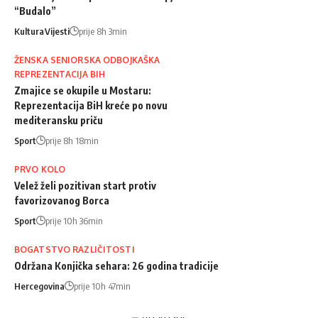
“Budalo”
Kultura
Vijesti
prije 8h 3min
ŽENSKA SENIORSKA ODBOJKAŠKA
REPREZENTACIJA BIH
Zmajice se okupile u Mostaru:
Reprezentacija BiH kreće po novu
mediteransku priču
Sport
prije 8h 18min
PRVO KOLO
Velež želi pozitivan start protiv
favorizovanog Borca
Sport
prije 10h 36min
BOGATSTVO RAZLIČITOSTI
Održana Konjička sehara: 26 godina tradicije
Hercegovina
prije 10h 47min