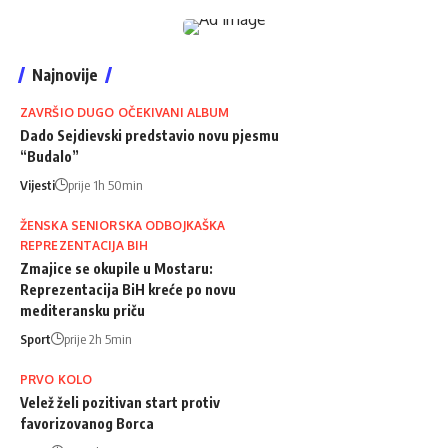
Najnovije
ZAVRŠIO DUGO OČEKIVANI ALBUM
Dado Sejdievski predstavio novu pjesmu
“Budalo”
Vijesti
prije 1h 50min
ŽENSKA SENIORSKA ODBOJKAŠKA
REPREZENTACIJA BIH
Zmajice se okupile u Mostaru:
Reprezentacija BiH kreće po novu
mediteransku priču
Sport
prije 2h 5min
PRVO KOLO
Velež želi pozitivan start protiv
favorizovanog Borca