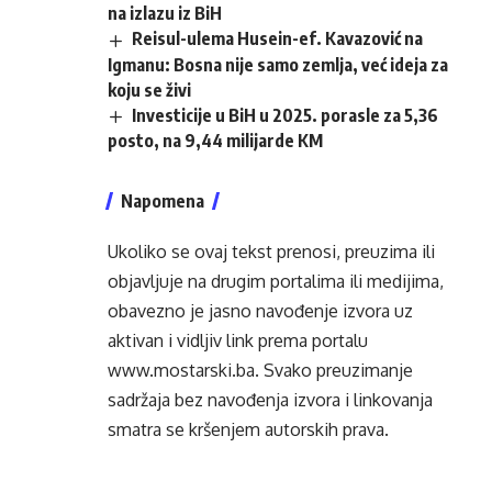
na izlazu iz BiH
Reisul-ulema Husein-ef. Kavazović na
Igmanu: Bosna nije samo zemlja, već ideja za
koju se živi
Investicije u BiH u 2025. porasle za 5,36
posto, na 9,44 milijarde KM
Napomena
Ukoliko se ovaj tekst prenosi, preuzima ili
objavljuje na drugim portalima ili medijima,
obavezno je jasno navođenje izvora uz
aktivan i vidljiv link prema portalu
www.mostarski.ba
. Svako preuzimanje
sadržaja bez navođenja izvora i linkovanja
smatra se kršenjem autorskih prava.