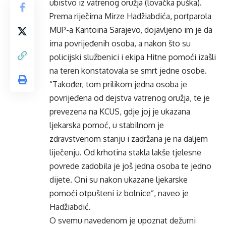
ubistvo iz vatrenog oružja (lovačka puška).
Prema riječima Mirze Hadžiabdića, portparola
MUP-a Kantoina Sarajevo, dojavljeno im je da
ima povrijeđenih osoba, a nakon što su
policijski službenici i ekipa Hitne pomoći izašli
na teren konstatovala se smrt jedne osobe.
“Također, tom prilikom jedna osoba je
povrijeđena od dejstva vatrenog oružja, te je
prevezena na KCUS, gdje joj je ukazana
ljekarska pomoć, u stabilnom je
zdravstvenom stanju i zadržana je na daljem
liječenju. Od krhotina stakla lakše tjelesne
povrede zadobila je još jedna osoba te jedno
dijete. Oni su nakon ukazane ljekarske
pomoći otpušteni iz bolnice”, naveo je
Hadžiabdić.
O svemu navedenom je upoznat dežurni