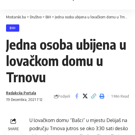
Mostarski.ba
>
Društvo
>
BiH
>
Jedna osoba ubijena u lovačkom domu u Trnovu
BIH
Jedna osoba ubijena u
lovačkom domu u
Trnovu
Redakcija Portala
Podijeli
1 Min Read
19 Decembra, 2021 7:12
U lovačkom domu “Bašci” u mjestu Delijaš na
području Trnova jutros se oko 3:30 sati desilo
SHARE