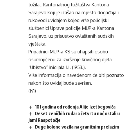
tužilac Kantonalnog tužilaštva Kantona
Sarajevo koji je izašao na mjesto događaja i
rukovodi uviđajem kojeg vrše policijski
službenici Uprave policije MUP-a Kantona
Sarajevo, uz prisustvo ovlaštenih sudskih
vještaka.
Pripadnici MUP-a KS su uhapsili osobu
osumnjičenu za izvršenje krivičnog djela
“Ubistvo” inicijala I.I. (1953.).
Više informacija o navedenom će biti poznato
nakon što uviđaj bude završen.
(N1)
101 godina od rođenja Alije Izetbegovića
Deset zeničkih rudara četvrtu noć ostali u
jami Raspotočje
Duge kolone vozila na graničnim prelazim