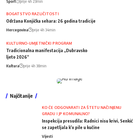
Sport
prije 4h 23min
BOGATSTVO RAZLIČITOSTI
Održana Konjička sehara: 26 godina tradicije
Hercegovina
prije 4h 34min
KULTURNO-UMJETNIČKI PROGRAM
Tradicionalna manifestacija „Dubravsko
ljeto 2026“
Kultura
prije 4h 38min
Najčitanije
KO ĆE ODGOVARATI ZA ŠTETU NAČINJENU
GRADU I JP KOMUNALNO?
Inspekcija presudila: Radnici nisu krivi, Senkić
se zapetljala k'o pile u kučine
Vijesti