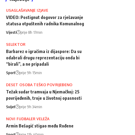
USAGLAŠAVANJE IZJAVE
VIDEO: Postignut dogovor za rješavanje
statusa otpuštenih radnika Komunalnog
Vijesti
prije 8h 17min
SELEKTOR
Barbarez o igračima iz dijaspore: Da su
odabrali drugu reprezentaciju onda bi
“birali”, a ne pripadali
Sport
prije 9h 15min
DESET OSOBA TEŠKO POVRIJEĐENO
Težak sudar tramvaja u Njemačkoj: 25
povrijeđenih, troje u životnoj opasnosti
Svijet
prije 9h 34min
NOVI FUDBALER VELEŽA
Armin Bešagić stigao među Rođene
Sport
prije 11h 40min