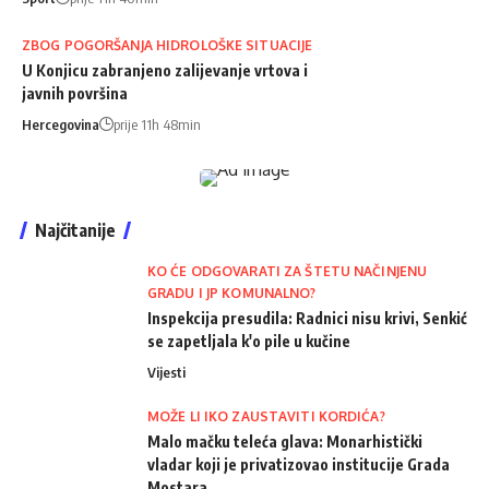
ZBOG POGORŠANJA HIDROLOŠKE SITUACIJE
U Konjicu zabranjeno zalijevanje vrtova i
javnih površina
Hercegovina
prije 11h 48min
Najčitanije
KO ĆE ODGOVARATI ZA ŠTETU NAČINJENU
GRADU I JP KOMUNALNO?
Inspekcija presudila: Radnici nisu krivi, Senkić
se zapetljala k'o pile u kučine
Vijesti
MOŽE LI IKO ZAUSTAVITI KORDIĆA?
Malo mačku teleća glava: Monarhistički
vladar koji je privatizovao institucije Grada
Mostara