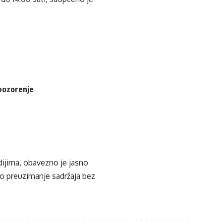
pozorenje
edijima, obavezno je jasno
ko preuzimanje sadržaja bez