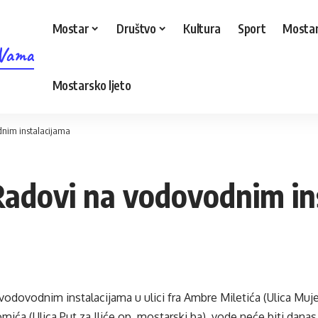
Mostar
Društvo
Kultura
Sport
Mostar
 Vama
Mostarsko ljeto
dnim instalacijama
adovi na vodovodnim in
odovodnim instalacijama u ulici fra Ambre Miletića (Ulica Muje
Tomića (Ulica Put za Iliće op. mostarski.ba), vode neće biti dana