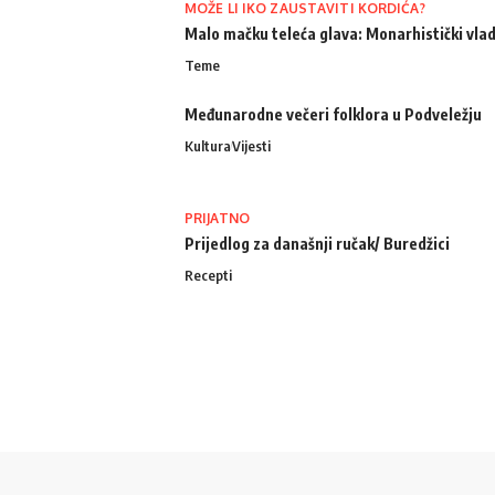
MOŽE LI IKO ZAUSTAVITI KORDIĆA?
Malo mačku teleća glava: Monarhistički vlad
Teme
Međunarodne večeri folklora u Podveležju
Kultura
Vijesti
PRIJATNO
Prijedlog za današnji ručak/ Buredžici
Recepti