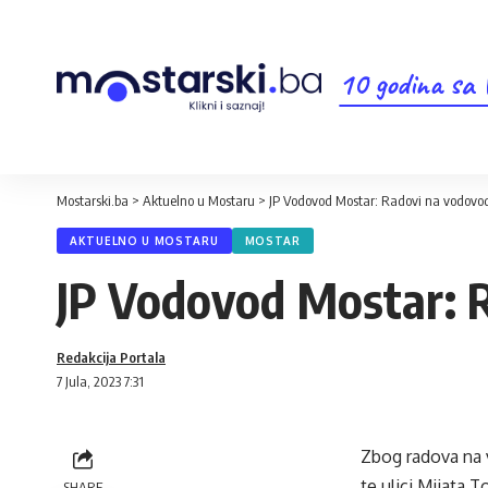
10 godina sa
Mostarski.ba
>
Aktuelno u Mostaru
>
JP Vodovod Mostar: Radovi na vodovo
AKTUELNO U MOSTARU
MOSTAR
JP Vodovod Mostar: R
Redakcija Portala
7 Jula, 2023 7:31
Zbog radova na v
te ulici Mijata 
SHARE