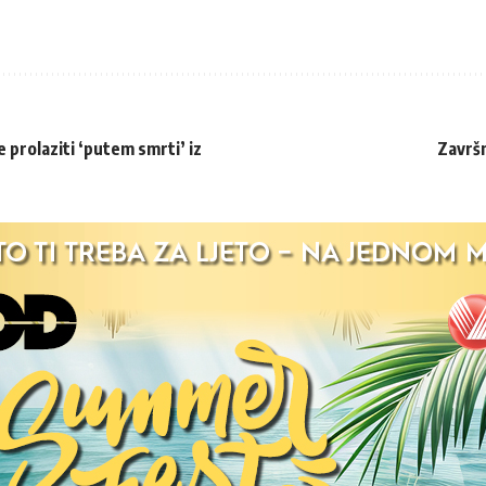
 prolaziti ‘putem smrti’ iz
Završ