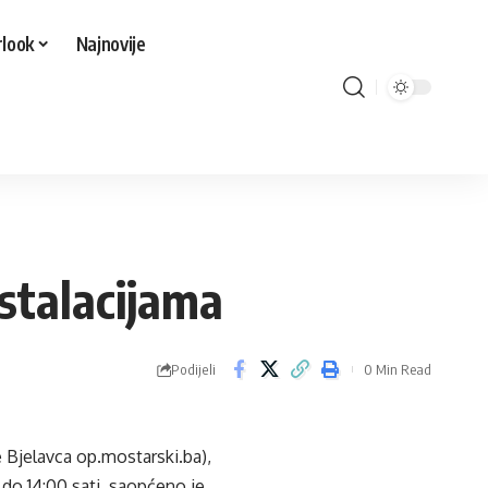
look
Najnovije
stalacijama
Podijeli
0 Min Read
 Bjelavca op.mostarski.ba),
s do 14:00 sati, saopćeno je