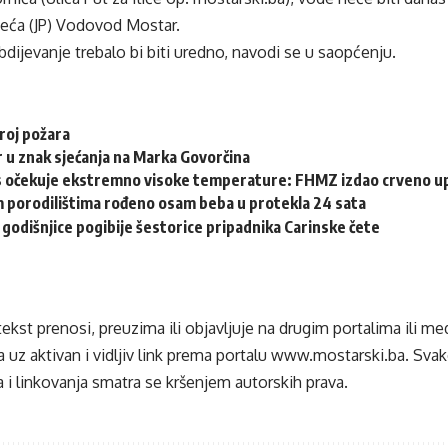
zeća (JP) Vodovod Mostar.
ijevanje trebalo bi biti uredno, navodi se u saopćenju.
roj požara
 u znak sjećanja na Marka Govorčina
 očekuje ekstremno visoke temperature: FHMZ izdao crveno u
 porodilištima rođeno osam beba u protekla 24 sata
 godišnjice pogibije šestorice pripadnika Carinske čete
tekst prenosi, preuzima ili objavljuje na drugim portalima ili m
 uz aktivan i vidljiv link prema portalu
www.mostarski.ba
. Sva
 i linkovanja smatra se kršenjem autorskih prava.