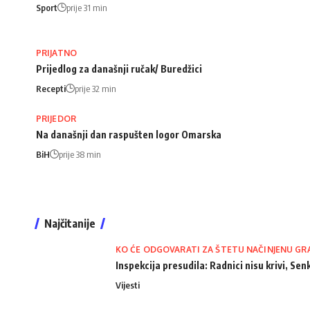
Sport
prije 31 min
PRIJATNO
Prijedlog za današnji ručak/ Buredžici
Recepti
prije 32 min
PRIJEDOR
Na današnji dan raspušten logor Omarska
BiH
prije 38 min
Najčitanije
KO ĆE ODGOVARATI ZA ŠTETU NAČINJENU GR
Inspekcija presudila: Radnici nisu krivi, Senk
Vijesti