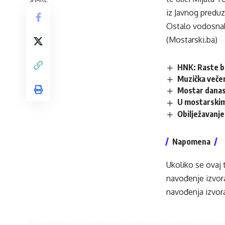
iz Javnog predu
Ostalo vodosnabd
(Mostarski.ba)
HNK: Raste b
Muzička večer
Mostar danas
U mostarskim
Obilježavanje
Napomena
Ukoliko se ovaj 
navođenje izvora
navođenja izvora