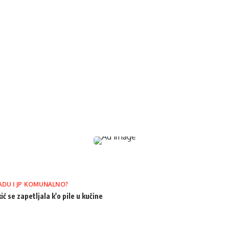
ADU I JP KOMUNALNO?
ić se zapetljala k'o pile u kučine