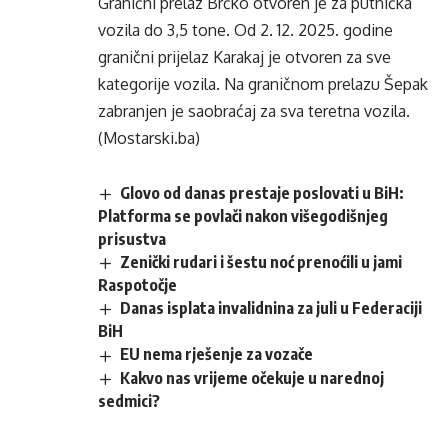
Granični prelaz Brčko otvoren je za putnička
vozila do 3,5 tone. Od 2. 12. 2025. godine
granični prijelaz Karakaj je otvoren za sve
kategorije vozila. Na graničnom prelazu Šepak
zabranjen je saobraćaj za sva teretna vozila.
(Mostarski.ba)
Glovo od danas prestaje poslovati u BiH:
Platforma se povlači nakon višegodišnjeg
prisustva
Zenički rudari i šestu noć prenoćili u jami
Raspotočje
Danas isplata invalidnina za juli u Federaciji
BiH
EU nema rješenje za vozače
Kakvo nas vrijeme očekuje u narednoj
sedmici?