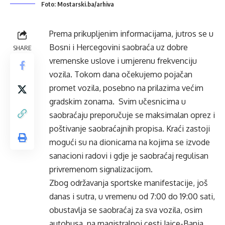
Foto: Mostarski.ba/arhiva
Prema prikupljenim informacijama, jutros se u
Bosni i Hercegovini saobraća uz dobre
SHARE
vremenske uslove i umjerenu frekvenciju
vozila. Tokom dana očekujemo pojačan
promet vozila, posebno na prilazima većim
gradskim zonama. Svim učesnicima u
saobraćaju preporučuje se maksimalan oprez i
poštivanje saobraćajnih propisa. Kraći zastoji
mogući su na dionicama na kojima se izvode
sanacioni radovi i gdje je saobraćaj regulisan
privremenom signalizacijom.
Zbog održavanja sportske manifestacije, još
danas i sutra, u vremenu od 7:00 do 19:00 sati,
obustavlja se saobraćaj za sva vozila, osim
autobusa, na magistralnoj cesti Jajce-Banja