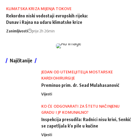
KLIMATSKA KRIZA MIJENJA TOKOVE
Rekordno niski vodostaji evropskih rijeka:
Dunav i Rajna na udaru klimatske krize
Zanimljivosti
prije 2h 26min
Najčitanije
JEDAN OD UTEMELJITELJA MOSTARSKE
KARDIOHIRURGIJE
Preminuo prim. dr. Sead Mulahasanović
Vijesti
KO ĆE ODGOVARATI ZA ŠTETU NAČINJENU
GRADU I JP KOMUNALNO?
Inspekcija presudila: Radnici nisu krivi, Senkić
se zapetljala k'o pile u kučine
Vijesti