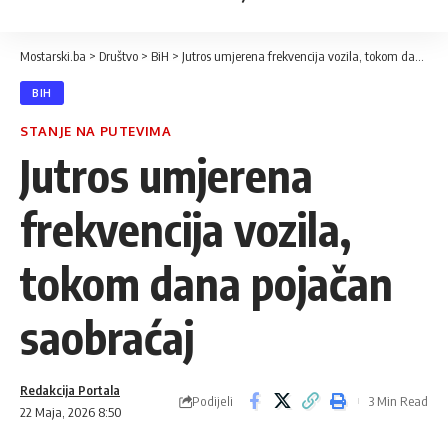
Mostarski.ba
>
Društvo
>
BiH
>
Jutros umjerena frekvencija vozila, tokom dana pojačan saobraćaj
BIH
STANJE NA PUTEVIMA
Jutros umjerena
frekvencija vozila,
tokom dana pojačan
saobraćaj
Redakcija Portala
Podijeli
3 Min Read
22 Maja, 2026 8:50