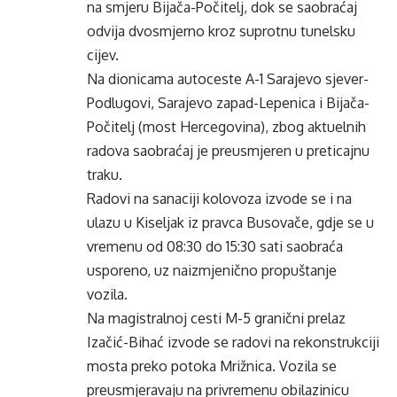
na smjeru Bijača-Počitelj, dok se saobraćaj
odvija dvosmjerno kroz suprotnu tunelsku
cijev.
Na dionicama autoceste A-1 Sarajevo sjever-
Podlugovi, Sarajevo zapad-Lepenica i Bijača-
Počitelj (most Hercegovina), zbog aktuelnih
radova saobraćaj je preusmjeren u preticajnu
traku.
Radovi na sanaciji kolovoza izvode se i na
ulazu u Kiseljak iz pravca Busovače, gdje se u
vremenu od 08:30 do 15:30 sati saobraća
usporeno, uz naizmjenično propuštanje
vozila.
Na magistralnoj cesti M-5 granični prelaz
Izačić-Bihać izvode se radovi na rekonstrukciji
mosta preko potoka Mrižnica. Vozila se
preusmjeravaju na privremenu obilazinicu