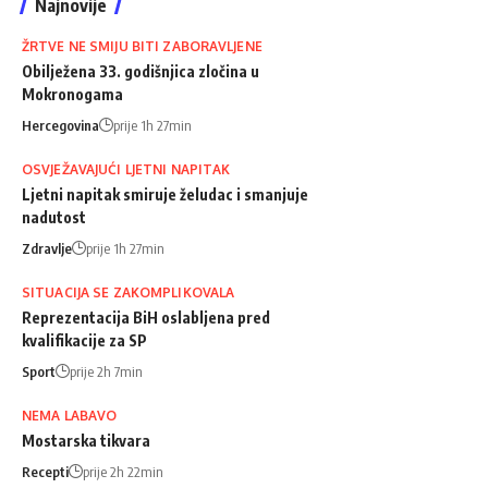
Najnovije
ŽRTVE NE SMIJU BITI ZABORAVLJENE
Obilježena 33. godišnjica zločina u
Mokronogama
Hercegovina
prije 1h 27min
OSVJEŽAVAJUĆI LJETNI NAPITAK
Ljetni napitak smiruje želudac i smanjuje
nadutost
Zdravlje
prije 1h 27min
SITUACIJA SE ZAKOMPLIKOVALA
Reprezentacija BiH oslabljena pred
kvalifikacije za SP
Sport
prije 2h 7min
NEMA LABAVO
Mostarska tikvara
Recepti
prije 2h 22min