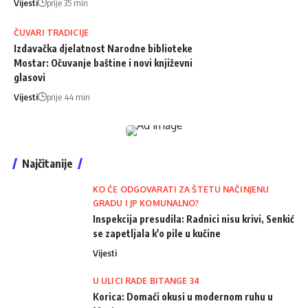
Vijesti
prije 35 min
ČUVARI TRADICIJE
Izdavačka djelatnost Narodne biblioteke
Mostar: Očuvanje baštine i novi književni
glasovi
Vijesti
prije 44 min
Najčitanije
KO ĆE ODGOVARATI ZA ŠTETU NAČINJENU
GRADU I JP KOMUNALNO?
Inspekcija presudila: Radnici nisu krivi, Senkić
se zapetljala k'o pile u kučine
Vijesti
U ULICI RADE BITANGE 34
Korica: Domaći okusi u modernom ruhu u