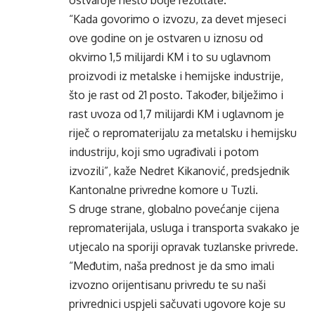
ostvaruje nešto bolje rezultate.
“Kada govorimo o izvozu, za devet mjeseci
ove godine on je ostvaren u iznosu od
okvirno 1,5 milijardi KM i to su uglavnom
proizvodi iz metalske i hemijske industrije,
što je rast od 21 posto. Također, bilježimo i
rast uvoza od 1,7 milijardi KM i uglavnom je
riječ o repromaterijalu za metalsku i hemijsku
industriju, koji smo ugrađivali i potom
izvozili”, kaže Nedret Kikanović, predsjednik
Kantonalne privredne komore u Tuzli.
S druge strane, globalno povećanje cijena
repromaterijala, usluga i transporta svakako je
utjecalo na sporiji opravak tuzlanske privrede.
“Međutim, naša prednost je da smo imali
izvozno orijentisanu privredu te su naši
privrednici uspjeli sačuvati ugovore koje su