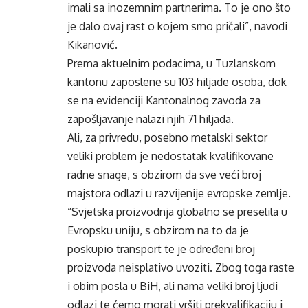
imali sa inozemnim partnerima. To je ono što
je dalo ovaj rast o kojem smo pričali”, navodi
Kikanović.
Prema aktuelnim podacima, u Tuzlanskom
kantonu zaposlene su 103 hiljade osoba, dok
se na evidenciji Kantonalnog zavoda za
zapošljavanje nalazi njih 71 hiljada.
Ali, za privredu, posebno metalski sektor
veliki problem je nedostatak kvalifikovane
radne snage, s obzirom da sve veći broj
majstora odlazi u razvijenije evropske zemlje.
“Svjetska proizvodnja globalno se preselila u
Evropsku uniju, s obzirom na to da je
poskupio transport te je određeni broj
proizvoda neisplativo uvoziti. Zbog toga raste
i obim posla u BiH, ali nama veliki broj ljudi
odlazi te ćemo morati vršiti prekvalifikaciju i