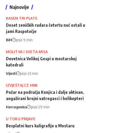
Najnovije
KASEN TRI PLATE
Deset zeničkih rudara četvrtu noć ostali u
jami Raspotočje
BiH
prije 9 min
MOLITVA I SVETA MISA
Devetnica Velikoj Gospi u mostarskoj
katedrali
Vijesti
prije 23 min
IZVJEŠTAJ CZ HNK
Požar na području Konjica i dalje aktivan,
angažirani brojni vatrogasci i helikopteri
Hercegovina
prije 29 min
U TOKU PRIJAVE
Besplatni kurs kaligrafije u Mostaru