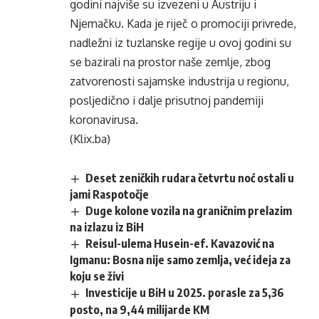
godini najviše su izvezeni u Austriju i
Njemačku. Kada je riječ o promociji privrede,
nadležni iz tuzlanske regije u ovoj godini su
se bazirali na prostor naše zemlje, zbog
zatvorenosti sajamske industrija u regionu,
posljedično i dalje prisutnoj pandemiji
koronavirusa.
(Klix.ba)
Deset zeničkih rudara četvrtu noć ostali u
jami Raspotočje
Duge kolone vozila na graničnim prelazim
na izlazu iz BiH
Reisul-ulema Husein-ef. Kavazović na
Igmanu: Bosna nije samo zemlja, već ideja za
koju se živi
Investicije u BiH u 2025. porasle za 5,36
posto, na 9,44 milijarde KM