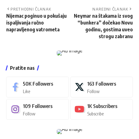
PRETHODNI ČLANAK
NAREDNI ČLANAK
Nijemac poginuo u pokušaju
Neymar na štakama iz svog
ispaljivanja ručno
“bunkera” dočekao Novu
napravljenog vatrometa
godinu, gostima uveo
strogu zabranu
Pratite nas
50K
Followers
163
Followers
Like
Follow
109
Followers
1K
Subscribers
Follow
Subscribe