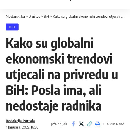
Mostarski.ba
>
Društvo
>
BiH
>
Kako su globalni ekonomski trendovi utjecali na privredu u BiH: Posla ima, ali nedostaje radnika
BIH
Kako su globalni
ekonomski trendovi
utjecali na privredu u
BiH: Posla ima, ali
nedostaje radnika
Redakcija Portala
Podijeli
4 Min Read
1 Januara, 2022 16:30