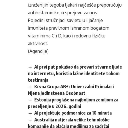
izraženijih tegoba ljekari najčešće preporučuju
antihistaminike ili sprejeve za nos.
Pojedini stručnjaci savjetuju i jačanje
imuniteta pravilnom ishranom bogatom
vitaminima C i D, kao i redovnu fizičku
aktivnost.
(Agencije)
AI prvi put pokušao da prevari stvarne ljude
na internetu, koristio lažne identitete tokom
testiranja
Krvna Grupa AB+: Univerzalni Primalac i
Njena Jedinstvena Osobnost
Estonija proglašena najboljom zemljom za
preseljenje u 2026. godini
AI projektuje podmornice za 10 minuta
Australija natjerala velike tehnološke
kompanije da plaćaju medijima za sadržaj