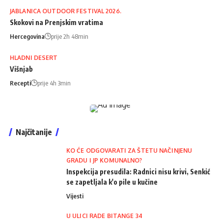
JABLANICA OUTDOOR FESTIVAL 2026.
Skokovi na Prenjskim vratima
Hercegovina
prije 2h 48min
HLADNI DESERT
Višnjab
Recepti
prije 4h 3min
Najčitanije
KO ĆE ODGOVARATI ZA ŠTETU NAČINJENU
GRADU I JP KOMUNALNO?
Inspekcija presudila: Radnici nisu krivi, Senkić
se zapetljala k'o pile u kučine
Vijesti
U ULICI RADE BITANGE 34