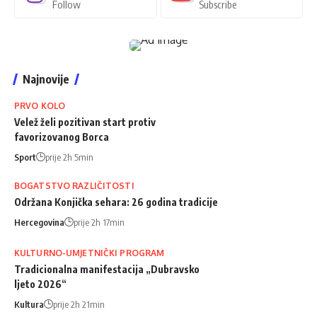
Follow
Subscribe
Najnovije
PRVO KOLO
Velež želi pozitivan start protiv
favorizovanog Borca
Sport
prije 2h 5min
BOGATSTVO RAZLIČITOSTI
Održana Konjička sehara: 26 godina tradicije
Hercegovina
prije 2h 17min
KULTURNO-UMJETNIČKI PROGRAM
Tradicionalna manifestacija „Dubravsko
ljeto 2026“
Kultura
prije 2h 21min