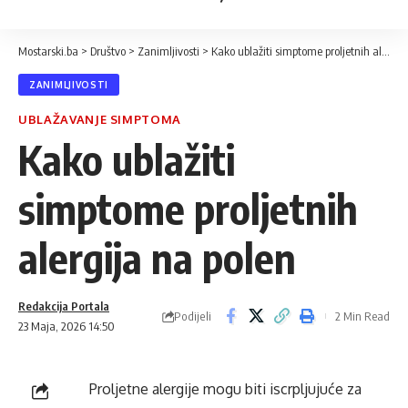
Mostarski.ba
>
Društvo
>
Zanimljivosti
>
Kako ublažiti simptome proljetnih alergija na polen
ZANIMLJIVOSTI
UBLAŽAVANJE SIMPTOMA
Kako ublažiti
simptome proljetnih
alergija na polen
Redakcija Portala
Podijeli
2 Min Read
23 Maja, 2026 14:50
Proljetne alergije mogu biti iscrpljujuće za