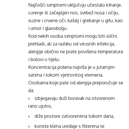
Najčešći simptomi uključuju učestalo kihanje,
curenje ili začepljen nos, svrbež nosa i očiju,
suzne i crvene oči, kašalj i grebanje u grlu, kao
i umor i glavobolju.
Kod nekih osoba simptomi mogu biti slični
prehladi, ali za razliku od virusnih infekcija,
alergije obično ne prate povišena temperatura
i bolovi u tijelu.
Koncentracija polena najviša je u jutarnjim
satima i tokom vjetrovitog vremena.
Osobama koje pate od alergija preporučuje se
da:
izbjegavaju duži boravak na otvorenom
rano ujutro,
drže prozore zatvorenima tokom dana,
koriste klima uređaje s filterima te