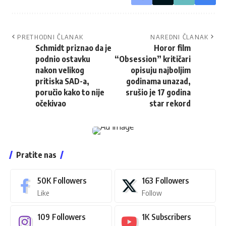
PRETHODNI ČLANAK
NAREDNI ČLANAK
Schmidt priznao da je
Horor film
podnio ostavku
“Obsession” kritičari
nakon velikog
opisuju najboljim
pritiska SAD-a,
godinama unazad,
poručio kako to nije
srušio je 17 godina
očekivao
star rekord
Pratite nas
50K
Followers
163
Followers
Like
Follow
109
Followers
1K
Subscribers