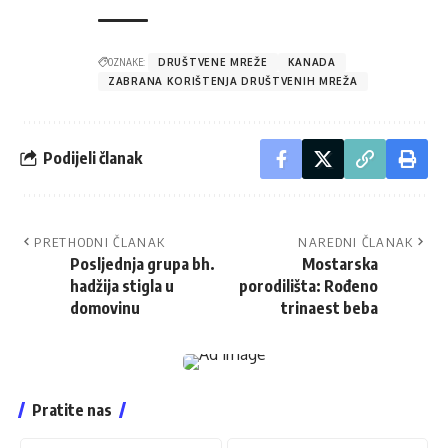
OZNAKE:
DRUŠTVENE MREŽE
KANADA
ZABRANA KORIŠTENJA DRUŠTVENIH MREŽA
Podijeli članak
PRETHODNI ČLANAK
NAREDNI ČLANAK
Posljednja grupa bh.
Mostarska
hadžija stigla u
porodilišta: Rođeno
domovinu
trinaest beba
Pratite nas