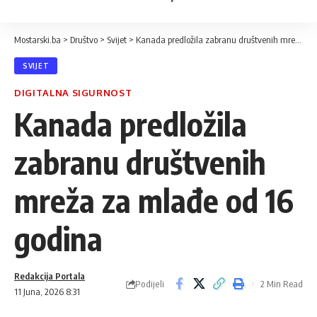
Mostarski.ba
>
Društvo
>
Svijet
>
Kanada predložila zabranu društvenih mreža za mlađe od 16 godina
SVIJET
DIGITALNA SIGURNOST
Kanada predložila
zabranu društvenih
mreža za mlađe od 16
godina
Redakcija Portala
Podijeli
2 Min Read
11 Juna, 2026 8:31