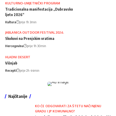
KULTURNO-UMJETNIČKI PROGRAM
Tradicionalna manifestacija „Dubravsko
ljeto 2026“
Kultura
prije 1h 3min
JABLANICA OUTDOOR FESTIVAL 2026.
Skokovi na Prenjskim vratima
Hercegovina
prije 1h 30min
HLADNI DESERT
Višnjab
Recepti
prije 2h 44min
Najčitanije
KO ĆE ODGOVARATI ZA ŠTETU NAČINJENU
GRADU I JP KOMUNALNO?