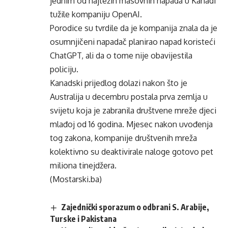
jednim od najtežih masovnih napada u Kanadi
tužile kompaniju OpenAI.
Porodice su tvrdile da je kompanija znala da je
osumnjičeni napadač planirao napad koristeći
ChatGPT, ali da o tome nije obavijestila
policiju.
Kanadski prijedlog dolazi nakon što je
Australija u decembru postala prva zemlja u
svijetu koja je zabranila društvene mreže djeci
mlađoj od 16 godina. Mjesec nakon uvođenja
tog zakona, kompanije društvenih mreža
kolektivno su deaktivirale naloge gotovo pet
miliona tinejdžera.
(Mostarski.ba)
Zajednički sporazum o odbrani S. Arabije,
Turske i Pakistana