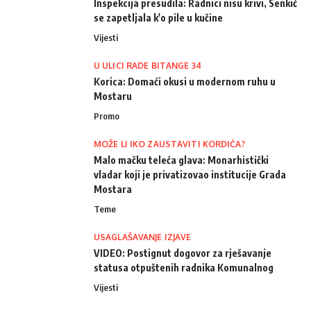
Inspekcija presudila: Radnici nisu krivi, Senkić
se zapetljala k'o pile u kučine
Vijesti
U ULICI RADE BITANGE 34
Korica: Domaći okusi u modernom ruhu u
Mostaru
Promo
MOŽE LI IKO ZAUSTAVITI KORDIĆA?
Malo mačku teleća glava: Monarhistički
vladar koji je privatizovao institucije Grada
Mostara
Teme
USAGLAŠAVANJE IZJAVE
VIDEO: Postignut dogovor za rješavanje
statusa otpuštenih radnika Komunalnog
Vijesti