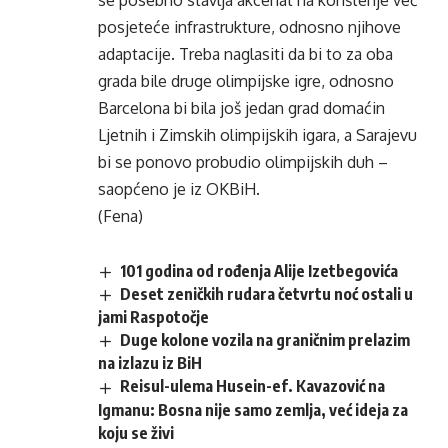
se posebno stavlja akcenat na korištenje već
posjeteće infrastrukture, odnosno njihove
adaptacije. Treba naglasiti da bi to za oba
grada bile druge olimpijske igre, odnosno
Barcelona bi bila još jedan grad domaćin
Ljetnih i Zimskih olimpijskih igara, a Sarajevu
bi se ponovo probudio olimpijskih duh –
saopćeno je iz OKBiH.
(Fena)
101 godina od rođenja Alije Izetbegovića
Deset zeničkih rudara četvrtu noć ostali u
jami Raspotočje
Duge kolone vozila na graničnim prelazim
na izlazu iz BiH
Reisul-ulema Husein-ef. Kavazović na
Igmanu: Bosna nije samo zemlja, već ideja za
koju se živi