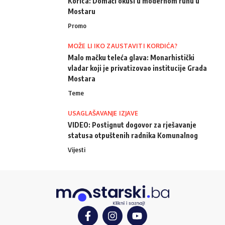
Korica: Domaći okusi u modernom ruhu u
Mostaru
Promo
MOŽE LI IKO ZAUSTAVITI KORDIĆA?
Malo mačku teleća glava: Monarhistički
vladar koji je privatizovao institucije Grada
Mostara
Teme
USAGLAŠAVANJE IZJAVE
VIDEO: Postignut dogovor za rješavanje
statusa otpuštenih radnika Komunalnog
Vijesti