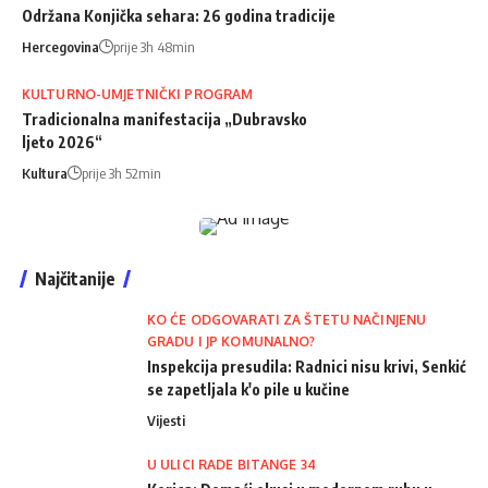
Održana Konjička sehara: 26 godina tradicije
Hercegovina
prije 3h 48min
KULTURNO-UMJETNIČKI PROGRAM
Tradicionalna manifestacija „Dubravsko
ljeto 2026“
Kultura
prije 3h 52min
Najčitanije
KO ĆE ODGOVARATI ZA ŠTETU NAČINJENU
GRADU I JP KOMUNALNO?
Inspekcija presudila: Radnici nisu krivi, Senkić
se zapetljala k'o pile u kučine
Vijesti
U ULICI RADE BITANGE 34