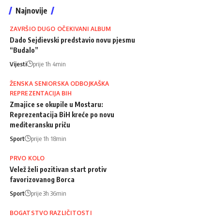
Najnovije
ZAVRŠIO DUGO OČEKIVANI ALBUM
Dado Sejdievski predstavio novu pjesmu
“Budalo”
Vijesti
prije 1h 4min
ŽENSKA SENIORSKA ODBOJKAŠKA
REPREZENTACIJA BIH
Zmajice se okupile u Mostaru:
Reprezentacija BiH kreće po novu
mediteransku priču
Sport
prije 1h 18min
PRVO KOLO
Velež želi pozitivan start protiv
favorizovanog Borca
Sport
prije 3h 36min
BOGATSTVO RAZLIČITOSTI