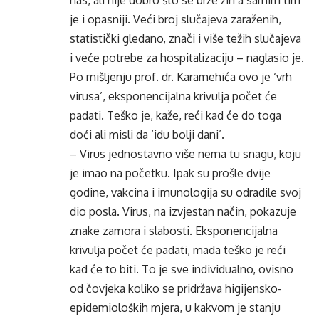
nas, ali nije dobro što se brže žiri a samim tim
je i opasniji. Veći broj slučajeva zaraženih,
statistički gledano, znači i više težih slučajeva
i veće potrebe za hospitalizaciju – naglasio je.
Po mišljenju prof. dr. Karamehića ovo je ‘vrh
virusa’, eksponencijalna krivulja počet će
padati. Teško je, kaže, reći kad će do toga
doći ali misli da ‘idu bolji dani’.
– Virus jednostavno više nema tu snagu, koju
je imao na početku. Ipak su prošle dvije
godine, vakcina i imunologija su odradile svoj
dio posla. Virus, na izvjestan način, pokazuje
znake zamora i slabosti. Eksponencijalna
krivulja počet će padati, mada teško je reći
kad će to biti. To je sve individualno, ovisno
od čovjeka koliko se pridržava higijensko-
epidemioloških mjera, u kakvom je stanju