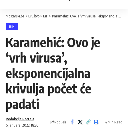
Mostarski.ba
>
Društvo
>
BiH
>
Karamehić: Ovo je ‘vrh virusa’, eksponencijalna krivulja počet će padati
BIH
Karamehić: Ovo je
‘vrh virusa’,
eksponencijalna
krivulja počet će
padati
Redakcija Portala
Podijeli
4 Min Read
6 Januara, 2022 18:30