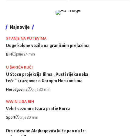
Najnovije
STANJE NA PUTEVIMA
Duge kolone vozila na graničnim prelazima
BiH
prije 24 min
U ŠARIĆA KUĆI
U Stocu projekcija filma „Pusti rijeku neka
teče“ i razgovor o Gornjim Horizontima
Hercegovina
prije 30 min
WWIN LIGA BIH
Velež sezonu otvara protiv Borca
Sport
prije 30 min
Dio ruševine Alajbegovića kuće pao na tri