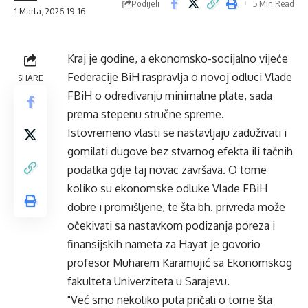
Podijeli
5 Min Read
1 Marta, 2026 19:16
Kraj je godine, a ekonomsko-socijalno vijeće
Federacije BiH raspravlja o novoj odluci Vlade
SHARE
FBiH o određivanju minimalne plate, sada
prema stepenu stručne spreme.
Istovremeno vlasti se nastavljaju zaduživati i
gomilati dugove bez stvarnog efekta ili tačnih
podatka gdje taj novac završava. O tome
koliko su ekonomske odluke Vlade FBiH
dobre i promišljene, te šta bh. privreda može
očekivati sa nastavkom podizanja poreza i
finansijskih nameta za
Hayat
je govorio
profesor Muharem Karamujić sa Ekonomskog
fakulteta Univerziteta u Sarajevu.
"Već smo nekoliko puta pričali o tome šta