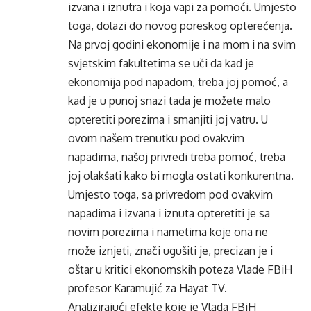
izvana i iznutra i koja vapi za pomoći. Umjesto
toga, dolazi do novog poreskog opterećenja.
Na prvoj godini ekonomije i na mom i na svim
svjetskim fakultetima se uči da kad je
ekonomija pod napadom, treba joj pomoć, a
kad je u punoj snazi tada je možete malo
opteretiti porezima i smanjiti joj vatru. U
ovom našem trenutku pod ovakvim
napadima, našoj privredi treba pomoć, treba
joj olakšati kako bi mogla ostati konkurentna.
Umjesto toga, sa privredom pod ovakvim
napadima i izvana i iznuta opteretiti je sa
novim porezima i nametima koje ona ne
može iznjeti, znači ugušiti je, precizan je i
oštar u kritici ekonomskih poteza Vlade FBiH
profesor Karamujić za Hayat TV.
Analizirajući efekte koje je Vlada FBiH