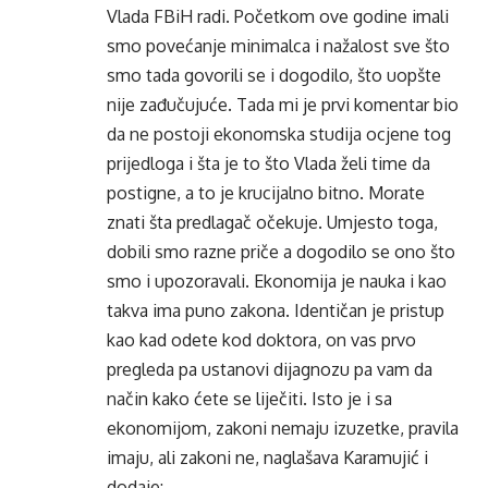
Vlada FBiH radi. Početkom ove godine imali
smo povećanje minimalca i nažalost sve što
smo tada govorili se i dogodilo, što uopšte
nije zađučujuće. Tada mi je prvi komentar bio
da ne postoji ekonomska studija ocjene tog
prijedloga i šta je to što Vlada želi time da
postigne, a to je krucijalno bitno. Morate
znati šta predlagač očekuje. Umjesto toga,
dobili smo razne priče a dogodilo se ono što
smo i upozoravali. Ekonomija je nauka i kao
takva ima puno zakona. Identičan je pristup
kao kad odete kod doktora, on vas prvo
pregleda pa ustanovi dijagnozu pa vam da
način kako ćete se liječiti. Isto je i sa
ekonomijom, zakoni nemaju izuzetke, pravila
imaju, ali zakoni ne, naglašava Karamujić i
dodaje: