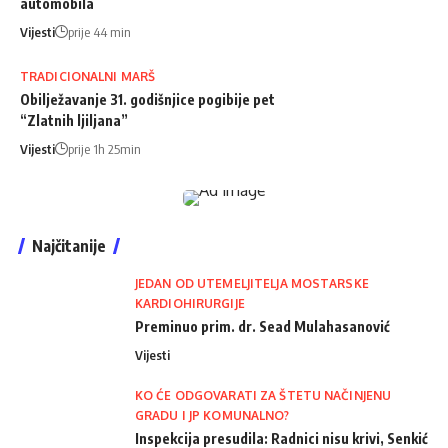
automobila
Vijesti
prije 44 min
TRADICIONALNI MARŠ
Obilježavanje 31. godišnjice pogibije pet
“Zlatnih ljiljana”
Vijesti
prije 1h 25min
Najčitanije
JEDAN OD UTEMELJITELJA MOSTARSKE
KARDIOHIRURGIJE
Preminuo prim. dr. Sead Mulahasanović
Vijesti
KO ĆE ODGOVARATI ZA ŠTETU NAČINJENU
GRADU I JP KOMUNALNO?
Inspekcija presudila: Radnici nisu krivi, Senkić