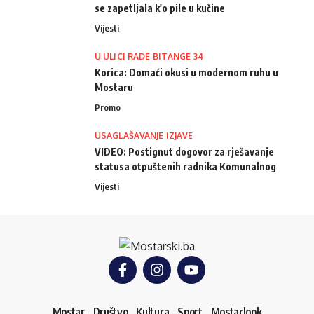
se zapetljala k'o pile u kučine
Vijesti
U ULICI RADE BITANGE 34
Korica: Domaći okusi u modernom ruhu u
Mostaru
Promo
USAGLAŠAVANJE IZJAVE
VIDEO: Postignut dogovor za rješavanje
statusa otpuštenih radnika Komunalnog
Vijesti
Mostar
Društvo
Kultura
Sport
Mostarlook