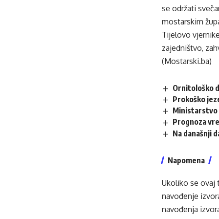
se održati sveča
mostarskim žup
Tijelovo vjernike
zajedništvo, zah
(Mostarski.ba)
Ornitološko d
Prokoško jez
Ministarstvo 
Prognoza vr
Na današnji 
Napomena
Ukoliko se ovaj 
navođenje izvora
navođenja izvora