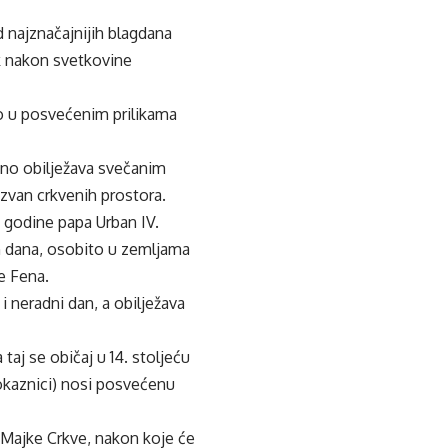
d najznačajnijih blagdana
ak nakon svetkovine
no u posvećenim prilikama
bno obilježava svečanim
izvan crkvenih prostora.
4. godine papa Urban IV.
ih dana, osobito u zemljama
še Fena.
i neradni dan, a obilježava
taj se običaj u 14. stoljeću
okaznici) nosi posvećenu
e Majke Crkve, nakon koje će