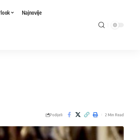
look
Najnovije
Podijeli
2 Min Read