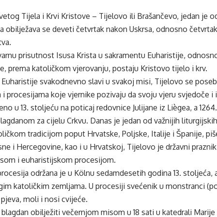
etog Tijela i Krvi Kristove – Tijelovo ili Brašančevo, jedan je o
 a obilježava se deveti četvrtak nakon Uskrsa, odnosno četvrt
tva.
varnu prisutnost Isusa Krista u sakramentu Euharistije, odnos
je, prema katoličkom vjerovanju, postaju Kristovo tijelo i krv.
 Euharistije svakodnevno slavi u svakoj misi, Tijelovo se pose
 i procesijama koje vjernike pozivaju da svoju vjeru svjedoče i 
eno u 13. stoljeću na poticaj redovnice Julijane iz Liègea, a 126
blagdanom za cijelu Crkvu. Danas je jedan od važnijih liturgijsk
ličkom tradicijom poput Hrvatske, Poljske, Italije i Španije, pi
ne i Hercegovine, kao i u Hrvatskoj, Tijelovo je državni praznik 
om i euharistijskom procesijom.
procesija održana je u Kölnu sedamdesetih godina 13. stoljeća, a 
gim katoličkim zemljama. U procesiji svećenik u monstranci (p
pjeva, moli i nosi cvijeće.
blagdan obilježiti večernjom misom u 18 sati u katedrali Marij