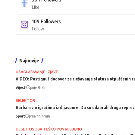
Like
109
Followers
Follow
Najnovije
USAGLAŠAVANJE IZJAVE
VIDEO: Postignut dogovor za rješavanje statusa otpuštenih 
Vijesti
prije 3h 6min
SELEKTOR
Barbarez o igračima iz dijaspore: Da su odabrali drugu repreze
Sport
prije 4h 4min
DESET OSOBA TEŠKO POVRIJEĐENO