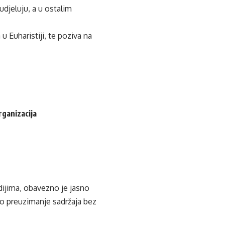
udjeluju, a u ostalim
u Euharistiji, te poziva na
rganizacija
edijima, obavezno je jasno
ko preuzimanje sadržaja bez