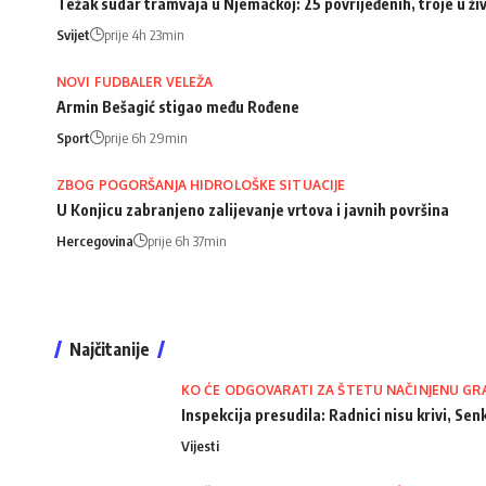
Težak sudar tramvaja u Njemačkoj: 25 povrijeđenih, troje u ži
Svijet
prije 4h 23min
NOVI FUDBALER VELEŽA
Armin Bešagić stigao među Rođene
Sport
prije 6h 29min
ZBOG POGORŠANJA HIDROLOŠKE SITUACIJE
U Konjicu zabranjeno zalijevanje vrtova i javnih površina
Hercegovina
prije 6h 37min
Najčitanije
KO ĆE ODGOVARATI ZA ŠTETU NAČINJENU GR
Inspekcija presudila: Radnici nisu krivi, Senk
Vijesti