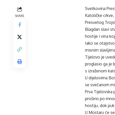
Svetkovina Presv
Katoličke crkve,
SHARE
Presvetog Trojs
Blagdan slavi st
hostije i vina ko
Iako se otajstvo
misnim slavljima
Tijelovo je uved
proglasio ga je 
s izraženom kato
U dijelovima Bos
se svečanom mis
Prva Tijelovska 
proširio po mno
hostiju, dok puk 
U Mostaru će se 