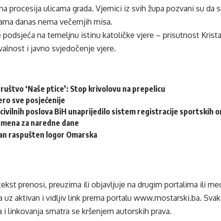
na procesija ulicama grada. Vjernici iz svih župa pozvani su da s
ama danas nema večernjih misa.
 podsjeća na temeljnu istinu katoličke vjere – prisutnost Krista 
valnost i javno svjedočenje vjere.
ruštvo ‘Naše ptice’: Stop krivolovu na prepelicu
ero sve posjećenije
civilnih poslova BiH unaprijedilo sistem registracije sportskih o
emena za naredne dane
dan raspušten logor Omarska
tekst prenosi, preuzima ili objavljuje na drugim portalima ili m
 uz aktivan i vidljiv link prema portalu
www.mostarski.ba
. Sva
 i linkovanja smatra se kršenjem autorskih prava.