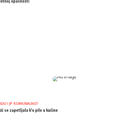
votnoj opasnosti
ADU I JP KOMUNALNO?
ić se zapetljala k'o pile u kučine