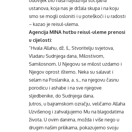
oduvijek bio naša najvažnija socijalna
ustanova, koja nas je držala skupa i na koju
smo se mogli osloniti i u poteškoći i u radosti
– kazao je reisul-ulema.
Agencija MINA hutbu reisul-uleme prenosi
u cijelosti:
“Hvala Allahu, dž. š., Stvoritelju svjetova,
Vladaru Sudnjega dana, Milostivom,
Samilosnom. U Njegovu se milost uzdamo i
Njegov oprost ištemo. Neka su salavat i
selam na Poslanika, a. s., na njegovu časnu
porodicu i ashabe i na sve njegove
sljedbenike, do Sudnjega dana.
Jutros, u bajramskom ozračju, veličamo Allaha
Uzvišenog i zahvaljujemo Mu na blagodatima
života. U ovim danima, možda i više nego u
drugim našim prilikama, pokazujemo svoju