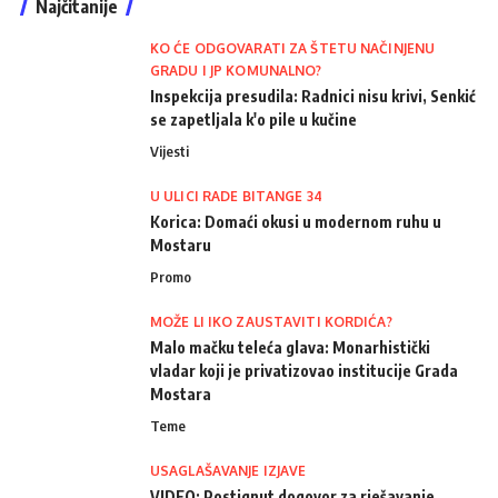
Najčitanije
KO ĆE ODGOVARATI ZA ŠTETU NAČINJENU
GRADU I JP KOMUNALNO?
Inspekcija presudila: Radnici nisu krivi, Senkić
se zapetljala k'o pile u kučine
Vijesti
U ULICI RADE BITANGE 34
Korica: Domaći okusi u modernom ruhu u
Mostaru
Promo
MOŽE LI IKO ZAUSTAVITI KORDIĆA?
Malo mačku teleća glava: Monarhistički
vladar koji je privatizovao institucije Grada
Mostara
Teme
USAGLAŠAVANJE IZJAVE
VIDEO: Postignut dogovor za rješavanje