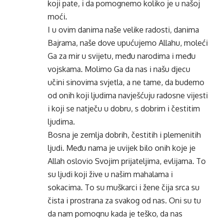
koji pate, i da pomognemo koliko je u našoj
moći.
I u ovim danima naše velike radosti, danima
Bajrama, naše dove upućujemo Allahu, moleći
Ga za mir u svijetu, među narodima i među
vojskama. Molimo Ga da nas i našu djecu
učini sinovima svjetla, a ne tame, da budemo
od onih koji ljudima navješćuju radosne vijesti
i koji se natječu u dobru, s dobrim i čestitim
ljudima.
Bosna je zemlja dobrih, čestitih i plemenitih
ljudi. Među nama je uvijek bilo onih koje je
Allah oslovio Svojim prijateljima, evlijama. To
su ljudi koji žive u našim mahalama i
sokacima. To su muškarci i žene čija srca su
čista i prostrana za svakog od nas. Oni su tu
da nam pomognu kada je teško, da nas