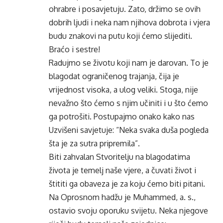
ohrabre i posavjetuju. Zato, držimo se ovih
dobrih ljudi i neka nam njihova dobrota i vjera
budu znakovi na putu koji ćemo slijediti.
Braćo i sestre!
Radujmo se životu koji nam je darovan. To je
blagodat ograničenog trajanja, čija je
vrijednost visoka, a ulog veliki. Stoga, nije
nevažno što ćemo s njim učiniti i u što ćemo
ga potrošiti. Postupajmo onako kako nas
Uzvišeni savjetuje: “Neka svaka duša pogleda
šta je za sutra pripremila”.
Biti zahvalan Stvoritelju na blagodatima
života je temelj naše vjere, a čuvati život i
štititi ga obaveza je za koju ćemo biti pitani.
Na Oprosnom hadžu je Muhammed, a. s.,
ostavio svoju oporuku svijetu. Neka njegove