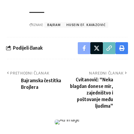
OZNAKE:
BAJRAM
HUSEIN EF. KAVAZOVIĆ
Podijeli članak
PRETHODNI ČLANAK
NAREDNI ČLANAK
Cvitanović: “Neka
Bajramska čestitka
blagdan donese mir,
Brojlera
zajedništvo i
poštovanje među
ljudima”