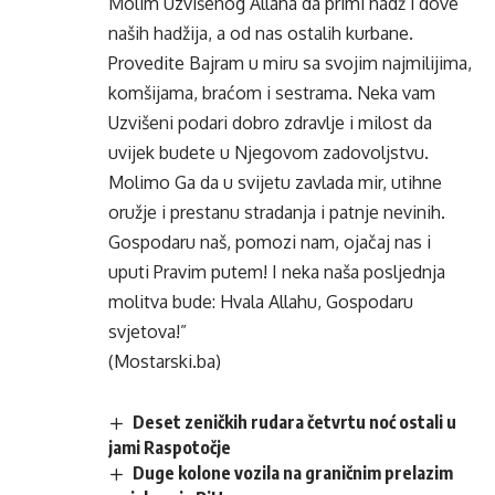
Molim Uzvišenog Allaha da primi hadž i dove
naših hadžija, a od nas ostalih kurbane.
Provedite Bajram u miru sa svojim najmilijima,
komšijama, braćom i sestrama. Neka vam
Uzvišeni podari dobro zdravlje i milost da
uvijek budete u Njegovom zadovoljstvu.
Molimo Ga da u svijetu zavlada mir, utihne
oružje i prestanu stradanja i patnje nevinih.
Gospodaru naš, pomozi nam, ojačaj nas i
uputi Pravim putem! I neka naša posljednja
molitva bude: Hvala Allahu, Gospodaru
svjetova!”
(Mostarski.ba)
Deset zeničkih rudara četvrtu noć ostali u
jami Raspotočje
Duge kolone vozila na graničnim prelazim