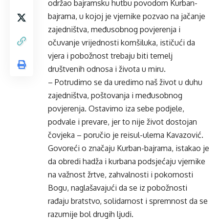
održao bajramsku hutbu povodom Kurban-
bajrama, u kojoj je vjernike pozvao na jačanje
zajedništva, međusobnog povjerenja i
očuvanje vrijednosti komšiluka, ističući da
vjera i pobožnost trebaju biti temelj
društvenih odnosa i života u miru.
– Potrudimo se da uredimo naš život u duhu
zajedništva, poštovanja i međusobnog
povjerenja. Ostavimo iza sebe podjele,
podvale i prevare, jer to nije život dostojan
čovjeka – poručio je reisul-ulema Kavazović.
Govoreći o značaju Kurban-bajrama, istakao je
da obredi hadža i kurbana podsjećaju vjernike
na važnost žrtve, zahvalnosti i pokornosti
Bogu, naglašavajući da se iz pobožnosti
rađaju bratstvo, solidarnost i spremnost da se
razumije bol drugih ljudi.