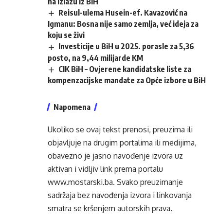
na izlazu iz BiH
Reisul-ulema Husein-ef. Kavazović na
Igmanu: Bosna nije samo zemlja, već ideja za
koju se živi
Investicije u BiH u 2025. porasle za 5,36
posto, na 9,44 milijarde KM
CIK BiH – Ovjerene kandidatske liste za
kompenzacijske mandate za Opće izbore u BiH
Napomena
Ukoliko se ovaj tekst prenosi, preuzima ili
objavljuje na drugim portalima ili medijima,
obavezno je jasno navođenje izvora uz
aktivan i vidljiv link prema portalu
www.mostarski.ba
. Svako preuzimanje
sadržaja bez navođenja izvora i linkovanja
smatra se kršenjem autorskih prava.