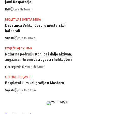
jami Raspotočje
BiH
prije 1h 17min
MOLITVA I SVETA MISA
Devetnica Velikoj Gospi u mostarskoj
katedrali
Vijesti
prije 1h 31min
IZVJEŠTAJ CZ HNK
Požar na području Konjica i dalje aktivan,
angažirani brojni vatrogasci i helikopteri
Hercegovina
prije 1h 37min
U TOKU PRIJAVE
Besplatni kurs kaligrafije u Mostaru
Vijesti
prije 1h 43min