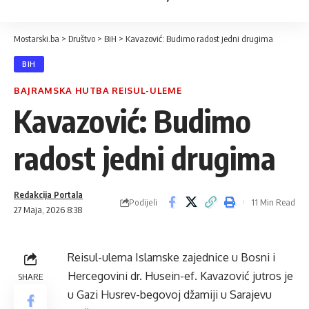
Mostarski.ba
>
Društvo
>
BiH
>
Kavazović: Budimo radost jedni drugima
BIH
BAJRAMSKA HUTBA REISUL-ULEME
Kavazović: Budimo
radost jedni drugima
Redakcija Portala
Podijeli
11 Min Read
27 Maja, 2026 8:38
Reisul-ulema Islamske zajednice u Bosni i
Hercegovini dr. Husein-ef. Kavazović jutros je
SHARE
u Gazi Husrev-begovoj džamiji u Sarajevu