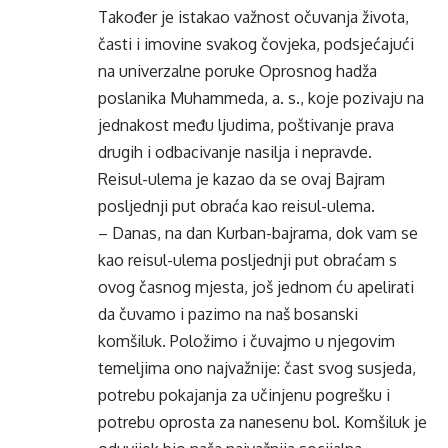
Također je istakao važnost očuvanja života,
časti i imovine svakog čovjeka, podsjećajući
na univerzalne poruke Oprosnog hadža
poslanika Muhammeda, a. s., koje pozivaju na
jednakost među ljudima, poštivanje prava
drugih i odbacivanje nasilja i nepravde.
Reisul-ulema je kazao da se ovaj Bajram
posljednji put obraća kao reisul-ulema.
– Danas, na dan Kurban-bajrama, dok vam se
kao reisul-ulema posljednji put obraćam s
ovog časnog mjesta, još jednom ću apelirati
da čuvamo i pazimo na naš bosanski
komšiluk. Položimo i čuvajmo u njegovim
temeljima ono najvažnije: čast svog susjeda,
potrebu pokajanja za učinjenu pogrešku i
potrebu oprosta za nanesenu bol. Komšiluk je