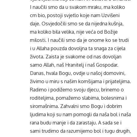
I naučili smo da u svakom mraku, ma koliko
crn bio, postoji svjetlo koje nam Uzvišeni
daje. Osvjedočili smo se da nijedna kušnja,
ma koliko bila velika, nije veća od Božije
milosti. I naučili smo da je onome ko se trudi
i u Allaha pouzda dovoljna ta snaga za cijela
života. Zaista je svakome od nas dovoljan
samo Allah, naš Hranitelj i naš Gospodar.
Danas, hvala Bogu, ovdje u našoj domovini,
živimo u miru s našim komšijama i prijateljima.
Radimo i podižemo svoju djecu, brinemo o
roditeljima, pomažemo slabima, bolesnima i
siromašnima. Zahvalni smo Bogu i dobrim
ljudima koji su nam pomogli da naša bol i naša
rana budu manje i da zarastaju. A sada se i
sami trudimo da razumijemo bol i tugu drugih,