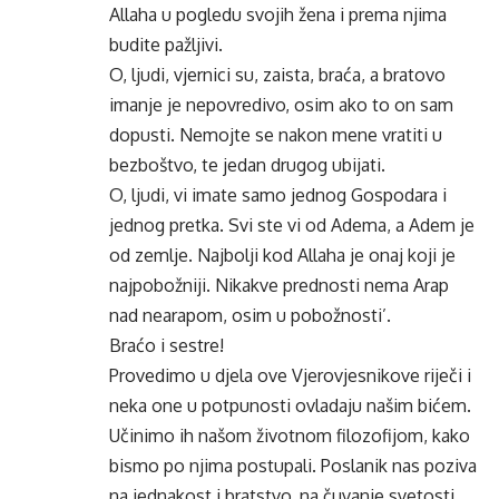
Allaha u pogledu svojih žena i prema njima
budite pažljivi.
O, ljudi, vjernici su, zaista, braća, a bratovo
imanje je nepovredivo, osim ako to on sam
dopusti. Nemojte se nakon mene vratiti u
bezboštvo, te jedan drugog ubijati.
O, ljudi, vi imate samo jednog Gospodara i
jednog pretka. Svi ste vi od Adema, a Adem je
od zemlje. Najbolji kod Allaha je onaj koji je
najpobožniji. Nikakve prednosti nema Arap
nad nearapom, osim u pobožnosti’.
Braćo i sestre!
Provedimo u djela ove Vjerovjesnikove riječi i
neka one u potpunosti ovladaju našim bićem.
Učinimo ih našom životnom filozofijom, kako
bismo po njima postupali. Poslanik nas poziva
na jednakost i bratstvo, na čuvanje svetosti