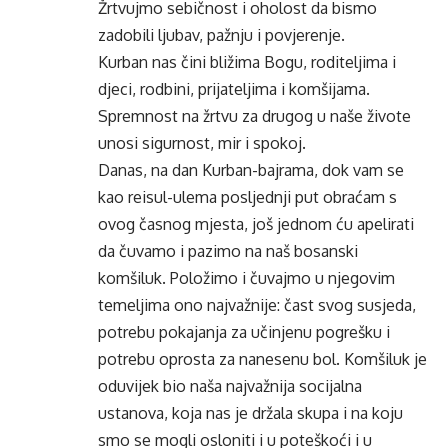
Žrtvujmo sebičnost i oholost da bismo
zadobili ljubav, pažnju i povjerenje.
Kurban nas čini bližima Bogu, roditeljima i
djeci, rodbini, prijateljima i komšijama.
Spremnost na žrtvu za drugog u naše živote
unosi sigurnost, mir i spokoj.
Danas, na dan Kurban-bajrama, dok vam se
kao reisul-ulema posljednji put obraćam s
ovog časnog mjesta, još jednom ću apelirati
da čuvamo i pazimo na naš bosanski
komšiluk. Položimo i čuvajmo u njegovim
temeljima ono najvažnije: čast svog susjeda,
potrebu pokajanja za učinjenu pogrešku i
potrebu oprosta za nanesenu bol. Komšiluk je
oduvijek bio naša najvažnija socijalna
ustanova, koja nas je držala skupa i na koju
smo se mogli osloniti i u poteškoći i u