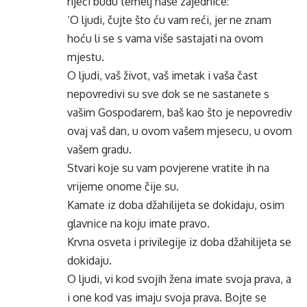
riječi budu temelj naše zajednice:
‘O ljudi, čujte što ću vam reći, jer ne znam
hoću li se s vama više sastajati na ovom
mjestu.
O ljudi, vaš život, vaš imetak i vaša čast
nepovredivi su sve dok se ne sastanete s
vašim Gospodarem, baš kao što je nepovrediv
ovaj vaš dan, u ovom vašem mjesecu, u ovom
vašem gradu.
Stvari koje su vam povjerene vratite ih na
vrijeme onome čije su.
Kamate iz doba džahilijeta se dokidaju, osim
glavnice na koju imate pravo.
Krvna osveta i privilegije iz doba džahilijeta se
dokidaju.
O ljudi, vi kod svojih žena imate svoja prava, a
i one kod vas imaju svoja prava. Bojte se