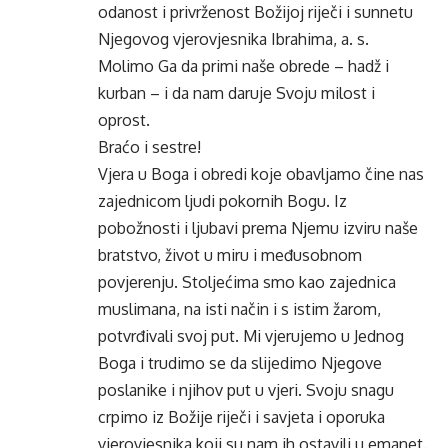
odanost i privrženost Božijoj riječi i sunnetu
Njegovog vjerovjesnika Ibrahima, a. s.
Molimo Ga da primi naše obrede – hadž i
kurban – i da nam daruje Svoju milost i
oprost.
Braćo i sestre!
Vjera u Boga i obredi koje obavljamo čine nas
zajednicom ljudi pokornih Bogu. Iz
pobožnosti i ljubavi prema Njemu izviru naše
bratstvo, život u miru i međusobnom
povjerenju. Stoljećima smo kao zajednica
muslimana, na isti način i s istim žarom,
potvrđivali svoj put. Mi vjerujemo u Jednog
Boga i trudimo se da slijedimo Njegove
poslanike i njihov put u vjeri. Svoju snagu
crpimo iz Božije riječi i savjeta i oporuka
vjerovjesnika koji su nam ih ostavili u emanet.