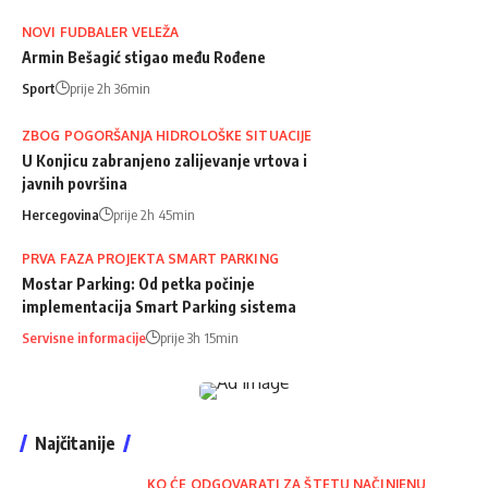
NOVI FUDBALER VELEŽA
Armin Bešagić stigao među Rođene
Sport
prije 2h 36min
ZBOG POGORŠANJA HIDROLOŠKE SITUACIJE
U Konjicu zabranjeno zalijevanje vrtova i
javnih površina
Hercegovina
prije 2h 45min
PRVA FAZA PROJEKTA SMART PARKING
Mostar Parking: Od petka počinje
implementacija Smart Parking sistema
Servisne informacije
prije 3h 15min
Najčitanije
KO ĆE ODGOVARATI ZA ŠTETU NAČINJENU