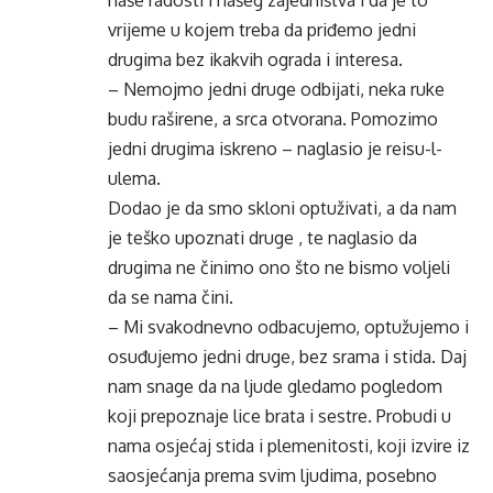
naše radosti i našeg zajedništva i da je to
vrijeme u kojem treba da priđemo jedni
drugima bez ikakvih ograda i interesa.
– Nemojmo jedni druge odbijati, neka ruke
budu raširene, a srca otvorana. Pomozimo
jedni drugima iskreno – naglasio je reisu-l-
ulema.
Dodao je da smo skloni optuživati, a da nam
je teško upoznati druge , te naglasio da
drugima ne činimo ono što ne bismo voljeli
da se nama čini.
– Mi svakodnevno odbacujemo, optužujemo i
osuđujemo jedni druge, bez srama i stida. Daj
nam snage da na ljude gledamo pogledom
koji prepoznaje lice brata i sestre. Probudi u
nama osjećaj stida i plemenitosti, koji izvire iz
saosjećanja prema svim ljudima, posebno