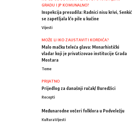
GRADU I JP KOMUNALNO?
Inspekcija presudila: Radnici nisu krivi, Senkić
se zapetljala k'o pile u kučine
Vijesti
MOŽE LI IKO ZAUSTAVITI KORDIĆA?
Malo mačku teleća glava: Monarhistički
vladar koji je privatizovao institucije Grada
Mostara
Teme
PRIJATNO
Prijedlog za današnji ručak/ Buredžici
Recepti
Međunarodne večeri folklora u Podveležju
Kultura
Vijesti