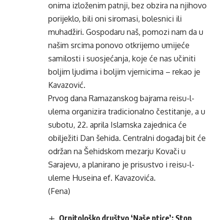
onima izloženim patnji, bez obzira na njihovo
porijeklo, bili oni siromasi, bolesnici ili
muhadžiri. Gospodaru naš, pomozi nam da u
našim srcima ponovo otkrijemo umijeće
samilosti i suosjećanja, koje će nas učiniti
boljim ljudima i boljim vjernicima – rekao je
Kavazović.
Prvog dana Ramazanskog bajrama reisu-l-
ulema organizira tradicionalno čestitanje, a u
subotu, 22. aprila Islamska zajednica će
obilježiti Dan šehida. Centralni događaj bit će
održan na Šehidskom mezarju Kovači u
Sarajevu, a planirano je prisustvo i reisu-l-
uleme Huseina ef. Kavazovića.
(Fena)
Ornitološko društvo ‘Naše ptice’: Stop