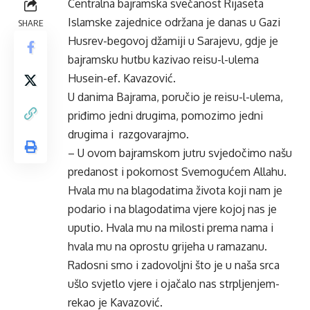
Centralna bajramska svečanost Rijaseta
Islamske zajednice održana je danas u Gazi
SHARE
Husrev-begovoj džamiji u Sarajevu, gdje je
bajramsku hutbu kazivao reisu-l-ulema
Husein-ef. Kavazović.
U danima Bajrama, poručio je reisu-l-ulema,
priđimo jedni drugima, pomozimo jedni
drugima i razgovarajmo.
– U ovom bajramskom jutru svjedočimo našu
predanost i pokornost Svemogućem Allahu.
Hvala mu na blagodatima života koji nam je
podario i na blagodatima vjere kojoj nas je
uputio. Hvala mu na milosti prema nama i
hvala mu na oprostu grijeha u ramazanu.
Radosni smo i zadovoljni što je u naša srca
ušlo svjetlo vjere i ojačalo nas strpljenjem-
rekao je Kavazović.