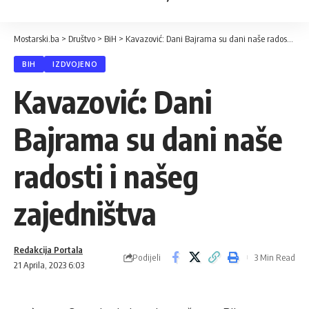
Mostarski.ba
>
Društvo
>
BiH
>
Kavazović: Dani Bajrama su dani naše radosti i našeg zajedništva
BIH
IZDVOJENO
Kavazović: Dani
Bajrama su dani naše
radosti i našeg
zajedništva
Redakcija Portala
Podijeli
3 Min Read
21 Aprila, 2023 6:03