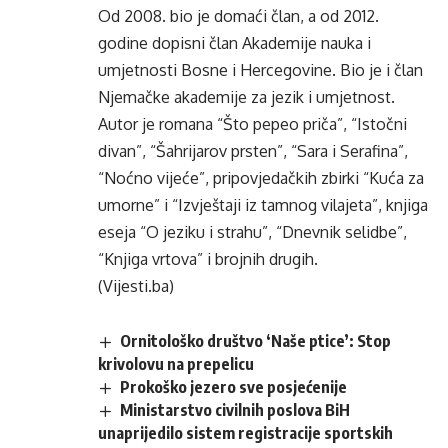
Od 2008. bio je domaći član, a od 2012.
godine dopisni član Akademije nauka i
umjetnosti Bosne i Hercegovine. Bio je i član
Njemačke akademije za jezik i umjetnost.
Autor je romana “Što pepeo priča”, “Istočni
divan”, “Šahrijarov prsten”, “Sara i Serafina”,
“Noćno vijeće”, pripovjedačkih zbirki “Kuća za
umorne” i “Izvještaji iz tamnog vilajeta”, knjiga
eseja “O jeziku i strahu”, “Dnevnik selidbe”,
“Knjiga vrtova” i brojnih drugih.
(Vijesti.ba)
Ornitološko društvo ‘Naše ptice’: Stop
krivolovu na prepelicu
Prokoško jezero sve posjećenije
Ministarstvo civilnih poslova BiH
unaprijedilo sistem registracije sportskih