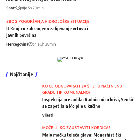
Sport
prije 5h 20min
ZBOG POGORŠANJA HIDROLOŠKE SITUACIJE
U Konjicu zabranjeno zalijevanje vrtova i
javnih površina
Hercegovina
prije 5h 28min
Najčitanije
KO ĆE ODGOVARATI ZA ŠTETU NAČINJENU
GRADU I JP KOMUNALNO?
Inspekcija presudila: Radnici nisu krivi, Senkić
se zapetljala k'o pile u kučine
Vijesti
MOŽE LI IKO ZAUSTAVITI KORDIĆA?
Malo mačku teleća glava: Monarhistički