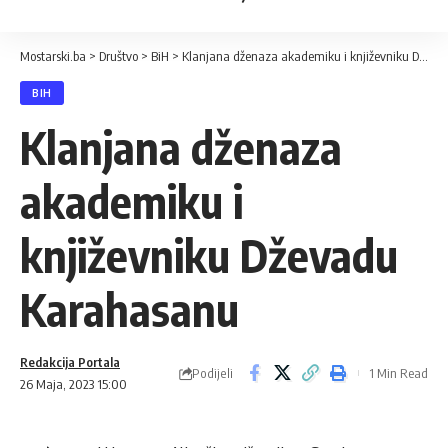
Mostarski.ba
>
Društvo
>
BiH
>
Klanjana dženaza akademiku i književniku Dževadu Karahasanu
BIH
Klanjana dženaza
akademiku i
književniku Dževadu
Karahasanu
Redakcija Portala
Podijeli
1 Min Read
26 Maja, 2023 15:00