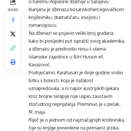
U haremu Alipašine džamije u Sarajevu
klanjana je dženaza bosanskohercegovačkom
SHARE
književniku, dramatičaru, esejistu i
romanopiscu.
Na dženazi se pojavio veliki broj građana,
kako bi posljedni put ispratili ovog akademika,
a dženazu je predvodio reisu-l-ulema
Islamske zajednice u BiH Husein ef.
Kavazović.
Podsjećamo, Karahasan je dvije godine vodio
bitku s bolesti, koja je nažalost
uznapredovala, a ni napor austrijskih ljekara
kroz brojne terapije nije uspio zaustaviti
zloćudnog neprijatelja. Preminuo je u petak,
19. maja.
Riječ je o jednom od najznačajnijih kniževnika,
čije su knjige prevedene na petnaest jezika.