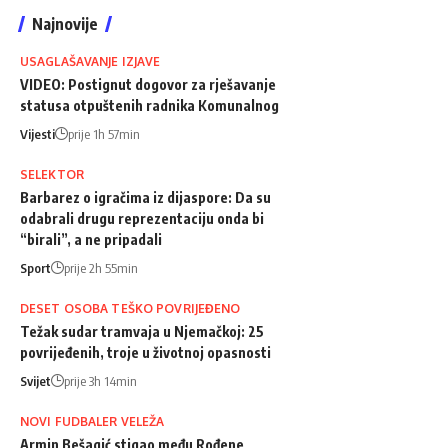
Najnovije
USAGLAŠAVANJE IZJAVE
VIDEO: Postignut dogovor za rješavanje
statusa otpuštenih radnika Komunalnog
Vijesti
prije 1h 57min
SELEKTOR
Barbarez o igračima iz dijaspore: Da su
odabrali drugu reprezentaciju onda bi
“birali”, a ne pripadali
Sport
prije 2h 55min
DESET OSOBA TEŠKO POVRIJEĐENO
Težak sudar tramvaja u Njemačkoj: 25
povrijeđenih, troje u životnoj opasnosti
Svijet
prije 3h 14min
NOVI FUDBALER VELEŽA
Armin Bešagić stigao među Rođene