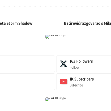
ometa Storm Shadow
Bećirović razgovarao s Mil
163
Followers
Follow
1K
Subscribers
Subscribe