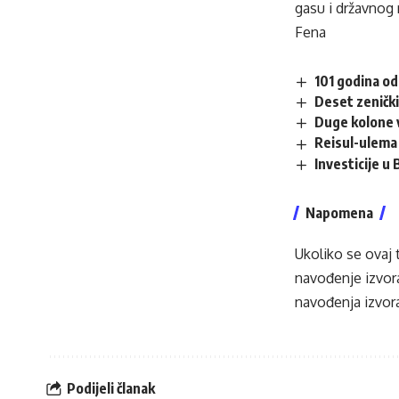
gasu i državnog r
Fena
101 godina od
Deset zenički
Duge kolone v
Reisul-ulema 
Investicije u
Napomena
Ukoliko se ovaj 
navođenje izvora
navođenja izvora
Podijeli članak