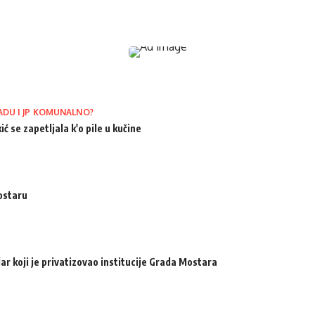
ADU I JP KOMUNALNO?
ić se zapetljala k'o pile u kučine
ostaru
ar koji je privatizovao institucije Grada Mostara