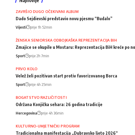
Najnovije
ZAVRŠIO DUGO OČEKIVANI ALBUM
Dado Sejdievski predstavio novu pjesmu “Budalo”
Vijesti
prije 1h 52min
ŽENSKA SENIORSKA ODBOJKAŠKA REPREZENTACIJA BIH
Zmajice se okupile u Mostaru: Reprezentacija BiH kreće po n
Sport
prije 2h 7min
PRVO KOLO
Velež želi pozitivan start protiv favorizovanog Borca
Sport
prije 4h 25min
BOGATSTVO RAZLIČITOSTI
Održana Konjička sehara: 26 godina tradicije
Hercegovina
prije 4h 36min
KULTURNO-UMJETNIČKI PROGRAM
Tradicionalna manifestacija „Dubravsko ljeto 2026“