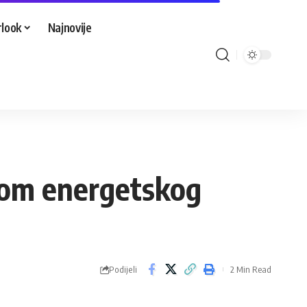
look
Najnovije
dajom energetskog
Podijeli
2 Min Read