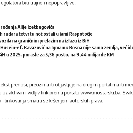
egulatora biti trajne i nepopravljive.
 rođenja Alije Izetbegovića
h rudara četvrtu noć ostali u jami Raspotočje
ozila na graničnim prelazim na izlazu iz BiH
Husein-ef. Kavazović na Igmanu: Bosna nije samo zemlja, već idej
 BiH u 2025. porasle za 5,36 posto, na 9,44 milijarde KM
tekst prenosi, preuzima ili objavljuje na drugim portalima ili m
 uz aktivan i vidljiv link prema portalu
www.mostarski.ba
. Sva
 i linkovanja smatra se kršenjem autorskih prava.