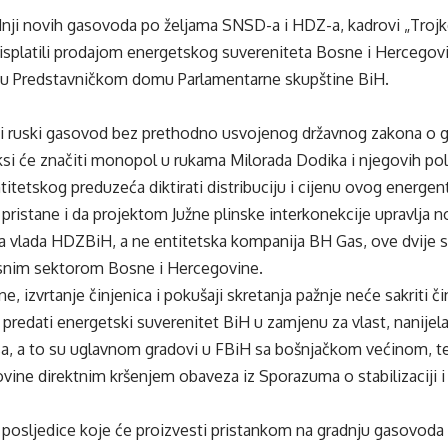
nji novih gasovoda po željama SNSD-a i HDZ-a, kadrovi „Trojke
 isplatili prodajom energetskog suvereniteta Bosne i Hercegovi
u Predstavničkom domu Parlamentarne skupštine BiH.
vi ruski gasovod bez prethodno usvojenog državnog zakona o g
ksi će značiti monopol u rukama Milorada Dodika i njegovih polit
tetskog preduzeća diktirati distribuciju i cijenu ovog energen
“ pristane i da projektom Južne plinske interkonekcije upravlj
a vlada HDZBiH, a ne entitetska kompanija BH Gas, ove dvije 
snim sektorom Bosne i Hercegovine.
e, izvrtanje činjenica i pokušaji skretanja pažnje neće sakriti č
redati energetski suverenitet BiH u zamjenu za vlast, nanijela
a, a to su uglavnom gradovi u FBiH sa bošnjačkom većinom, te
ine direktnim kršenjem obaveza iz Sporazuma o stabilizaciji i p
e posljedice koje će proizvesti pristankom na gradnju gasovod