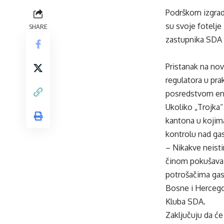
Podrškom izgrad
su svoje fotelje
SHARE
zastupnika SDA 
Pristanak na no
regulatora u pra
posredstvom enti
Ukoliko „Trojka
kantona u kojim
kontrolu nad ga
– Nikakve neistin
činom pokušava p
potrošačima gas
Bosne i Hercegov
Kluba SDA.
Zaključuju da ć