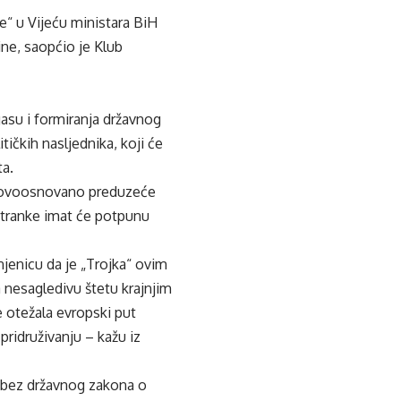
“ u Vijeću ministara BiH
ne, saopćio je Klub
asu i formiranja državnog
ičkih nasljednika, koji će
ta.
a novoosnovano preduzeće
stranke imat će potpunu
injenicu da je „Trojka“ ovim
 nesagledivu štetu krajnjim
 otežala evropski put
ridruživanju – kažu iz
a bez državnog zakona o