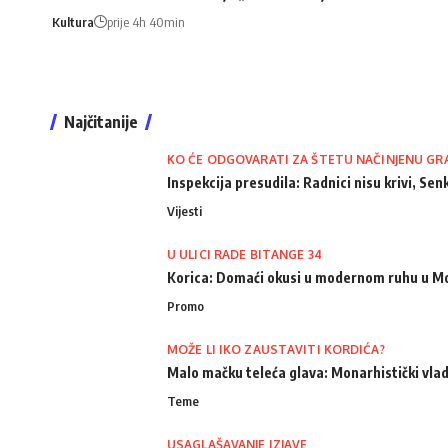
Kultura
prije 4h 40min
Najčitanije
KO ĆE ODGOVARATI ZA ŠTETU NAČINJENU GR
Inspekcija presudila: Radnici nisu krivi, Senk
Vijesti
U ULICI RADE BITANGE 34
Korica: Domaći okusi u modernom ruhu u M
Promo
MOŽE LI IKO ZAUSTAVITI KORDIĆA?
Malo mačku teleća glava: Monarhistički vlad
Teme
USAGLAŠAVANJE IZJAVE