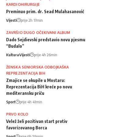
KARDIOHIRURGIJE
Preminuo prim. dr. Sead Mulahasanović
Vijesti
prije 2h 17min
ZAVRŠIO DUGO OČEKIVANI ALBUM
Dado Sejdievski predstavio novu pjesmu
“Budalo”
Kultura
Vijesti
prije 4h 26min
ŽENSKA SENIORSKA ODBOJKAŠKA
REPREZENTACIJA BIH
Zmajice se okupile u Mostaru:
Reprezentacija BiH kreće po novu
mediteransku priču
Sport
prije 4h 41min
PRVO KOLO
Velež želi pozitivan start protiv
favorizovanog Borca
Sport
prije 6h 59min