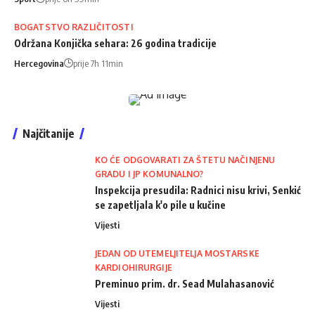
BOGATSTVO RAZLIČITOSTI
Održana Konjička sehara: 26 godina tradicije
Hercegovina
prije 7h 11min
Najčitanije
KO ĆE ODGOVARATI ZA ŠTETU NAČINJENU
GRADU I JP KOMUNALNO?
Inspekcija presudila: Radnici nisu krivi, Senkić
se zapetljala k'o pile u kučine
Vijesti
JEDAN OD UTEMELJITELJA MOSTARSKE
KARDIOHIRURGIJE
Preminuo prim. dr. Sead Mulahasanović
Vijesti