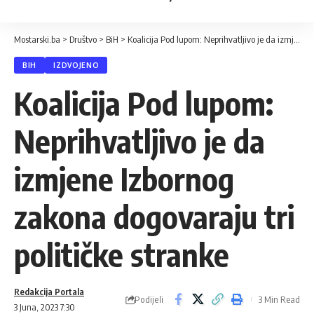
Mostarski.ba
>
Društvo
>
BiH
>
Koalicija Pod lupom: Neprihvatljivo je da izmjene Izbornog zakona dogovaraju tri političke stranke
BIH
IZDVOJENO
Koalicija Pod lupom:
Neprihvatljivo je da
izmjene Izbornog
zakona dogovaraju tri
političke stranke
Redakcija Portala
Podijeli
3 Min Read
3 Juna, 2023 7:30