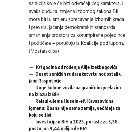
sankcija koje će biti odvraćajućeg karaktera. I
svaka buduća izmjena Izbornog zakona BiH
mora biti u smjeru sprečavanje izbornih krađa
i prevara, jačanja demokratskih standarda i
smanjenja prostora za korumpirane pojedince
i političare – poručuju iz Koalicije pod lupom.
(Mostarski.ba)
101 godina od rođenja Alije Izetbegovića
Deset zeničkih rudara četvrtu noć ostali u
jami Raspotočje
Duge kolone vozila na graničnim prelazim
na izlazu iz BiH
Reisul-ulema Husein-ef. Kavazović na
Igmanu: Bosna nije samo zemlja, već ideja za
koju se živi
Investicije u BiH u 2025. porasle za 5,36
posto, na 9,44 milijarde KM