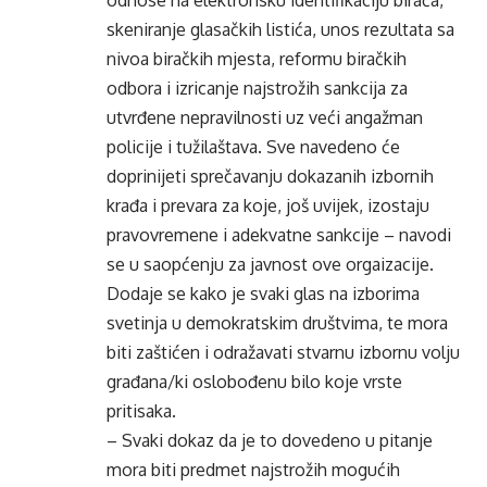
odnose na elektronsku identifikaciju birača,
skeniranje glasačkih listića, unos rezultata sa
nivoa biračkih mjesta, reformu biračkih
odbora i izricanje najstrožih sankcija za
utvrđene nepravilnosti uz veći angažman
policije i tužilaštava. Sve navedeno će
doprinijeti sprečavanju dokazanih izbornih
krađa i prevara za koje, još uvijek, izostaju
pravovremene i adekvatne sankcije – navodi
se u saopćenju za javnost ove orgaizacije.
Dodaje se kako je svaki glas na izborima
svetinja u demokratskim društvima, te mora
biti zaštićen i odražavati stvarnu izbornu volju
građana/ki oslobođenu bilo koje vrste
pritisaka.
– Svaki dokaz da je to dovedeno u pitanje
mora biti predmet najstrožih mogućih