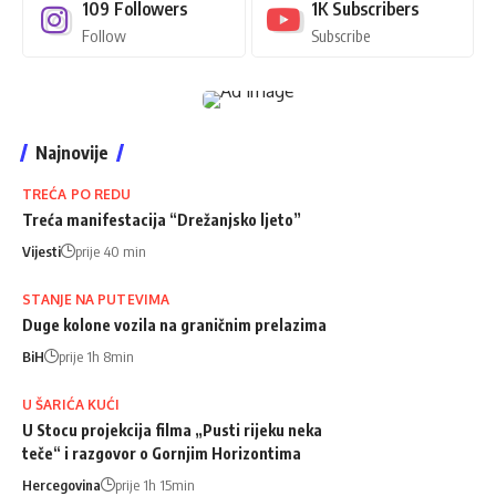
109
Followers
1K
Subscribers
Follow
Subscribe
Najnovije
TREĆA PO REDU
Treća manifestacija “Drežanjsko ljeto”
Vijesti
prije 40 min
STANJE NA PUTEVIMA
Duge kolone vozila na graničnim prelazima
BiH
prije 1h 8min
U ŠARIĆA KUĆI
U Stocu projekcija filma „Pusti rijeku neka
teče“ i razgovor o Gornjim Horizontima
Hercegovina
prije 1h 15min