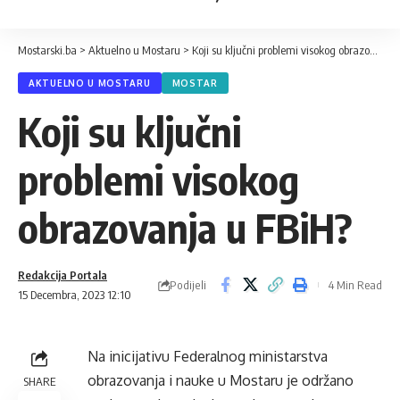
Mostarski.ba
>
Aktuelno u Mostaru
>
Koji su ključni problemi visokog obrazovanja u FBiH?
AKTUELNO U MOSTARU
MOSTAR
Koji su ključni
problemi visokog
obrazovanja u FBiH?
Redakcija Portala
Podijeli
4 Min Read
15 Decembra, 2023 12:10
Na inicijativu Federalnog ministarstva
obrazovanja i nauke u Mostaru je održano
SHARE