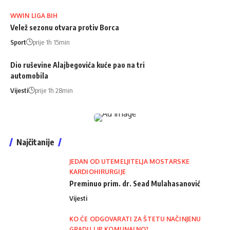
WWIN LIGA BIH
Velež sezonu otvara protiv Borca
Sport
prije 1h 15min
Dio ruševine Alajbegovića kuće pao na tri
automobila
Vijesti
prije 1h 28min
Najčitanije
JEDAN OD UTEMELJITELJA MOSTARSKE
KARDIOHIRURGIJE
Preminuo prim. dr. Sead Mulahasanović
Vijesti
KO ĆE ODGOVARATI ZA ŠTETU NAČINJENU
GRADU I JP KOMUNALNO?