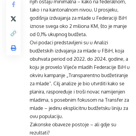
njih ostaju minimalna – kako na federalnom,
tako i na kantonalnom nivou. U prosjeku,
godišnja izdvajanja za mlade u Federaciji BiH
iznose svega oko 2 miliona KM, što je manje
od 0,1% ukupnog budžeta.
Ovi podaci predstavljeni su u Analizi
budžetskih izdvajanja za mlade u FBiH, koja
obuhvata period od 2022. do 2024. godine, a
koju je provelo Vijeće mladih Federacije BiH u
okviru kampanje „Transparentno budžetiranje
za mlade“. Cilj analize je bio utvrditi kako se
planira, raspoređuje i troši novac namijenjen
mladima, s posebnim fokusom na Transfer za
mlade – jedinu eksplicitnu budžetsku liniju za
ovu populaciju.
Zakonske obaveze postoje – ali gdje su
rezultati?