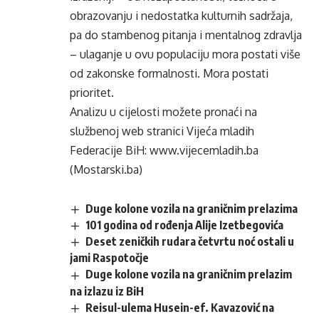
obrazovanju i nedostatka kulturnih sadržaja,
pa do stambenog pitanja i mentalnog zdravlja
– ulaganje u ovu populaciju mora postati više
od zakonske formalnosti. Mora postati
prioritet.
Analizu u cijelosti možete pronaći na
službenoj web stranici Vijeća mladih
Federacije BiH:
www.vijecemladih.ba
(Mostarski.ba)
Duge kolone vozila na graničnim prelazima
101 godina od rođenja Alije Izetbegovića
Deset zeničkih rudara četvrtu noć ostali u
jami Raspotočje
Duge kolone vozila na graničnim prelazim
na izlazu iz BiH
Reisul-ulema Husein-ef. Kavazović na