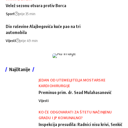
Velež sezonu otvara protiv Borca
Sport
prije 35 min
Dio ruševine Alajbegovića kuće pao na tri
automobila
Vijesti
prije 49 min
Najčitanije
JEDAN OD UTEMELJITELJA MOSTARSKE
KARDIOHIRURGIJE
Preminuo prim. dr. Sead Mulahasanović
Vijesti
KO ĆE ODGOVARATI ZA ŠTETU NAČINJENU
GRADU I JP KOMUNALNO?
Inspekcija presudila: Radnici nisu krivi, Senkić