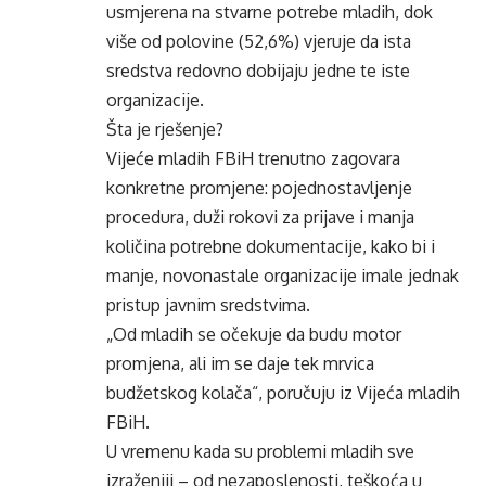
usmjerena na stvarne potrebe mladih, dok
više od polovine (52,6%) vjeruje da ista
sredstva redovno dobijaju jedne te iste
organizacije.
Šta je rješenje?
Vijeće mladih FBiH trenutno zagovara
konkretne promjene: pojednostavljenje
procedura, duži rokovi za prijave i manja
količina potrebne dokumentacije, kako bi i
manje, novonastale organizacije imale jednak
pristup javnim sredstvima.
„Od mladih se očekuje da budu motor
promjena, ali im se daje tek mrvica
budžetskog kolača“, poručuju iz Vijeća mladih
FBiH.
U vremenu kada su problemi mladih sve
izraženiji – od nezaposlenosti, teškoća u