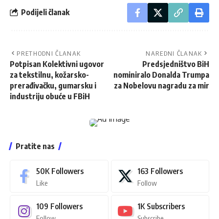
Podijeli članak
PRETHODNI ČLANAK
NAREDNI ČLANAK
Potpisan Kolektivni ugovor
Predsjedništvo BiH
za tekstilnu, kožarsko-
nominiralo Donalda Trumpa
prerađivačku, gumarsku i
za Nobelovu nagradu za mir
industriju obuće u FBiH
Pratite nas
50K
Followers
163
Followers
Like
Follow
109
Followers
1K
Subscribers
Follow
Subscribe