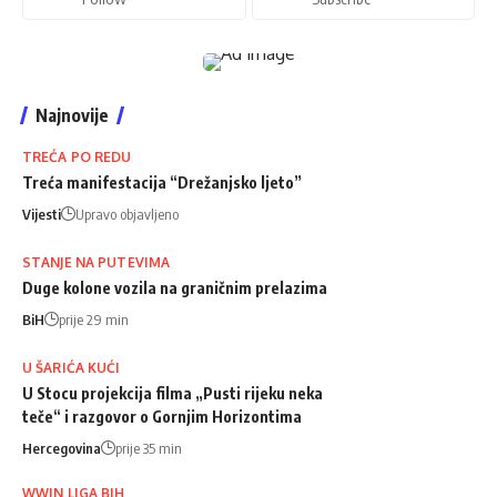
Najnovije
TREĆA PO REDU
Treća manifestacija “Drežanjsko ljeto”
Vijesti
Upravo objavljeno
STANJE NA PUTEVIMA
Duge kolone vozila na graničnim prelazima
BiH
prije 29 min
U ŠARIĆA KUĆI
U Stocu projekcija filma „Pusti rijeku neka
teče“ i razgovor o Gornjim Horizontima
Hercegovina
prije 35 min
WWIN LIGA BIH