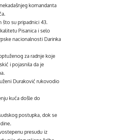
e nekadašnjeg komandanta
ča.
što su pripadnici 43.
alitetu Pisanica i selo
 srpske nacionalnosti Darinka
u optuženog za radnje koje
kić i pojasnila da je
a.
ptuženi Duraković rukovodio
enju kuća došle do
 sudskog postupka, dok se
dine.
rvostepenu presudu iz