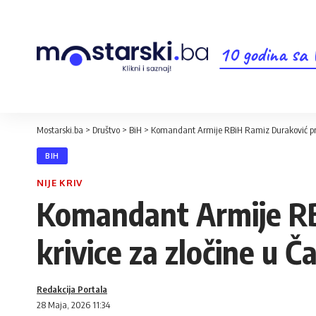
10 godina sa
Mostarski.ba
>
Društvo
>
BiH
>
Komandant Armije RBiH Ramiz Duraković pra
BIH
NIJE KRIV
Komandant Armije RB
krivice za zločine u Č
Redakcija Portala
28 Maja, 2026 11:34