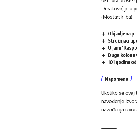
oktobra prošle g
Duraković je u p
(Mostarski.ba)
Objavljena p
Stručnjaci up
U jami ‘Raspo
Duge kolone v
101 godina od
Napomena
Ukoliko se ovaj 
navođenje izvora
navođenja izvora