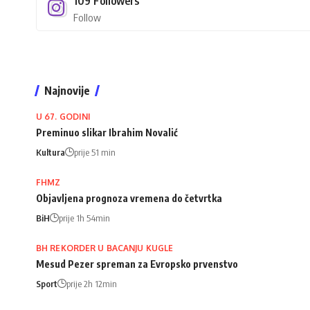
109
Followers
Follow
Najnovije
U 67. GODINI
Preminuo slikar Ibrahim Novalić
Kultura
prije 51 min
FHMZ
Objavljena prognoza vremena do četvrtka
BiH
prije 1h 54min
BH REKORDER U BACANJU KUGLE
Mesud Pezer spreman za Evropsko prvenstvo
Sport
prije 2h 12min