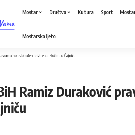
Mostar
Društvo
Kultura
Sport
Mostar
 Vama
Mostarsko ljeto
vomoćno oslobođen krivice za zločine u Čajniču
iH Ramiz Duraković pr
ajniču