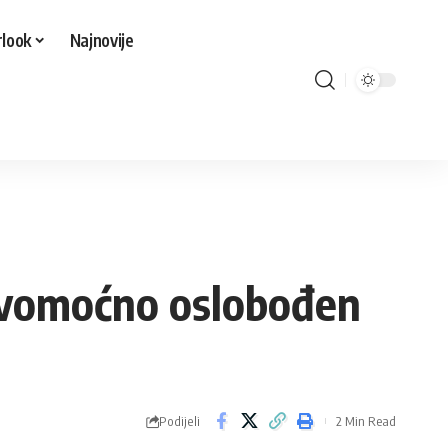
look
Najnovije
avomoćno oslobođen
Podijeli
2 Min Read