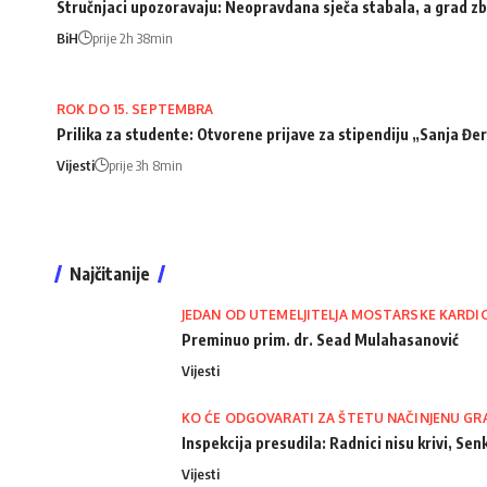
Stručnjaci upozoravaju: Neopravdana sječa stabala, a grad zb
BiH
prije 2h 38min
ROK DO 15. SEPTEMBRA
Prilika za studente: Otvorene prijave za stipendiju „Sanja Đ
Vijesti
prije 3h 8min
Najčitanije
JEDAN OD UTEMELJITELJA MOSTARSKE KARDI
Preminuo prim. dr. Sead Mulahasanović
Vijesti
KO ĆE ODGOVARATI ZA ŠTETU NAČINJENU GR
Inspekcija presudila: Radnici nisu krivi, Senk
Vijesti