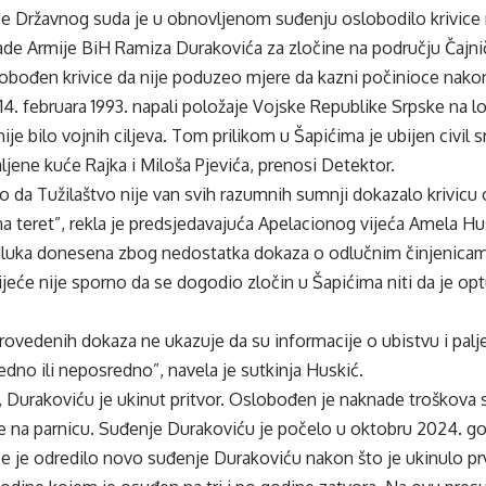
će Državnog suda je u obnovljenom suđenju oslobodilo krivic
ade Armije BiH Ramiza Durakovića za zločine na području Čajni
obođen krivice da nije poduzeo mjere da kazni počinioce nakon 
14. februara 1993. napali položaje Vojske Republike Srpske na lok
nije bilo vojnih ciljeva. Tom prilikom u Šapićima je ubijen civil
aljene kuće Rajka i Miloša Pjevića, prenosi Detektor.
ilo da Tužilaštvo nije van svih razumnih sumnji dokazalo krivic
na teret”, rekla je predsjedavajuća Apelacionog vijeća Amela Hus
luka donesena zbog nedostatka dokaza o odlučnim činjenicam
jeće nije sporno da se dogodio zločin u Šapićima niti da je o
provedenih dokaza ne ukazuje da su informacije o ubistvu i palj
no ili neposredno”, navela je sutkinja Huskić.
 Durakoviću je ukinut pritvor. Oslobođen je naknade troškova
e na parnicu. Suđenje Durakoviću je počelo u oktobru 2024. go
će je odredilo novo suđenje Durakoviću nakon što je ukinulo p