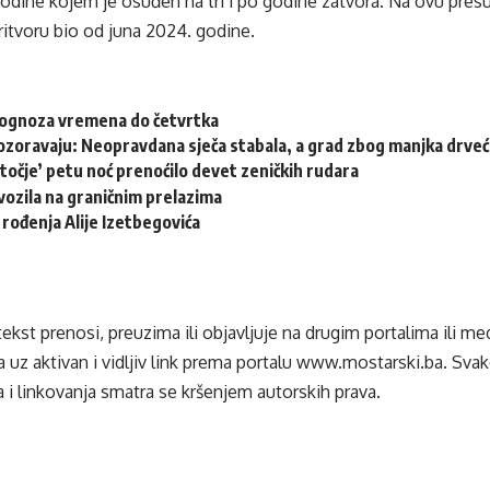
odine kojem je osuđen na tri i po godine zatvora. Na ovu presu
ritvoru bio od juna 2024. godine.
rognoza vremena do četvrtka
ozoravaju: Neopravdana sječa stabala, a grad zbog manjka drveća
točje’ petu noć prenoćilo devet zeničkih rudara
ozila na graničnim prelazima
 rođenja Alije Izetbegovića
tekst prenosi, preuzima ili objavljuje na drugim portalima ili m
 uz aktivan i vidljiv link prema portalu
www.mostarski.ba
. Sva
 i linkovanja smatra se kršenjem autorskih prava.