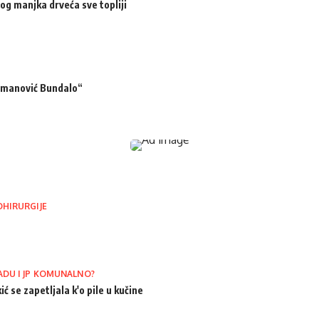
og manjka drveća sve topliji
ermanović Bundalo“
OHIRURGIJE
ADU I JP KOMUNALNO?
ić se zapetljala k'o pile u kučine