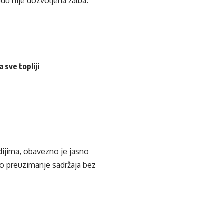
du nije dozvoljena žalba.
 sve topliji
edijima, obavezno je jasno
ko preuzimanje sadržaja bez