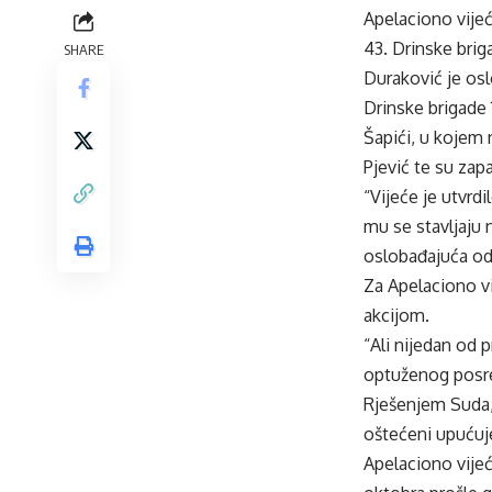
Apelaciono vije
43. Drinske brig
SHARE
Duraković je osl
Drinske brigade 
Šapići, u kojem 
Pjević te su zap
“Vijeće je utvrd
mu se stavljaju 
oslobađajuća od
Za Apelaciono vi
akcijom.
“Ali nijedan od 
optuženog posred
Rješenjem Suda,
oštećeni upućuj
Apelaciono vije