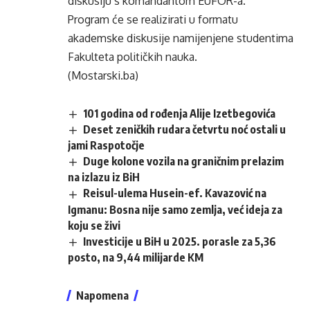
diskusiju s komandantom EUFOR-a.
Program će se realizirati u formatu
akademske diskusije namijenjene studentima
Fakulteta političkih nauka.
(Mostarski.ba)
101 godina od rođenja Alije Izetbegovića
Deset zeničkih rudara četvrtu noć ostali u
jami Raspotočje
Duge kolone vozila na graničnim prelazim
na izlazu iz BiH
Reisul-ulema Husein-ef. Kavazović na
Igmanu: Bosna nije samo zemlja, već ideja za
koju se živi
Investicije u BiH u 2025. porasle za 5,36
posto, na 9,44 milijarde KM
Napomena