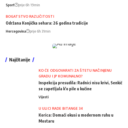
Sport
prije 6h 19min
BOGATSTVO RAZLIČITOSTI
Održana Konjička sehara: 26 godina tradicije
Hercegovina
prije 6h 31min
Najčitanije
KO ĆE ODGOVARATI ZA ŠTETU NAČINJENU
GRADU I JP KOMUNALNO?
Inspekcija presudila: Radnici nisu krivi, Senkić
se zapetljala k'o pile u kučine
Vijesti
U ULICI RADE BITANGE 34
Korica: Domaći okusi u modernom ruhu u
Mostaru