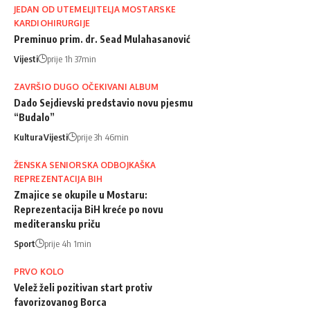
JEDAN OD UTEMELJITELJA MOSTARSKE
KARDIOHIRURGIJE
Preminuo prim. dr. Sead Mulahasanović
Vijesti
prije 1h 37min
ZAVRŠIO DUGO OČEKIVANI ALBUM
Dado Sejdievski predstavio novu pjesmu
“Budalo”
Kultura
Vijesti
prije 3h 46min
ŽENSKA SENIORSKA ODBOJKAŠKA
REPREZENTACIJA BIH
Zmajice se okupile u Mostaru:
Reprezentacija BiH kreće po novu
mediteransku priču
Sport
prije 4h 1min
PRVO KOLO
Velež želi pozitivan start protiv
favorizovanog Borca