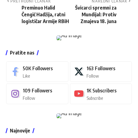
PRETHODNI ČLANAK
NAREDNI ČLANAK
Preminuo Halid
Švicarci spremni za
Čengić Hadžija, ratni
Mundijal: Protiv
logističar Armije RBiH
Zmajeva 18. juna
Pratite nas
50K
Followers
163
Followers
Like
Follow
109
Followers
1K
Subscribers
Follow
Subscribe
Najnovije