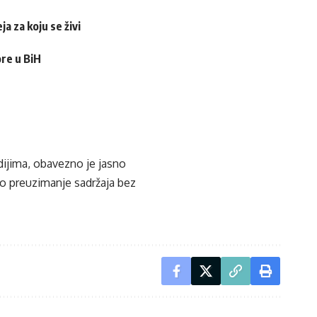
a za koju se živi
ore u BiH
edijima, obavezno je jasno
ko preuzimanje sadržaja bez