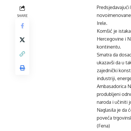
Predsjedavajući
novoimenovane a
SHARE
Irele.
Komšić je istak
Hercegovine i N
kontinentu.
Smatra da dosada
ukazavši da u ta
zajednički konst
industriji, energ
Ambasadorica Nig
produbljeni odno
naroda i učiniti
Naglasila je da 
poveća trgovinsk
(Fena)