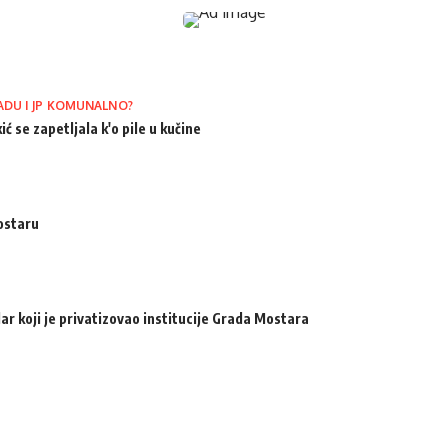
ADU I JP KOMUNALNO?
ić se zapetljala k'o pile u kučine
ostaru
ar koji je privatizovao institucije Grada Mostara