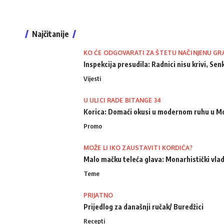
Najčitanije
KO ĆE ODGOVARATI ZA ŠTETU NAČINJENU GR
Inspekcija presudila: Radnici nisu krivi, Senk
Vijesti
U ULICI RADE BITANGE 34
Korica: Domaći okusi u modernom ruhu u M
Promo
MOŽE LI IKO ZAUSTAVITI KORDIĆA?
Malo mačku teleća glava: Monarhistički vlad
Teme
PRIJATNO
Prijedlog za današnji ručak/ Buredžici
Recepti