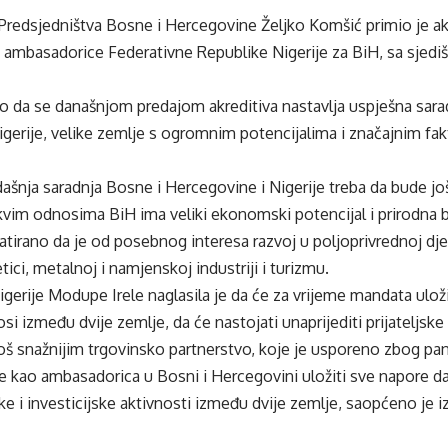
 Predsjedništva Bosne i Hercegovine Željko Komšić primio je a
mbasadorice Federativne Republike Nigerije za BiH, sa sjed
ao da se današnjom predajom akreditiva nastavlja uspješna sar
igerije, velike zemlje s ogromnim potencijalima i značajnim fa
šnja saradnja Bosne i Hercegovine i Nigerije treba da bude još i
kvim odnosima BiH ima veliki ekonomski potencijal i prirodna 
atirano da je od posebnog interesa razvoj u poljoprivrednoj dj
etici, metalnoj i namjenskoj industriji i turizmu.
erije Modupe Irele naglasila je da će za vrijeme mandata ulož
si između dvije zemlje, da će nastojati unaprijediti prijateljsk
 još snažnijim trgovinsko partnerstvo, koje je usporeno zbog p
će kao ambasadorica u Bosni i Hercegovini uložiti sve napore da
e i investicijske aktivnosti između dvije zemlje, saopćeno je i