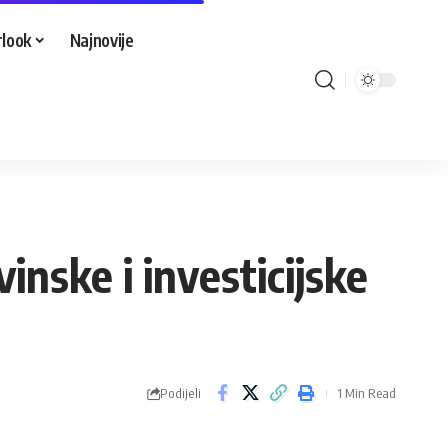
look
Najnovije
inske i investicijske
Podijeli
1 Min Read