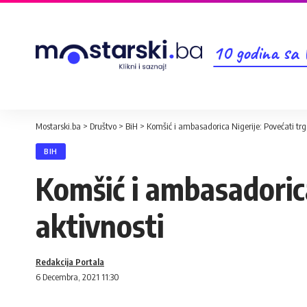
10 godina sa
Mostarski.ba
>
Društvo
>
BiH
>
Komšić i ambasadorica Nigerije: Povećati trgo
BIH
Komšić i ambasadorica
aktivnosti
Redakcija Portala
6 Decembra, 2021 11:30