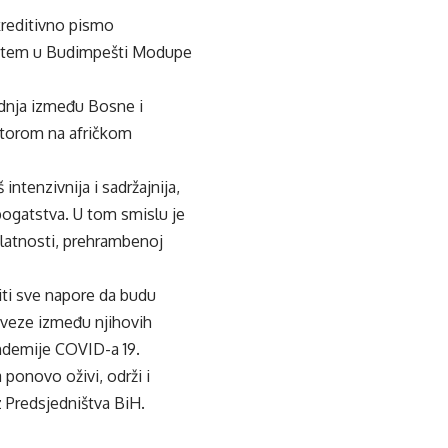
kreditivno pismo
ištem u Budimpešti Modupe
adnja između Bosne i
ktorom na afričkom
ntenzivnija i sadržajnija,
bogatstva. U tom smislu je
elatnosti, prehrambenoj
iti sve napore da budu
e veze između njihovih
andemije COVID-a 19.
 ponovo oživi, održi i
z Predsjedništva BiH.