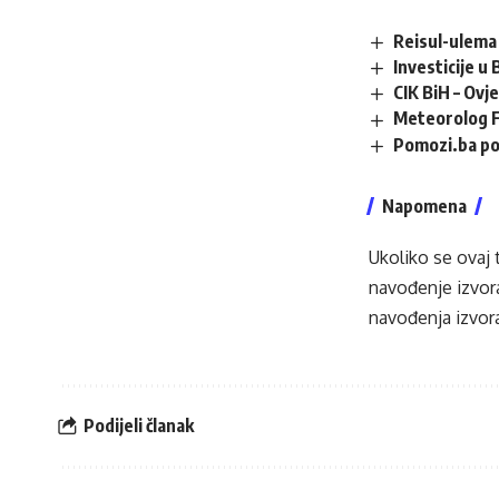
Reisul-ulema 
Investicije u
CIK BiH – Ovj
Meteorolog F
Pomozi.ba po
Napomena
Ukoliko se ovaj 
navođenje izvora
navođenja izvora
Podijeli članak