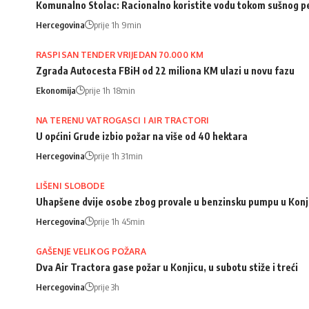
Komunalno Stolac: Racionalno koristite vodu tokom sušnog p
Hercegovina
prije 1h 9min
RASPISAN TENDER VRIJEDAN 70.000 KM
Zgrada Autocesta FBiH od 22 miliona KM ulazi u novu fazu
Ekonomija
prije 1h 18min
NA TERENU VATROGASCI I AIR TRACTORI
U općini Grude izbio požar na više od 40 hektara
Hercegovina
prije 1h 31min
LIŠENI SLOBODE
Uhapšene dvije osobe zbog provale u benzinsku pumpu u Konj
Hercegovina
prije 1h 45min
GAŠENJE VELIKOG POŽARA
Dva Air Tractora gase požar u Konjicu, u subotu stiže i treći
Hercegovina
prije 3h