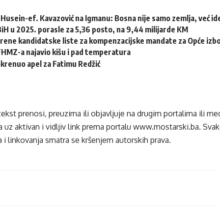
Husein-ef. Kavazović na Igmanu: Bosna nije samo zemlja, već idej
 BiH u 2025. porasle za 5,36 posto, na 9,44 milijarde KM
erene kandidatske liste za kompenzacijske mandate za Opće izb
HMZ-a najavio kišu i pad temperatura
krenuo apel za Fatimu Redžić
tekst prenosi, preuzima ili objavljuje na drugim portalima ili m
 uz aktivan i vidljiv link prema portalu
www.mostarski.ba
. Sva
 i linkovanja smatra se kršenjem autorskih prava.