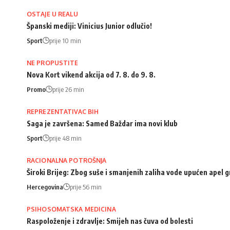
OSTAJE U REALU
Španski mediji: Vinicius Junior odlučio!
Sport
prije 10 min
NE PROPUSTITE
Nova Kort vikend akcija od 7. 8. do 9. 8.
Promo
prije 26 min
REPREZENTATIVAC BIH
Saga je završena: Samed Baždar ima novi klub
Sport
prije 48 min
RACIONALNA POTROŠNJA
Široki Brijeg: Zbog suše i smanjenih zaliha vode upućen apel
Hercegovina
prije 56 min
PSIHOSOMATSKA MEDICINA
Raspoloženje i zdravlje: Smijeh nas čuva od bolesti