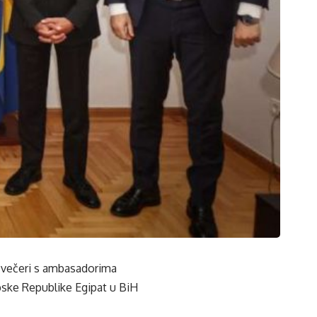
j večeri s ambasadorima
pske Republike Egipat u BiH