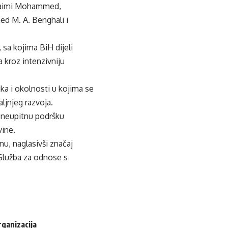
eraimi Mohammed,
ed M. A. Benghali i
sa kojima BiH dijeli
 kroz intenzivniju
ka i okolnosti u kojima se
ljnjeg razvoja.
uz neupitnu podršku
vine.
u, naglasivši značaj
 Služba za odnose s
rganizacija