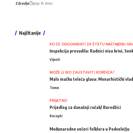
Zdravlje
prije 1h 3min
Najčitanije
KO ĆE ODGOVARATI ZA ŠTETU NAČINJENU GR
Inspekcija presudila: Radnici nisu krivi, Senk
Vijesti
MOŽE LI IKO ZAUSTAVITI KORDIĆA?
Malo mačku teleća glava: Monarhistički vlad
Teme
PRIJATNO
Prijedlog za današnji ručak/ Buredžici
Recepti
Međunarodne večeri folklora u Podveležju