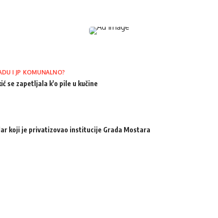
ADU I JP KOMUNALNO?
ić se zapetljala k'o pile u kučine
ar koji je privatizovao institucije Grada Mostara