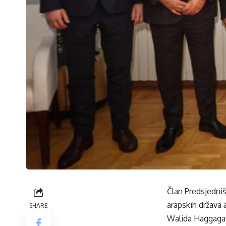
Član Predsjedni
arapskih država
SHARE
Walida Haggaga