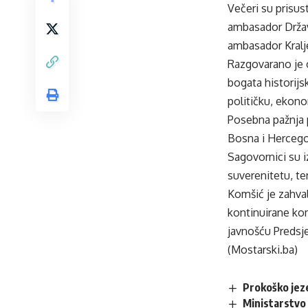
Večeri su prisu
ambasador Držav
ambasador Kralj
Razgovarano je o
bogata historijs
političku, ekono
Posebna pažnja p
Bosna i Hercegov
Sagovornici su i
suverenitetu, te
Komšić je zahva
kontinuirane kom
javnošću Predsj
(Mostarski.ba)
Prokoško jez
Ministarstvo 