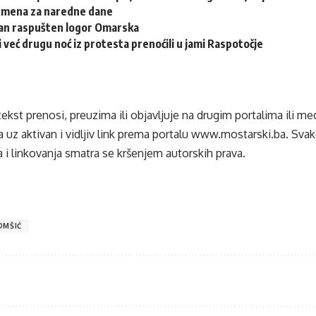
emena za naredne dane
dan raspušten logor Omarska
i već drugu noć iz protesta prenoćili u jami Raspotočje
tekst prenosi, preuzima ili objavljuje na drugim portalima ili m
 uz aktivan i vidljiv link prema portalu
www.mostarski.ba
. Sva
 i linkovanja smatra se kršenjem autorskih prava.
OMŠIĆ