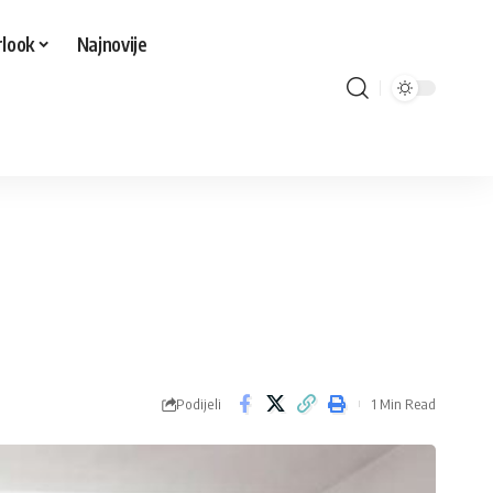
look
Najnovije
Podijeli
1 Min Read