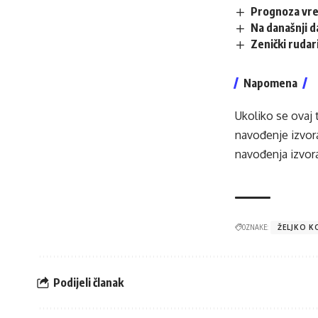
Prognoza vr
Na današnji 
Zenički rudar
Napomena
Ukoliko se ovaj 
navođenje izvora
navođenja izvora
OZNAKE:
ŽELJKO K
Podijeli članak