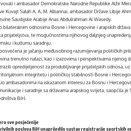
stvovali i ambasador Demokratske Narodne Republike Alžir M
e Kuvajt Salah A. A. M. Albannai, ambasador Države Libije Ahm
evine Saudijske Arabije Anas Abdulrahman Al Wasedy.
 bilateralnim odnosima Bosne i Hercegovine i arapskih država, 
ka prijateljstva, te mogućnostima njihovog daljnjeg unapređenja
msku i kulturnu saradnju.
osvećena je jačanju međusobnog razumijevanja političkih prili
ina trenutno nalazi, kao i izazovima i perspektivama njenog da
zrazili opredijeljenost za produbljivanje prijateljskih odnosa, 
ritorijalnom integritetu i političkoj stabilnosti Bosne i Hercego
lio ambasadorima na iskazanom interesu za Bosnu i Hercegovin
unikacije i saradnje sa državama arapskog svijeta, saopćila je
edništva BiH.
ero sve posjećenije
civilnih poslova BiH unaprijedilo sustav registracije sportskih o