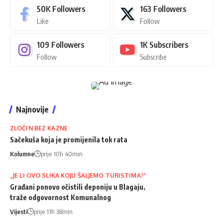
50K
Followers
163
Followers
Like
Follow
109
Followers
1K
Subscribers
Follow
Subscribe
Najnovije
ZLOČIN BEZ KAZNE
Sačekuša koja je promijenila tok rata
Kolumne
prije 10h 40min
„JE LI OVO SLIKA KOJU ŠALJEMO TURISTIMA?“
Građani ponovo očistili deponiju u Blagaju,
traže odgovornost Komunalnog
Vijesti
prije 11h 38min