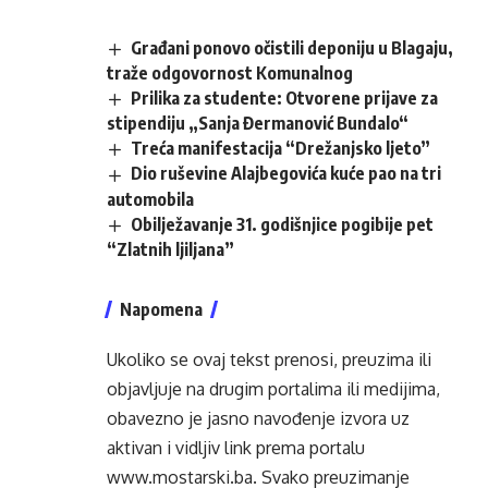
Građani ponovo očistili deponiju u Blagaju,
traže odgovornost Komunalnog
Prilika za studente: Otvorene prijave za
stipendiju „Sanja Đermanović Bundalo“
Treća manifestacija “Drežanjsko ljeto”
Dio ruševine Alajbegovića kuće pao na tri
automobila
Obilježavanje 31. godišnjice pogibije pet
“Zlatnih ljiljana”
Napomena
Ukoliko se ovaj tekst prenosi, preuzima ili
objavljuje na drugim portalima ili medijima,
obavezno je jasno navođenje izvora uz
aktivan i vidljiv link prema portalu
www.mostarski.ba
. Svako preuzimanje