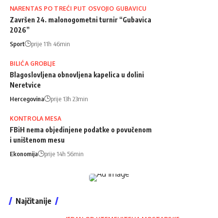
NARENTAS PO TREĆI PUT OSVOJIO GUBAVICU
Završen 24. malonogometni turnir “Gubavica
2026”
Sport
prije 11h 46min
BILIĆA GROBLJE
Blagoslovljena obnovljena kapelica u dolini
Neretvice
Hercegovina
prije 13h 23min
KONTROLA MESA
FBiH nema objedinjene podatke o povučenom
i uništenom mesu
Ekonomija
prije 14h 56min
Najčitanije