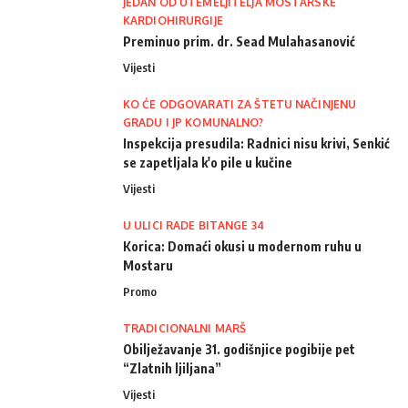
JEDAN OD UTEMELJITELJA MOSTARSKE
KARDIOHIRURGIJE
Preminuo prim. dr. Sead Mulahasanović
Vijesti
KO ĆE ODGOVARATI ZA ŠTETU NAČINJENU
GRADU I JP KOMUNALNO?
Inspekcija presudila: Radnici nisu krivi, Senkić
se zapetljala k'o pile u kučine
Vijesti
U ULICI RADE BITANGE 34
Korica: Domaći okusi u modernom ruhu u
Mostaru
Promo
TRADICIONALNI MARŠ
Obilježavanje 31. godišnjice pogibije pet
“Zlatnih ljiljana”
Vijesti