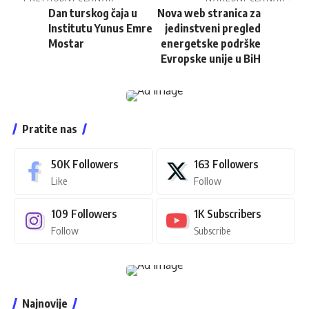
Dan turskog čaja u
Nova web stranica za
Institutu Yunus Emre
jedinstveni pregled
Mostar
energetske podrške
Evropske unije u BiH
Pratite nas
50K
Followers
163
Followers
Like
Follow
109
Followers
1K
Subscribers
Follow
Subscribe
Najnovije