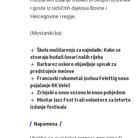
i goste iz različitih dijelova Bosne i
Hercegovine i regije.
(Mostarski.ba)
Škola mušičarenja za najmlađe: Kako se
stvaraju budući čuvari naših rijeka
Barbarez uskoro objavljuje spisak za
predstojeće mečeve
Francuski rukometaš Joshua Felettig novo
pojačanje RK Velež
Zrinjski u novu sezonu krenuo pobjedom
Mostar Jazz Fest traži volontere za četvrto
izdanje festivala
Napomena
Ukoliko se ovaj tekst prenosi, preuzima ili