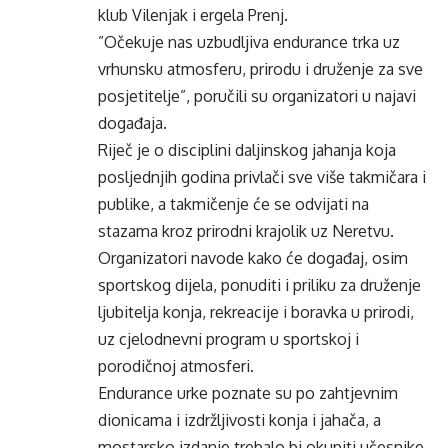
klub Vilenjak i ergela Prenj.
”Očekuje nas uzbudljiva endurance trka uz
vrhunsku atmosferu, prirodu i druženje za sve
posjetitelje”, poručili su organizatori u najavi
događaja.
Riječ je o disciplini daljinskog jahanja koja
posljednjih godina privlači sve više takmičara i
publike, a takmičenje će se odvijati na
stazama kroz prirodni krajolik uz Neretvu.
Organizatori navode kako će događaj, osim
sportskog dijela, ponuditi i priliku za druženje
ljubitelja konja, rekreacije i boravka u prirodi,
uz cjelodnevni program u sportskoj i
porodičnoj atmosferi.
Endurance urke poznate su po zahtjevnim
dionicama i izdržljivosti konja i jahača, a
mostarsko izdanje trebalo bi okupiti učesnike