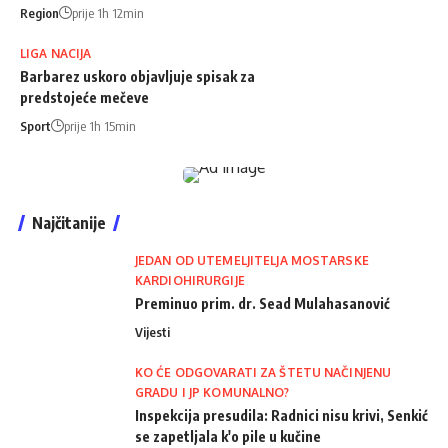
Region
prije 1h 12min
LIGA NACIJA
Barbarez uskoro objavljuje spisak za
predstojeće mečeve
Sport
prije 1h 15min
Najčitanije
JEDAN OD UTEMELJITELJA MOSTARSKE
KARDIOHIRURGIJE
Preminuo prim. dr. Sead Mulahasanović
Vijesti
KO ĆE ODGOVARATI ZA ŠTETU NAČINJENU
GRADU I JP KOMUNALNO?
Inspekcija presudila: Radnici nisu krivi, Senkić
se zapetljala k'o pile u kučine