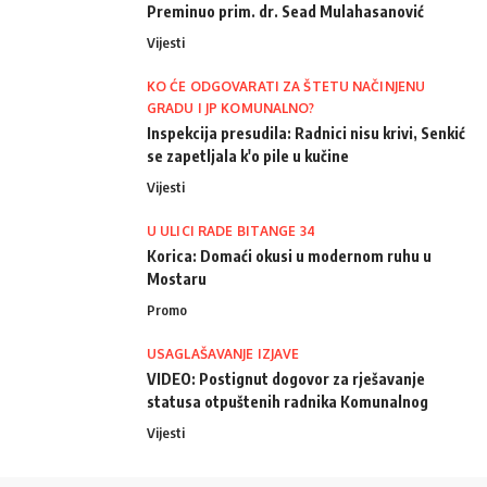
Preminuo prim. dr. Sead Mulahasanović
Vijesti
KO ĆE ODGOVARATI ZA ŠTETU NAČINJENU
GRADU I JP KOMUNALNO?
Inspekcija presudila: Radnici nisu krivi, Senkić
se zapetljala k'o pile u kučine
Vijesti
U ULICI RADE BITANGE 34
Korica: Domaći okusi u modernom ruhu u
Mostaru
Promo
USAGLAŠAVANJE IZJAVE
VIDEO: Postignut dogovor za rješavanje
statusa otpuštenih radnika Komunalnog
Vijesti