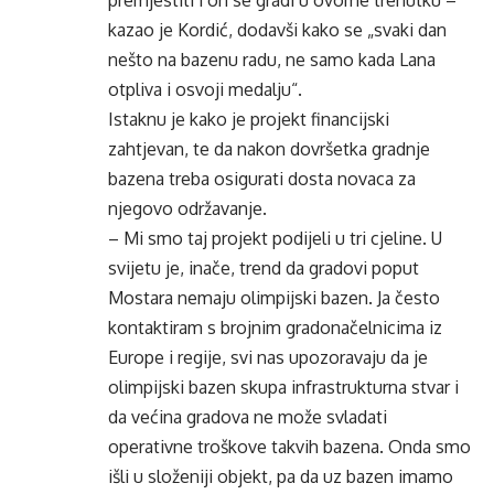
premjestiti i on se gradi u ovome trenutku –
kazao je Kordić, dodavši kako se „svaki dan
nešto na bazenu radu, ne samo kada Lana
otpliva i osvoji medalju“.
Istaknu je kako je projekt financijski
zahtjevan, te da nakon dovršetka gradnje
bazena treba osigurati dosta novaca za
njegovo održavanje.
– Mi smo taj projekt podijeli u tri cjeline. U
svijetu je, inače, trend da gradovi poput
Mostara nemaju olimpijski bazen. Ja često
kontaktiram s brojnim gradonačelnicima iz
Europe i regije, svi nas upozoravaju da je
olimpijski bazen skupa infrastrukturna stvar i
da većina gradova ne može svladati
operativne troškove takvih bazena. Onda smo
išli u složeniji objekt, pa da uz bazen imamo