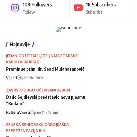
109
Followers
1K
Subscribers
Follow
Subscribe
Najnovije
JEDAN OD UTEMELJITELJA MOSTARSKE
KARDIOHIRURGIJE
Preminuo prim. dr. Sead Mulahasanović
Vijesti
prije 9h 10min
ZAVRŠIO DUGO OČEKIVANI ALBUM
Dado Sejdievski predstavio novu pjesmu
“Budalo”
Kultura
Vijesti
prije 11h 19min
ŽENSKA SENIORSKA ODBOJKAŠKA
REPREZENTACIJA BIH