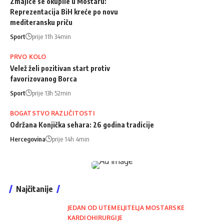
Zmajice se okupile u Mostaru:
Reprezentacija BiH kreće po novu
mediteransku priču
Sport
prije 11h 34min
PRVO KOLO
Velež želi pozitivan start protiv
favorizovanog Borca
Sport
prije 13h 52min
BOGATSTVO RAZLIČITOSTI
Održana Konjička sehara: 26 godina tradicije
Hercegovina
prije 14h 4min
Najčitanije
JEDAN OD UTEMELJITELJA MOSTARSKE
KARDIOHIRURGIJE