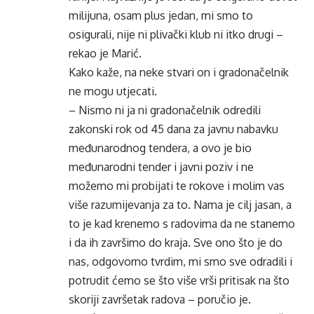
milijuna, osam plus jedan, mi smo to
osigurali, nije ni plivački klub ni itko drugi –
rekao je Marić.
Kako kaže, na neke stvari on i gradonačelnik
ne mogu utjecati.
– Nismo ni ja ni gradonačelnik odredili
zakonski rok od 45 dana za javnu nabavku
međunarodnog tendera, a ovo je bio
međunarodni tender i javni poziv i ne
možemo mi probijati te rokove i molim vas
više razumijevanja za to. Nama je cilj jasan, a
to je kad krenemo s radovima da ne stanemo
i da ih završimo do kraja. Sve ono što je do
nas, odgovorno tvrdim, mi smo sve odradili i
potrudit ćemo se što više vrši pritisak na što
skoriji završetak radova – poručio je.