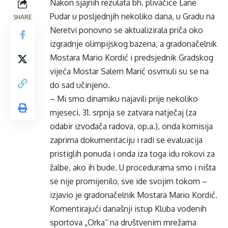
Nakon sjajnih rezulata bh. plivačice Lane
Pudar u posljednjih nekoliko dana, u Gradu na
SHARE
Neretvi ponovno se aktualizirala priča oko
izgradnje olimpijskog bazena, a gradonačelnik
Mostara Mario Kordić i predsjednik Gradskog
vijeća Mostar Salem Marić osvrnuli su se na
do sad učinjeno.
– Mi smo dinamiku najavili prije nekoliko
mjeseci. 31. srpnja se zatvara natječaj (za
odabir izvođača radova, op.a.), onda komisija
zaprima dokumentaciju i radi se evaluacija
pristiglih ponuda i onda iza toga idu rokovi za
žalbe, ako ih bude. U procedurama smo i ništa
se nije promijenilo, sve ide svojim tokom –
izjavio je gradonačelnik Mostara Mario Kordić.
Komentirajući današnji istup Kluba vodenih
sportova „Orka“ na društvenim mrežama