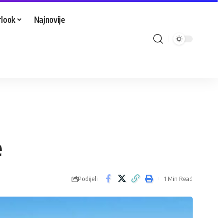
look
Najnovije
e
Podijeli
1 Min Read