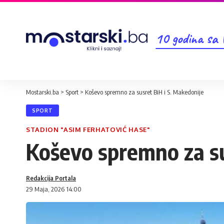
10 godina sa
Mostarski.ba
>
Sport
>
Koševo spremno za susret BiH i S. Makedonije
SPORT
STADION "ASIM FERHATOVIĆ HASE"
Koševo spremno za su
Redakcija Portala
29 Maja, 2026 14:00