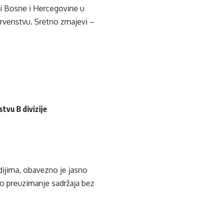
ji Bosne i Hercegovine u
rvenstvu. Sretno zmajevi –
tvu B divizije
edijima, obavezno je jasno
ko preuzimanje sadržaja bez