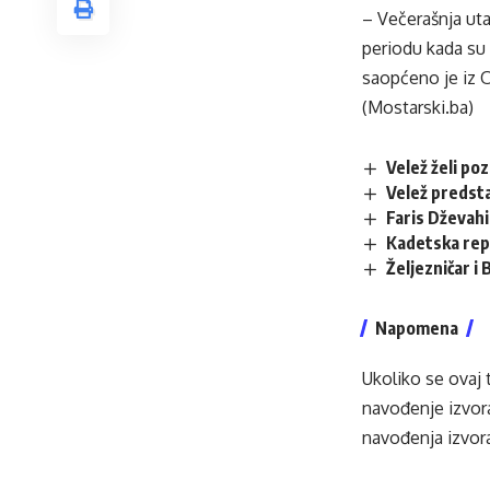
– Večerašnja ut
periodu kada su
saopćeno je iz 
(Mostarski.ba)
Velež želi po
Velež predsta
Faris Dževahi
Kadetska rep
Željezničar 
Napomena
Ukoliko se ovaj 
navođenje izvora
navođenja izvora