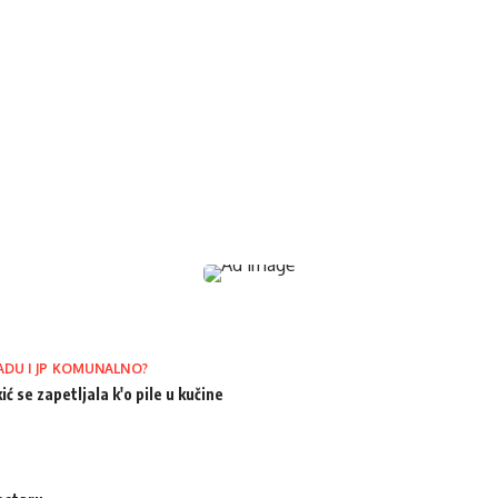
ADU I JP KOMUNALNO?
ić se zapetljala k'o pile u kučine