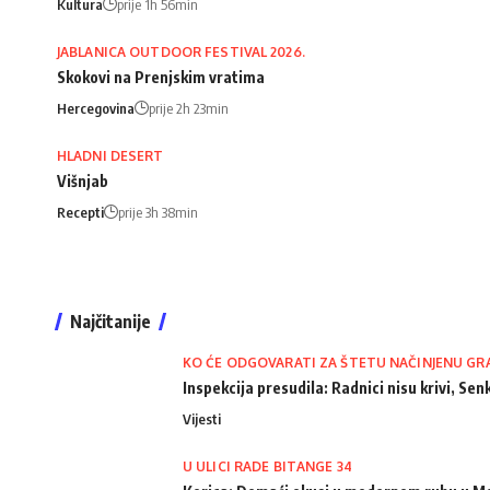
Kultura
prije 1h 56min
JABLANICA OUTDOOR FESTIVAL 2026.
Skokovi na Prenjskim vratima
Hercegovina
prije 2h 23min
HLADNI DESERT
Višnjab
Recepti
prije 3h 38min
Najčitanije
KO ĆE ODGOVARATI ZA ŠTETU NAČINJENU GR
Inspekcija presudila: Radnici nisu krivi, Senk
Vijesti
U ULICI RADE BITANGE 34