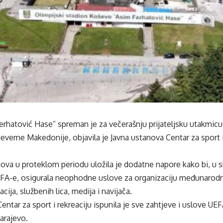
rhatović Hase” spreman je za večerašnju prijateljsku utakmicu
everne Makedonije, objavila je Javna ustanova Centar za sport i 
va u proteklom periodu uložila je dodatne napore kako bi, u s
A-e, osigurala neophodne uslove za organizaciju međunarodn
ija, službenih lica, medija i navijača.
entar za sport i rekreaciju ispunila je sve zahtjeve i uslove UE
arajevo.