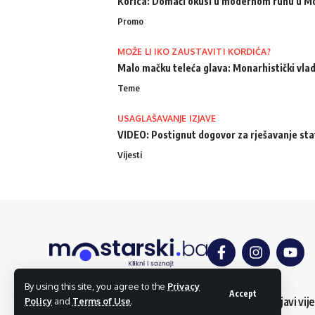
Korica: Domaći okusi u modernom ruhu u M
Promo
MOŽE LI IKO ZAUSTAVITI KORDIĆA?
Malo mačku teleća glava: Monarhistički vlad
Teme
USAGLAŠAVANJE IZJAVE
VIDEO: Postignut dogovor za rješavanje st
Vijesti
By using this site, you agree to the
Privacy
Accept
O nama
Impressum
Uslovi korištenja
Kontakt
Dojavi vije
Policy
and
Terms of Use
.