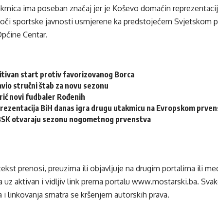
akmica ima poseban značaj jer je Koševo domaćin reprezentaci
 oči sportske javnosti usmjerene ka predstojećem Svjetskom p
Općine Centar.
zitivan start protiv favorizovanog Borca
vio stručni štab za novu sezonu
rić novi fudbaler Rođenih
rezentacija BiH danas igra drugu utakmicu na Evropskom prvens
i BSK otvaraju sezonu nogometnog prvenstva
tekst prenosi, preuzima ili objavljuje na drugim portalima ili m
 uz aktivan i vidljiv link prema portalu
www.mostarski.ba
. Sva
 i linkovanja smatra se kršenjem autorskih prava.