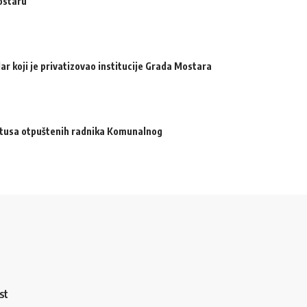
ostaru
ar koji je privatizovao institucije Grada Mostara
atusa otpuštenih radnika Komunalnog
st