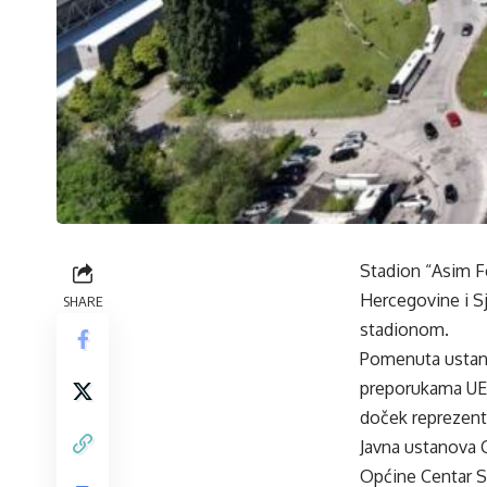
Stadion “Asim Fe
Hercegovine i Sj
SHARE
stadionom.
Pomenuta ustano
preporukama UEF
doček reprezentac
Javna ustanova C
Općine Centar S