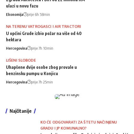
ulazi u novu fazu
Ekonomija
prije 6h 58min
NA TERENU VATROGASCI I AIR TRACTORI
U općini Grude izbio požar na više od 40
hektara
Hercegovina
prije 7h 10min
LIŠENI SLOBODE
Uhapšene dvije osobe zbog provale u
benzinsku pumpu u Konjicu
Hercegovina
prije 7h 25min
Najčitanije
KO ĆE ODGOVARATI ZA ŠTETU NAČINJENU
GRADU I JP KOMUNALNO?