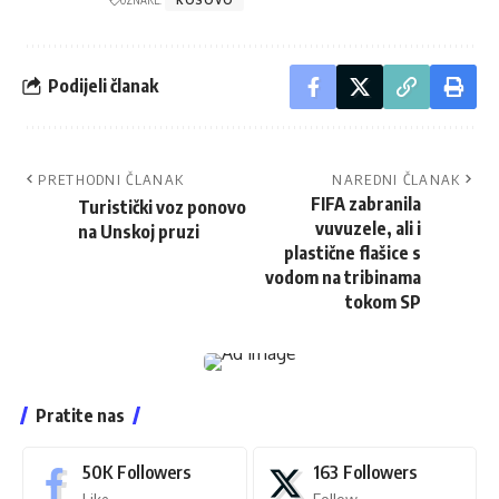
Podijeli članak
PRETHODNI ČLANAK
NAREDNI ČLANAK
FIFA zabranila
Turistički voz ponovo
vuvuzele, ali i
na Unskoj pruzi
plastične flašice s
vodom na tribinama
tokom SP
Pratite nas
50K
Followers
163
Followers
Like
Follow