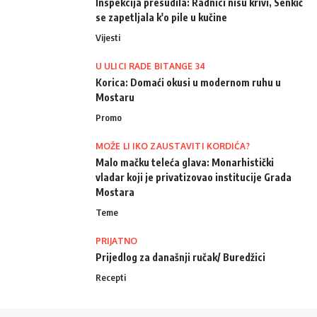
Inspekcija presudila: Radnici nisu krivi, Senkić
se zapetljala k'o pile u kučine
Vijesti
U ULICI RADE BITANGE 34
Korica: Domaći okusi u modernom ruhu u
Mostaru
Promo
MOŽE LI IKO ZAUSTAVITI KORDIĆA?
Malo mačku teleća glava: Monarhistički
vladar koji je privatizovao institucije Grada
Mostara
Teme
PRIJATNO
Prijedlog za današnji ručak/ Buredžici
Recepti