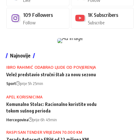
109
Followers
1K
Subscribers
Follow
Subscribe
Najnovije
IBRO RAHIMIĆ ODABRAO LJUDE OD POVJERENJA
Velež predstavio stručni štab za novu sezonu
Sport
prije 5h 25min
APEL KORISNICIMA
Komunalno Stolac: Racionalno koristite vodu
tokom sušnog perioda
Hercegovina
prije 6h 49min
RASPISAN TENDER VRIJEDAN 70.000 KM
Zgrada Autocesta FBiH od 22 miliona KM