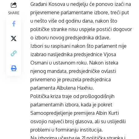
Građani Kosova u nedjelju će ponovo izaći na
prijevremene parlamentarne izbore, treći put
SHARE
u nešto više od godinu dana, nakon što
političke stranke nisu uspjele postići dogovor
o izboru novog predsjednika države.
Izbori su raspisani nakon što parlament nije
izabrao nasljednika predsjednice Vjosa
Osmani u ustavnom roku. Nakon isteka
njenog mandata, predsjedničke ovlasti
privremeno je preuzela predsjednica
parlamenta Albulena Haxhiu.
Politička kriza traje od prošlogodišnjih
parlamentarnih izbora, kada je pokret
Samoopredjeljenje premijera Albin Kurti
osvojio najveći broj glasova, ali su uslijedili
problemi u formiranju institucija.
Na izborima učestvuje 21 politička stranka i