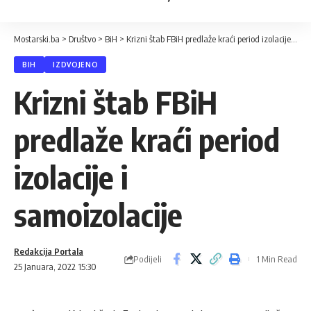
Mostarski.ba
>
Društvo
>
BiH
>
Krizni štab FBiH predlaže kraći period izolacije i samoizolacije
BIH
IZDVOJENO
Krizni štab FBiH
predlaže kraći period
izolacije i
samoizolacije
Redakcija Portala
Podijeli
1 Min Read
25 Januara, 2022 15:30