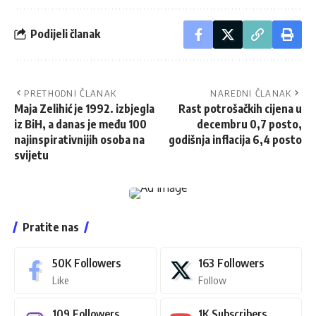
Podijeli članak
PRETHODNI ČLANAK
NAREDNI ČLANAK
Maja Zelihić je 1992. izbjegla
Rast potrošačkih cijena u
iz BiH, a danas je među 100
decembru 0,7 posto,
najinspirativnijih osoba na
godišnja inflacija 6,4 posto
svijetu
Pratite nas
50K
Followers
163
Followers
Like
Follow
109
Followers
1K
Subscribers