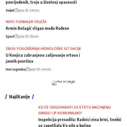
povrijeđenih, troje u životnoj opasnosti
Svijet
prije 3h 29min
NOVI FUDBALER VELEŽA
Armin Bešagić stigao među Rođene
Sport
prije 5h 35min
ZBOG POGORŠANJA HIDROLOŠKE SITUACIJE
U Konjicu zabranjeno zalijevanje vrtova i
javnih površina
Hercegovina
prije 5h 44min
Najčitanije
KO ĆE ODGOVARATI ZA ŠTETU NAČINJENU
GRADU I JP KOMUNALNO?
Inspekcija presudila: Radnici nisu krivi, Senkić
se zapetljala k'o pile u kučine