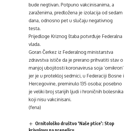
bude negtivan. Potpuno vakcinisanima, a
zaraženima, predložena je izolacija od sedam
dana, odnosno pet u slučaju negativnog
testa.
Prijedloge Kriznog štaba potvrđuje Federalna
vlada.
Goran Čerkez iz Federalnog ministarstva
zdravstva ističe da je prerano prihvatiti stav o
manjoj ubojitosti koronavirusa soja ‘omikron’
jer je u protekloj sedmici, u Federaciji Bosne i
Hercegovine, preminulo 135 osoba; posebno
je veliki broj starijih ljudi i hroničnih bolesnika
koji nisu vakcinisani.
(fena)
Ornitološko društvo ‘Naše ptice’: Stop
krivolovu na prepelicu