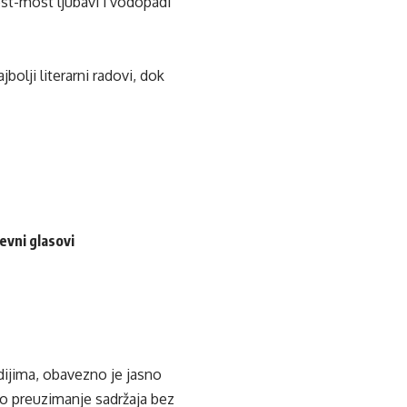
ost-most ljubavi i vodopadi
bolji literarni radovi, dok
evni glasovi
edijima, obavezno je jasno
ko preuzimanje sadržaja bez