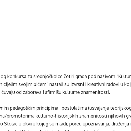
nog konkursa za srednjoškolce četiri grada pod nazivom “Kultu
m cijelim svojim bićem” nastali su izvrsni i kreativni radovi u k
 čuvaju od zaborava i afirmišu kulturne znamenitosti.
nim pedagoškim principima i postulatima (usvajanje teorijskog
ma/promotorima kulturno-historijskih znamenitosti njihovih gr
t u Stolac u okviru kojeg su mladi, pored upoznavanja, druženja 