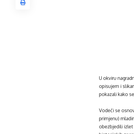
U okviru nagrad
opisujem i slika
pokazali kako se
Vodeći se osnov
primjenu) mladi
obezbjedili izle