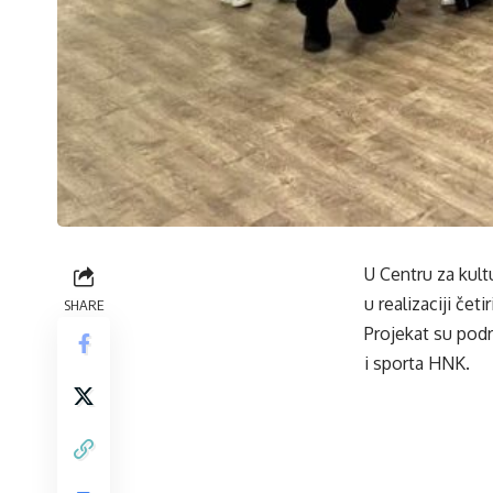
U Centru za kult
u realizaciji četi
SHARE
Projekat su pod
i sporta HNK.