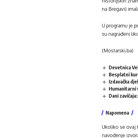
historijskih zna
na Bregavi) imali
U programu je pr
su nagrađeni lik
(Mostarski.ba)
Devetnica Vel
Besplatni kur
Izdavačka dje
Humanitarni 
Dani zavičaja
Napomena
Ukoliko se ovaj 
navođenje izvora