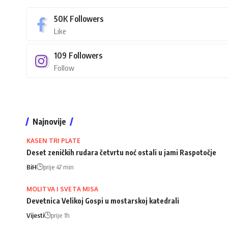
50K
Followers
Like
109
Followers
Follow
Najnovije
KASEN TRI PLATE
Deset zeničkih rudara četvrtu noć ostali u jami Raspotočje
BiH
prije 47 min
MOLITVA I SVETA MISA
Devetnica Velikoj Gospi u mostarskoj katedrali
Vijesti
prije 1h