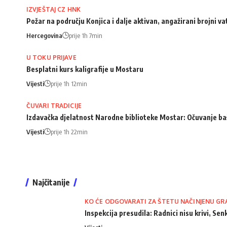
IZVJEŠTAJ CZ HNK
Požar na području Konjica i dalje aktivan, angažirani brojni va
Hercegovina
prije 1h 7min
U TOKU PRIJAVE
Besplatni kurs kaligrafije u Mostaru
Vijesti
prije 1h 12min
ČUVARI TRADICIJE
Izdavačka djelatnost Narodne biblioteke Mostar: Očuvanje bašt
Vijesti
prije 1h 22min
Najčitanije
KO ĆE ODGOVARATI ZA ŠTETU NAČINJENU GR
Inspekcija presudila: Radnici nisu krivi, Senk