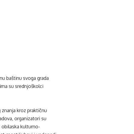
rnu baštinu svoga grada
ojima su srednjoškolci
 znanja kroz praktičnu
adova, organizatori su
i obilaska kulturno-