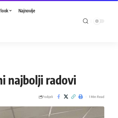
look
Najnovije
 najbolji radovi
Podijeli
1 Min Read