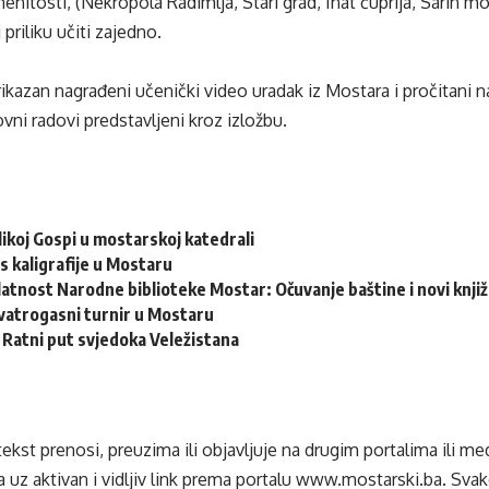
menitosti, (Nekropola Radimlja, Stari grad, Inat ćuprija, Sarin m
 priliku učiti zajedno.
ikazan nagrađeni učenički video uradak iz Mostara i pročitani naj
ovni radovi predstavljeni kroz izložbu.
ikoj Gospi u mostarskoj katedrali
s kaligrafije u Mostaru
latnost Narodne biblioteke Mostar: Očuvanje baštine i novi knjiž
vatrogasni turnir u Mostaru
: Ratni put svjedoka Veležistana
tekst prenosi, preuzima ili objavljuje na drugim portalima ili m
 uz aktivan i vidljiv link prema portalu
www.mostarski.ba
. Sva