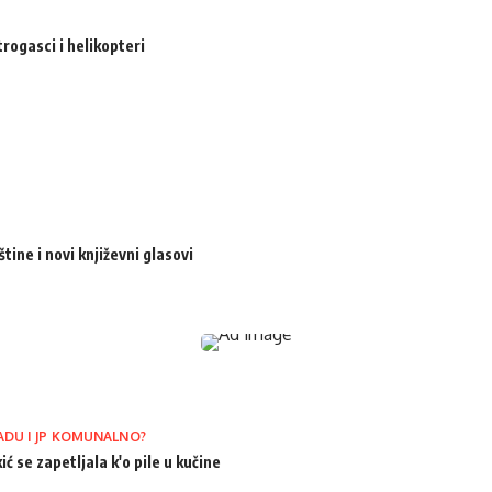
trogasci i helikopteri
ine i novi književni glasovi
ADU I JP KOMUNALNO?
ić se zapetljala k'o pile u kučine