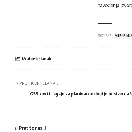
navođenja izvora
OZNAKE:
VIJEĆE ML
Podijeli članak
PRETHODNI ČLANAK
GSS-ovci tragaju za planinarom koji je nestao na V
Pratite nas