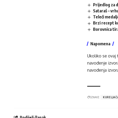
Prijedlog za 
Sataraš – vrh
Teleći medalj
Brzi recept k
Borovnica tir
Napomena
Ukoliko se ovaj 
navođenje izvora
navođenja izvora
OZNAKE:
KURELJAČ
Podijeli članak