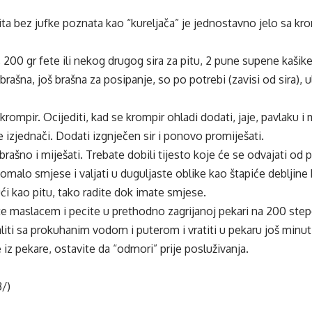
ita bez jufke poznata kao “
kureljača
” je jednostavno jelo sa
kr
, 200 gr fete ili nekog drugog sira za pitu, 2 pune
supene
kašike
rašna, još brašna za posipanje, so po potrebi (zavisi od sira), ul
krompir
. Ocijediti, kad se
krompir
ohladi dodati, jaje, pavlaku i
se
izjednači
. Dodati izgnječen sir i ponovo promiješati.
brašno i miješati. Trebate dobili tijesto koje će se odvajati od
malo smjese i valjati u duguljaste oblike kao štapiće debljine k
ući kao pitu, tako radite dok imate smjese.
 maslacem i pecite u prethodno zagrijanoj pekari na 200 stepe
liti sa prokuhanim vodom i puterom i vratiti u pekaru još minu
e iz pekare, ostavite da “odmori” prije
poslu
živanja
.
3/)