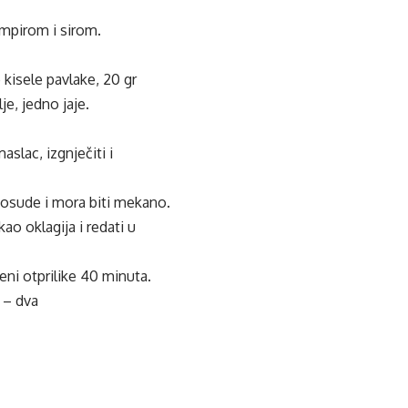
ompirom
i sirom.
 kisele pavlake, 20 gr
je, jedno jaje.
 maslac,
izgnječiti
i
 posude i mora biti mekano.
ao oklagija i redati u
ni otprilike 40 minuta.
t
– dva