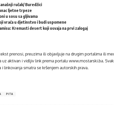
današnji ručak/ Buredžici
unac ljetne trpeze
oni u sosu sa gljivama
oji vraća u djetinstvo i budi uspomene
amisu: Kremasti desert koji osvaja na prvi zalogaj
tekst prenosi, preuzima ili objavljuje na drugim portalima ili m
 uz aktivan i vidljiv link prema portalu
www.mostarski.ba
. Sva
 i linkovanja smatra se kršenjem autorskih prava.
A
PITA