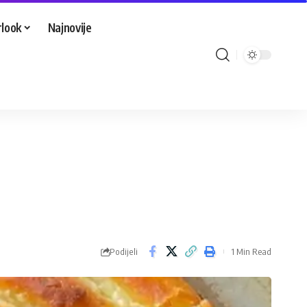
look
Najnovije
Podijeli
1 Min Read