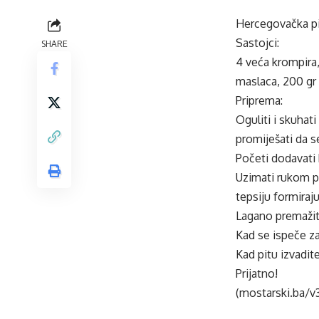
Hercegova
čka p
Sastojci:
SHARE
4 veća
krompira
maslaca, 200 gr b
Priprema:
Oguliti i skuhati
promiješati da 
Početi dodavati 
Uzimati rukom po
tepsiju formiraj
Lagano premažite
Kad se ispeče za
Kad pitu izvadit
Prijatno!
(mostarski.ba/v