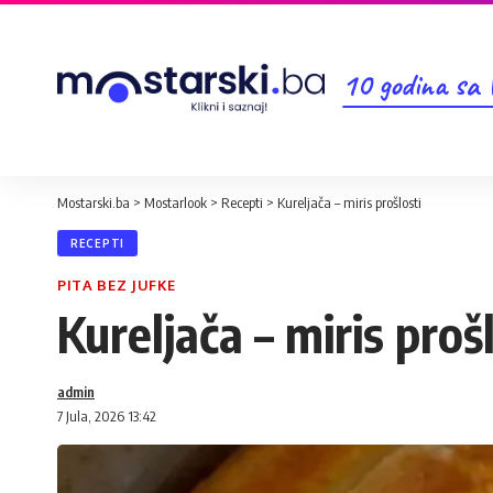
10 godina sa
Mostarski.ba
>
Mostarlook
>
Recepti
>
Kureljača – miris prošlosti
RECEPTI
PITA BEZ JUFKE
Kureljača – miris proš
admin
7 Jula, 2026 13:42