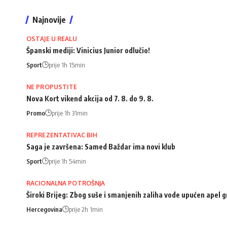
Najnovije
OSTAJE U REALU
Španski mediji: Vinicius Junior odlučio!
Sport
prije 1h 15min
NE PROPUSTITE
Nova Kort vikend akcija od 7. 8. do 9. 8.
Promo
prije 1h 31min
REPREZENTATIVAC BIH
Saga je završena: Samed Baždar ima novi klub
Sport
prije 1h 54min
RACIONALNA POTROŠNJA
Široki Brijeg: Zbog suše i smanjenih zaliha vode upućen apel
Hercegovina
prije 2h 1min