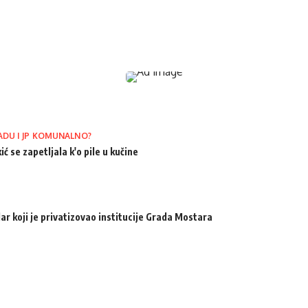
ADU I JP KOMUNALNO?
ić se zapetljala k'o pile u kučine
ar koji je privatizovao institucije Grada Mostara