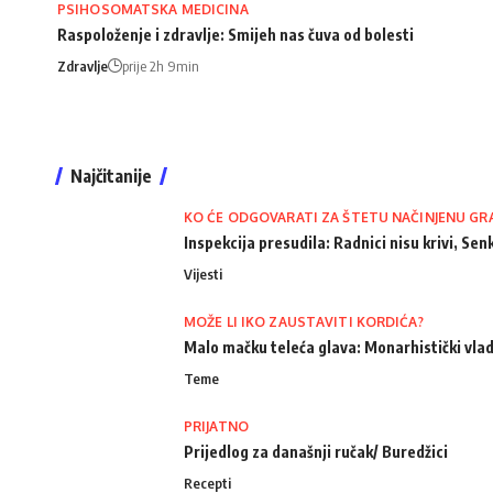
PSIHOSOMATSKA MEDICINA
Raspoloženje i zdravlje: Smijeh nas čuva od bolesti
Zdravlje
prije 2h 9min
Najčitanije
KO ĆE ODGOVARATI ZA ŠTETU NAČINJENU GR
Inspekcija presudila: Radnici nisu krivi, Senk
Vijesti
MOŽE LI IKO ZAUSTAVITI KORDIĆA?
Malo mačku teleća glava: Monarhistički vlad
Teme
PRIJATNO
Prijedlog za današnji ručak/ Buredžici
Recepti