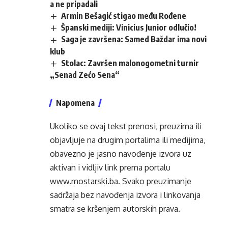
a ne pripadali
Armin Bešagić stigao među Rođene
Španski mediji: Vinicius Junior odlučio!
Saga je završena: Samed Baždar ima novi
klub
Stolac: Završen malonogometni turnir
„Senad Zećo Sena“
Napomena
Ukoliko se ovaj tekst prenosi, preuzima ili
objavljuje na drugim portalima ili medijima,
obavezno je jasno navođenje izvora uz
aktivan i vidljiv link prema portalu
www.mostarski.ba
. Svako preuzimanje
sadržaja bez navođenja izvora i linkovanja
smatra se kršenjem autorskih prava.