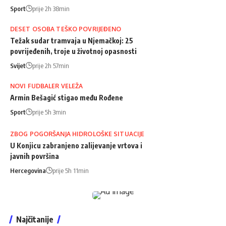
Sport
prije 2h 38min
DESET OSOBA TEŠKO POVRIJEĐENO
Težak sudar tramvaja u Njemačkoj: 25
povrijeđenih, troje u životnoj opasnosti
Svijet
prije 2h 57min
NOVI FUDBALER VELEŽA
Armin Bešagić stigao među Rođene
Sport
prije 5h 3min
ZBOG POGORŠANJA HIDROLOŠKE SITUACIJE
U Konjicu zabranjeno zalijevanje vrtova i
javnih površina
Hercegovina
prije 5h 11min
Najčitanije