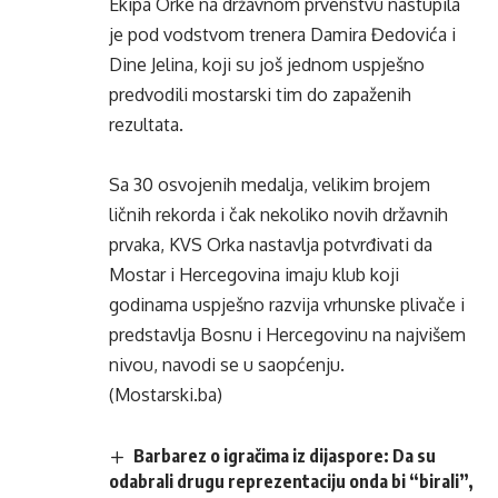
Ekipa Orke na državnom prvenstvu nastupila
je pod vodstvom trenera Damira Đedovića i
Dine Jelina, koji su još jednom uspješno
predvodili mostarski tim do zapaženih
rezultata.
Sa 30 osvojenih medalja, velikim brojem
ličnih rekorda i čak nekoliko novih državnih
prvaka, KVS Orka nastavlja potvrđivati da
Mostar i Hercegovina imaju klub koji
godinama uspješno razvija vrhunske plivače i
predstavlja Bosnu i Hercegovinu na najvišem
nivou, navodi se u saopćenju.
(Mostarski.ba)
Barbarez o igračima iz dijaspore: Da su
odabrali drugu reprezentaciju onda bi “birali”,