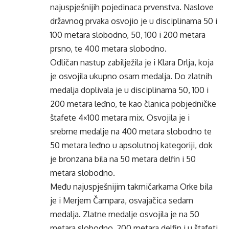
najuspješnijih pojedinaca prvenstva. Naslove
državnog prvaka osvojio je u disciplinama 50 i
100 metara slobodno, 50, 100 i 200 metara
prsno, te 400 metara slobodno.
Odličan nastup zabilježila je i Klara Drlja, koja
je osvojila ukupno osam medalja. Do zlatnih
medalja doplivala je u disciplinama 50, 100 i
200 metara leđno, te kao članica pobjedničke
štafete 4×100 metara mix. Osvojila je i
srebrne medalje na 400 metara slobodno te
50 metara leđno u apsolutnoj kategoriji, dok
je bronzana bila na 50 metara delfin i 50
metara slobodno.
Među najuspješnijim takmičarkama Orke bila
je i Merjem Čampara, osvajačica sedam
medalja. Zlatne medalje osvojila je na 50
metara slobodno, 200 metara delfin i u štafeti