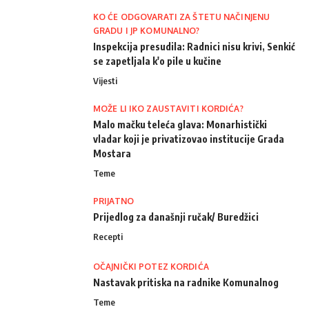
KO ĆE ODGOVARATI ZA ŠTETU NAČINJENU
GRADU I JP KOMUNALNO?
Inspekcija presudila: Radnici nisu krivi, Senkić
se zapetljala k'o pile u kučine
Vijesti
MOŽE LI IKO ZAUSTAVITI KORDIĆA?
Malo mačku teleća glava: Monarhistički
vladar koji je privatizovao institucije Grada
Mostara
Teme
PRIJATNO
Prijedlog za današnji ručak/ Buredžici
Recepti
OČAJNIČKI POTEZ KORDIĆA
Nastavak pritiska na radnike Komunalnog
Teme