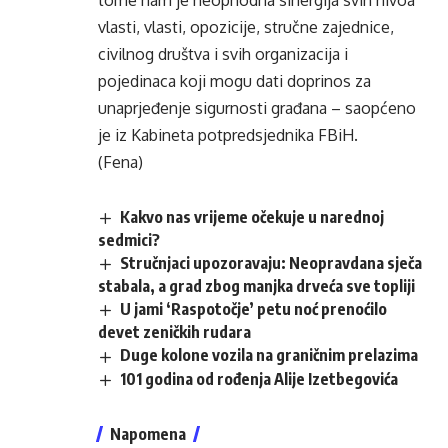
tome nam je neophodna sinergija svih nivoa
vlasti, vlasti, opozicije, stručne zajednice,
civilnog društva i svih organizacija i
pojedinaca koji mogu dati doprinos za
unaprjeđenje sigurnosti građana – saopćeno
je iz Kabineta potpredsjednika FBiH.
(Fena)
Kakvo nas vrijeme očekuje u narednoj
sedmici?
Stručnjaci upozoravaju: Neopravdana sječa
stabala, a grad zbog manjka drveća sve topliji
U jami ‘Raspotočje’ petu noć prenoćilo
devet zeničkih rudara
Duge kolone vozila na graničnim prelazima
101 godina od rođenja Alije Izetbegovića
Napomena