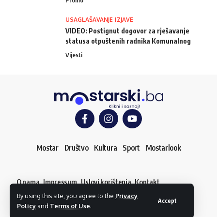
USAGLAŠAVANJE IZJAVE
VIDEO: Postignut dogovor za rješavanje
statusa otpuštenih radnika Komunalnog
Vijesti
Mostar
Društvo
Kultura
Sport
Mostarlook
O nama
Impressum
Uslovi korištenja
Kontakt
Dojavi vijest
By using this site, you agree to the
Privacy
© mostarski.ba. Sva prava pridržana
Accept
Policy
and
Terms of Use
.