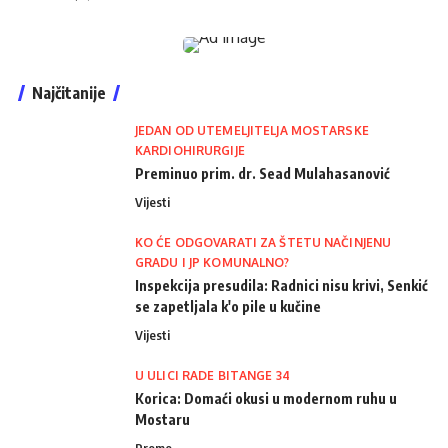
Najčitanije
JEDAN OD UTEMELJITELJA MOSTARSKE
KARDIOHIRURGIJE
Preminuo prim. dr. Sead Mulahasanović
Vijesti
KO ĆE ODGOVARATI ZA ŠTETU NAČINJENU
GRADU I JP KOMUNALNO?
Inspekcija presudila: Radnici nisu krivi, Senkić
se zapetljala k'o pile u kučine
Vijesti
U ULICI RADE BITANGE 34
Korica: Domaći okusi u modernom ruhu u
Mostaru
Promo