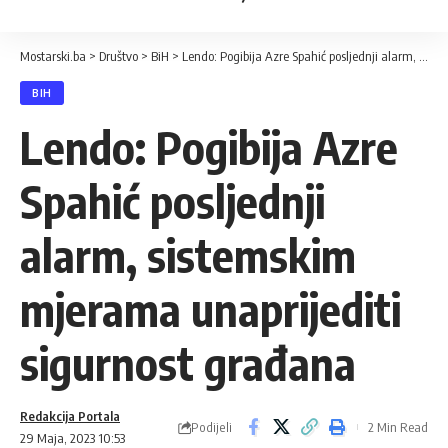
Mostarski.ba
>
Društvo
>
BiH
>
Lendo: Pogibija Azre Spahić posljednji alarm, sistemskim mjerama unaprijediti sigurnost građana
BIH
Lendo: Pogibija Azre
Spahić posljednji
alarm, sistemskim
mjerama unaprijediti
sigurnost građana
Redakcija Portala
Podijeli
2 Min Read
29 Maja, 2023 10:53