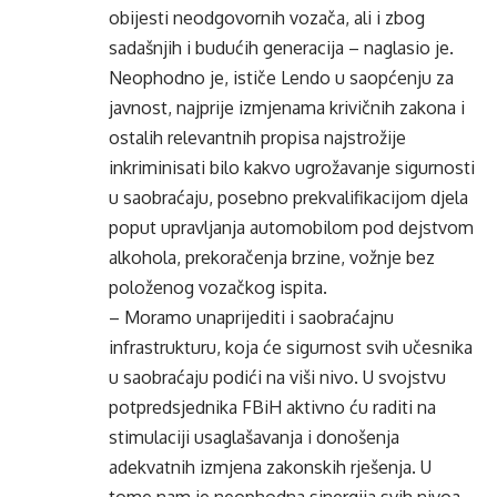
obijesti neodgovornih vozača, ali i zbog
sadašnjih i budućih generacija – naglasio je.
Neophodno je, ističe Lendo u saopćenju za
javnost, najprije izmjenama krivičnih zakona i
ostalih relevantnih propisa najstrožije
inkriminisati bilo kakvo ugrožavanje sigurnosti
u saobraćaju, posebno prekvalifikacijom djela
poput upravljanja automobilom pod dejstvom
alkohola, prekoračenja brzine, vožnje bez
položenog vozačkog ispita.
– Moramo unaprijediti i saobraćajnu
infrastrukturu, koja će sigurnost svih učesnika
u saobraćaju podići na viši nivo. U svojstvu
potpredsjednika FBiH aktivno ću raditi na
stimulaciji usaglašavanja i donošenja
adekvatnih izmjena zakonskih rješenja. U