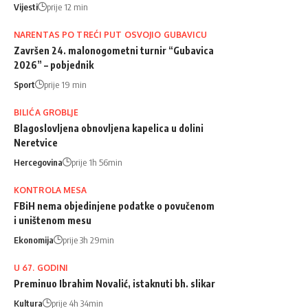
Vijesti
prije 12 min
NARENTAS PO TREĆI PUT OSVOJIO GUBAVICU
Završen 24. malonogometni turnir “Gubavica
2026” – pobjednik
Sport
prije 19 min
BILIĆA GROBLJE
Blagoslovljena obnovljena kapelica u dolini
Neretvice
Hercegovina
prije 1h 56min
KONTROLA MESA
FBiH nema objedinjene podatke o povučenom
i uništenom mesu
Ekonomija
prije 3h 29min
U 67. GODINI
Preminuo Ibrahim Novalić, istaknuti bh. slikar
Kultura
prije 4h 34min