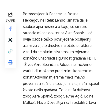
Potpredsjednik Federacije Bosne i
Hercegovine Refik Lendo smatra da je
SHARE
saobraćajna nesreća u kojoj su smrtno
stradale mlada doktorica Azra Spahić i još
dvije osobe teško povrijeđene posljednji
alarm za cijelo društvo naročito strukture
vlasti da se hitnim sistemskim mjerama
konačno unaprijedi sigurnost građana FBiH.
-Život Azre Spahić, nažalost, ne možemo
vratiti, ali možemo preciznim, konkretnim i
konstruktivnim mjerama maksimalno
prevenirati slične situacije i na taj način spasiti
živote naših građana. To je naša dužnost i
zbog Azre Spahić, zbog Selme Agić, Edine
Malkoč, Have Dovadžija i svih ostalih žrtava