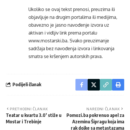
Ukoliko se ovaj tekst prenosi, preuzima ili
objavljuje na drugim portalima ili medijima,
obavezno je jasno navođenje izvora uz
aktivan i vidljiv link prema portalu
www.mostarski.ba
. Svako preuzimanje
sadržaja bez navođenja izvora i linkovanja
smatra se kršenjem autorskih prava.
Podijeli članak
PRETHODNI ČLANAK
NAREDNI ČLANAK
Teatar u kvartu 3.0’ stiže u
Pomozi.ba pokrenuo apel za
Mostar i Trebinje
Azeminu Šipragu koja ima
rak dojke sa metastazama