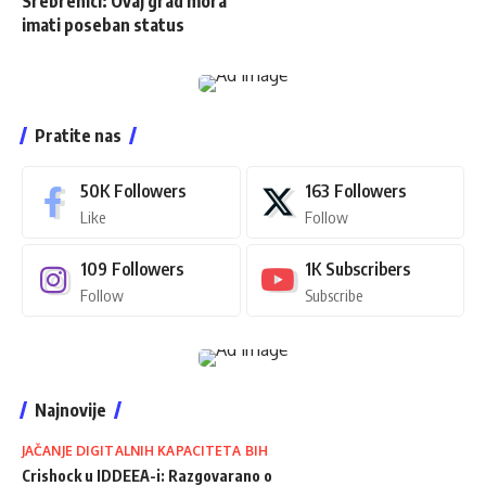
Srebrenici: Ovaj grad mora
imati poseban status
Pratite nas
50K
Followers
163
Followers
Like
Follow
109
Followers
1K
Subscribers
Follow
Subscribe
Najnovije
JAČANJE DIGITALNIH KAPACITETA BIH
Crishock u IDDEEA-i: Razgovarano o