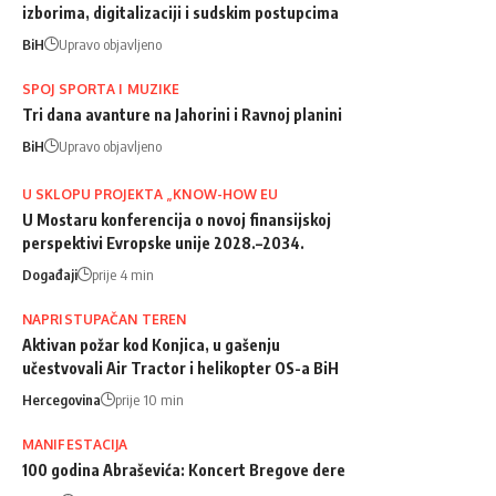
izborima, digitalizaciji i sudskim postupcima
BiH
Upravo objavljeno
SPOJ SPORTA I MUZIKE
Tri dana avanture na Jahorini i Ravnoj planini
BiH
Upravo objavljeno
U SKLOPU PROJEKTA „KNOW-HOW EU
U Mostaru konferencija o novoj finansijskoj
perspektivi Evropske unije 2028.–2034.
Događaji
prije 4 min
NAPRISTUPAČAN TEREN
Aktivan požar kod Konjica, u gašenju
učestvovali Air Tractor i helikopter OS-a BiH
Hercegovina
prije 10 min
MANIFESTACIJA
100 godina Abraševića: Koncert Bregove dere