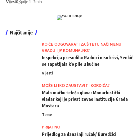
Vijesti
prije 1h 2min
Najčitanije
KO ĆE ODGOVARATI ZA ŠTETU NAČINJENU
GRADU I JP KOMUNALNO?
Inspekcija presudila: Radnici nisu krivi, Senkić
se zapetljala k'o pile u kučine
Vijesti
MOŽE LI IKO ZAUSTAVITI KORDIĆA?
Malo mačku teleća glava: Monarhistički
vladar koji je privatizovao institucije Grada
Mostara
Teme
PRIJATNO
Prijedlog za današnji ručak/ Buredžici