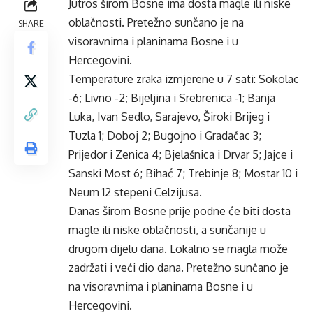
Jutros širom Bosne ima dosta magle ili niske
oblačnosti. Pretežno sunčano je na
SHARE
visoravnima i planinama Bosne i u
Hercegovini.
Temperature zraka izmjerene u 7 sati: Sokolac
-6; Livno -2; Bijeljina i Srebrenica -1; Banja
Luka, Ivan Sedlo, Sarajevo, Široki Brijeg i
Tuzla 1; Doboj 2; Bugojno i Gradačac 3;
Prijedor i Zenica 4; Bjelašnica i Drvar 5; Jajce i
Sanski Most 6; Bihać 7; Trebinje 8; Mostar 10 i
Neum 12 stepeni Celzijusa.
Danas širom Bosne prije podne će biti dosta
magle ili niske oblačnosti, a sunčanije u
drugom dijelu dana. Lokalno se magla može
zadržati i veći dio dana. Pretežno sunčano je
na visoravnima i planinama Bosne i u
Hercegovini.