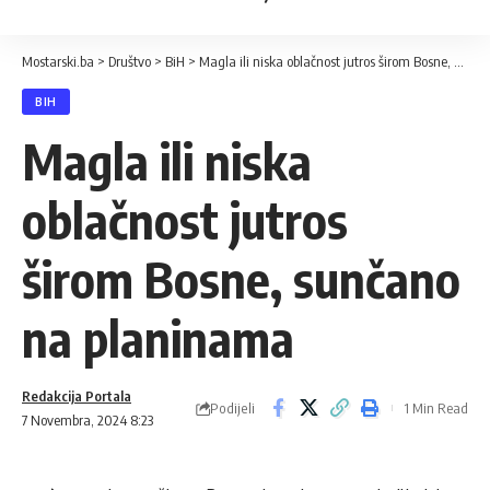
Mostarski.ba
>
Društvo
>
BiH
>
Magla ili niska oblačnost jutros širom Bosne, sunčano na planinama
BIH
Magla ili niska
oblačnost jutros
širom Bosne, sunčano
na planinama
Redakcija Portala
Podijeli
1 Min Read
7 Novembra, 2024 8:23