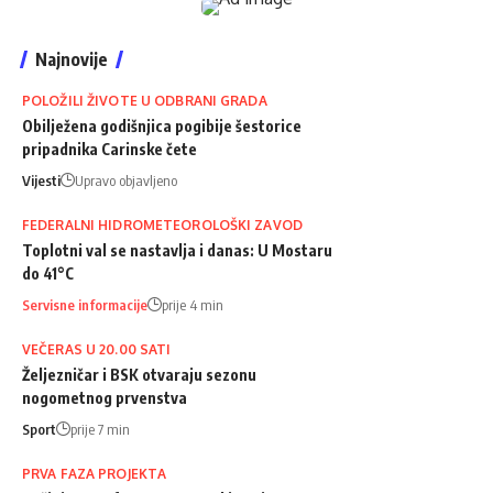
Najnovije
POLOŽILI ŽIVOTE U ODBRANI GRADA
Obilježena godišnjica pogibije šestorice
pripadnika Carinske čete
Vijesti
Upravo objavljeno
FEDERALNI HIDROMETEOROLOŠKI ZAVOD
Toplotni val se nastavlja i danas: U Mostaru
do 41°C
Servisne informacije
prije 4 min
VEČERAS U 20.00 SATI
Željezničar i BSK otvaraju sezonu
nogometnog prvenstva
Sport
prije 7 min
PRVA FAZA PROJEKTA