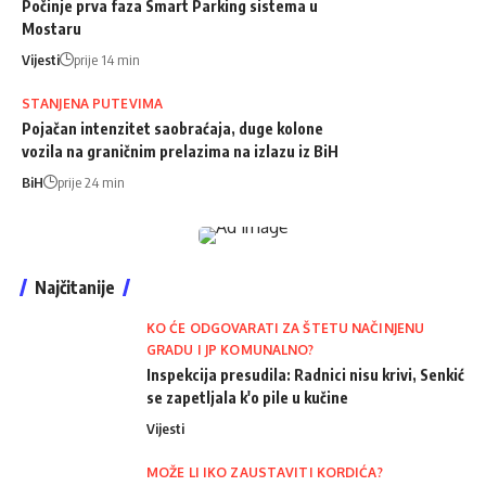
Počinje prva faza Smart Parking sistema u
Mostaru
Vijesti
prije 14 min
STANJENA PUTEVIMA
Pojačan intenzitet saobraćaja, duge kolone
vozila na graničnim prelazima na izlazu iz BiH
BiH
prije 24 min
Najčitanije
KO ĆE ODGOVARATI ZA ŠTETU NAČINJENU
GRADU I JP KOMUNALNO?
Inspekcija presudila: Radnici nisu krivi, Senkić
se zapetljala k'o pile u kučine
Vijesti
MOŽE LI IKO ZAUSTAVITI KORDIĆA?