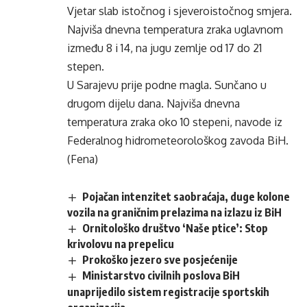
Vjetar slab istočnog i sjeveroistočnog smjera.
Najviša dnevna temperatura zraka uglavnom
između 8 i 14, na jugu zemlje od 17 do 21
stepen.
U Sarajevu prije podne magla. Sunčano u
drugom dijelu dana. Najviša dnevna
temperatura zraka oko 10 stepeni, navode iz
Federalnog hidrometeorološkog zavoda BiH.
(Fena)
Pojačan intenzitet saobraćaja, duge kolone
vozila na graničnim prelazima na izlazu iz BiH
Ornitološko društvo ‘Naše ptice’: Stop
krivolovu na prepelicu
Prokoško jezero sve posjećenije
Ministarstvo civilnih poslova BiH
unaprijedilo sistem registracije sportskih