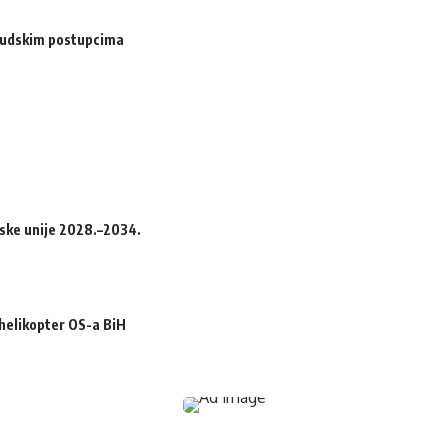
i sudskim postupcima
pske unije 2028.–2034.
 helikopter OS-a BiH