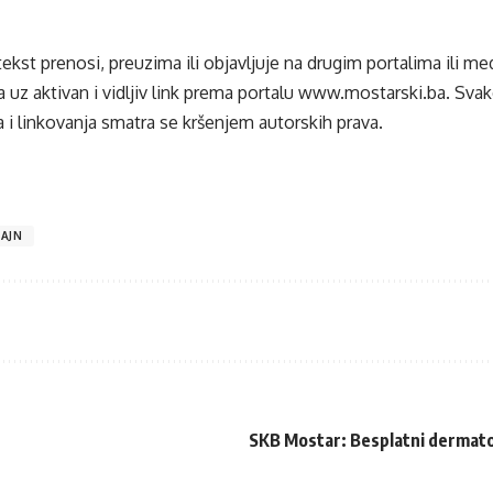
tekst prenosi, preuzima ili objavljuje na drugim portalima ili m
 uz aktivan i vidljiv link prema portalu
www.mostarski.ba
. Sva
 i linkovanja smatra se kršenjem autorskih prava.
AJN
SKB Mostar: Besplatni dermato