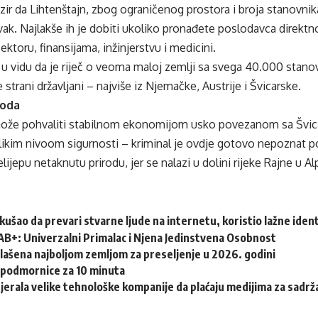
zir da Lihtenštajn, zbog ograničenog prostora i broja stanovnik
ak. Najlakše ih je dobiti ukoliko pronađete poslodavca direktno 
ektoru, finansijama, inžinjerstvu i medicini.
i u vidu da je riječ o veoma maloj zemlji sa svega 40.000 stano
strani državljani – najviše iz Njemačke, Austrije i Švicarske.
roda
može pohvaliti stabilnom ekonomijom usko povezanom sa Švic
likim nivoom sigurnosti – kriminal je ovdje gotovo nepoznat 
elijepu netaknutu prirodu, jer se nalazi u dolini rijeke Rajne u A
okušao da prevari stvarne ljude na internetu, koristio lažne ide
AB+: Univerzalni Primalac i Njena Jedinstvena Osobnost
lašena najboljom zemljom za preseljenje u 2026. godini
e podmornice za 10 minuta
tjerala velike tehnološke kompanije da plaćaju medijima za sadrž