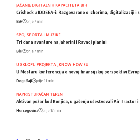
JAČANJE DIGITALNIH KAPACITETA BIH
Crishock u IDDEEA-i: Razgovarano o izborima, digitalizaciji 
BiH
prije 7 min
SPOJ SPORTA I MUZIKE
Tri dana avanture na Jahorini i Ravnoj planini
BiH
prije 7 min
U SKLOPU PROJEKTA „KNOW-HOW EU
U Mostaru konferencija o novoj finansijskoj perspektivi Evro
Događaji
prije 11 min
NAPRISTUPAČAN TEREN
Aktivan požar kod Konjica, u gašenju učestvovali Air Tractor i
Hercegovina
prije 17 min