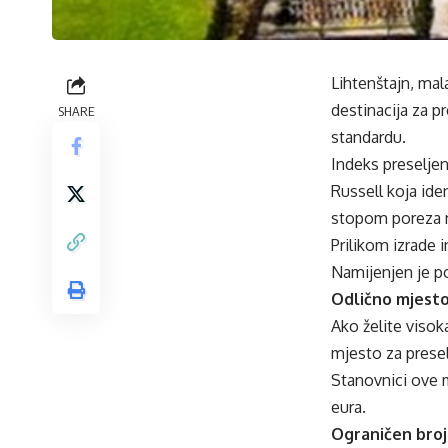
Lihtenštajn, mala
destinacija za p
SHARE
standardu.
Indeks preseljen
Russell koja ide
stopom poreza n
Prilikom izrade 
Namijenjen je poj
Odlično mjesto
Ako želite visok
mjesto za presel
Stanovnici ove 
eura.
Ograničen broj