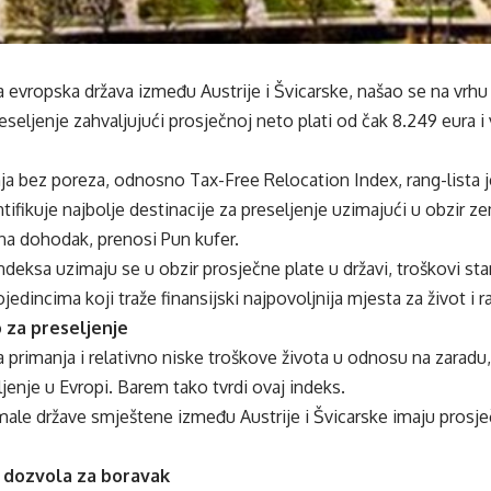
 evropska država između Austrije i Švicarske, našao se na vrhu li
reseljenje zahvaljujući prosječnoj neto plati od čak 8.249 eura
ja bez poreza, odnosno Tax-Free Relocation Index, rang-lista 
ntifikuje najbolje destinacije za preseljenje uzimajući u obzir z
a dohodak, prenosi Pun kufer.
indeksa uzimaju se u obzir prosječne plate u državi, troškovi st
edincima koji traže finansijski najpovoljnija mjesta za život i r
 za preseljenje
a primanja i relativno niske troškove života u odnosu na zaradu,
jenje u Evropi. Barem tako tvrdi ovaj indeks.
male države smještene između Austrije i Švicarske imaju prosj
 dozvola za boravak