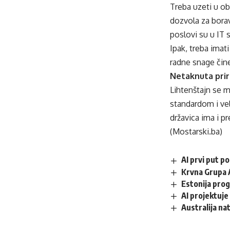
Treba uzeti u ob
dozvola za borav
poslovi su u IT s
Ipak, treba imat
radne snage čine 
Netaknuta pri
Lihtenštajn se 
standardom i ve
državica ima i pr
(Mostarski.ba)
AI prvi put p
Krvna Grupa 
Estonija prog
AI projektuj
Australija na