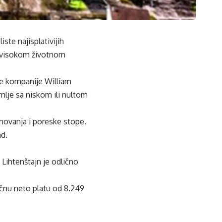
ste najisplativijih
 i visokom životnom
je kompanije William
emlje sa niskom ili nultom
anovanja i poreske stope.
ad.
 Lihtenštajn je odlično
ečnu neto platu od 8.249