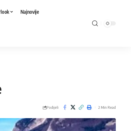
look
Najnovije
e
Podijeli
2 Min Read