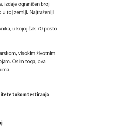
a, izdaje ograničen broj
u toj zemlji. Najtraženiji
vnika, u kojoj čak 70 posto
arskom, visokim životnim
pojam. Osim toga, ova
lpima.
ntitete tokom testiranja
aj