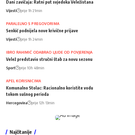
Dani zavičaja: Ratni put svjedoka Veležistana
Vijesti
prije 1h 21min
PARALELNO S PREGOVORIMA
Senkić podnijela nove krivične prijave
Vijesti
prije 1h 24min
IBRO RAHIMIĆ ODABRAO LJUDE OD POVJERENJA
Velež predstavio stručni štab za novu sezonu
Sport
prije 10h 48min
APEL KORISNICIMA
Komunalno Stolac: Racionalno koristite vodu
tokom sušnog perioda
Hercegovina
prije 12h 13min
Najčitanije