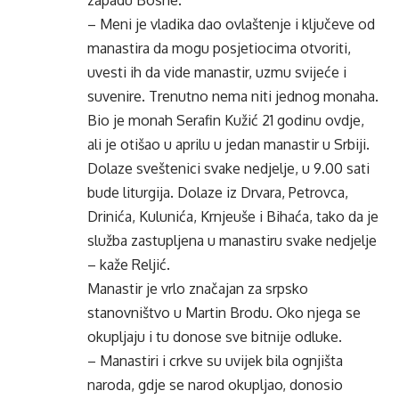
zapadu Bosne.
– Meni je vladika dao ovlaštenje i ključeve od
manastira da mogu posjetiocima otvoriti,
uvesti ih da vide manastir, uzmu svijeće i
suvenire. Trenutno nema niti jednog monaha.
Bio je monah Serafin Kužić 21 godinu ovdje,
ali je otišao u aprilu u jedan manastir u Srbiji.
Dolaze sveštenici svake nedjelje, u 9.00 sati
bude liturgija. Dolaze iz Drvara, Petrovca,
Drinića, Kulunića, Krnjeuše i Bihaća, tako da je
služba zastupljena u manastiru svake nedjelje
– kaže Reljić.
Manastir je vrlo značajan za srpsko
stanovništvo u Martin Brodu. Oko njega se
okupljaju i tu donose sve bitnije odluke.
– Manastiri i crkve su uvijek bila ognjišta
naroda, gdje se narod okupljao, donosio