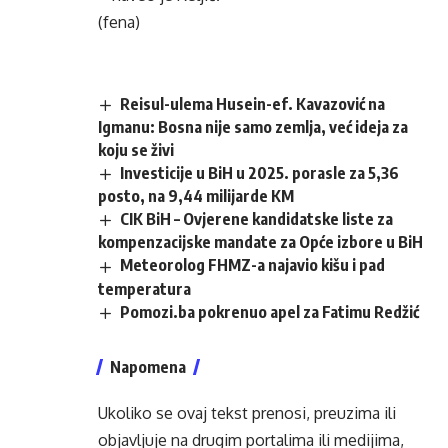
(fena)
Reisul-ulema Husein-ef. Kavazović na
Igmanu: Bosna nije samo zemlja, već ideja za
koju se živi
Investicije u BiH u 2025. porasle za 5,36
posto, na 9,44 milijarde KM
CIK BiH – Ovjerene kandidatske liste za
kompenzacijske mandate za Opće izbore u BiH
Meteorolog FHMZ-a najavio kišu i pad
temperatura
Pomozi.ba pokrenuo apel za Fatimu Redžić
Napomena
Ukoliko se ovaj tekst prenosi, preuzima ili
objavljuje na drugim portalima ili medijima,