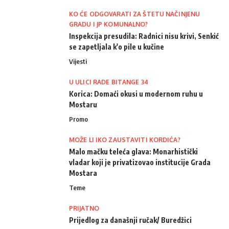
KO ĆE ODGOVARATI ZA ŠTETU NAČINJENU
GRADU I JP KOMUNALNO?
Inspekcija presudila: Radnici nisu krivi, Senkić
se zapetljala k'o pile u kučine
Vijesti
U ULICI RADE BITANGE 34
Korica: Domaći okusi u modernom ruhu u
Mostaru
Promo
MOŽE LI IKO ZAUSTAVITI KORDIĆA?
Malo mačku teleća glava: Monarhistički
vladar koji je privatizovao institucije Grada
Mostara
Teme
PRIJATNO
Prijedlog za današnji ručak/ Buredžici