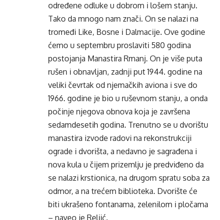
određene odluke u dobrom i lošem stanju.
Tako da mnogo nam znači. On se nalazi na
tromeđi Like, Bosne i Dalmacije. Ove godine
ćemo u septembru proslaviti 580 godina
postojanja Manastira Rmanj. On je više puta
rušen i obnavljan, zadnji put 1944. godine na
veliki čevrtak od njemačkih aviona i sve do
1966. godine je bio u ruševnom stanju, a onda
počinje njegova obnova koja je završena
sedamdesetih godina. Trenutno se u dvorištu
manastira izvode radovi na rekonstrukciji
ograde i dvorišta, a nedavno je sagrađena i
nova kula u čijem prizemlju je predviđeno da
se nalazi krstionica, na drugom spratu soba za
odmor, a na trećem biblioteka. Dvorište će
biti ukrašeno fontanama, zelenilom i pločama
– naveo je Reljić.