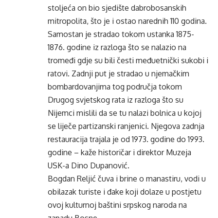
stoljeća on bio sjedište dabrobosanskih
mitropolita, što je i ostao narednih 110 godina.
Samostan je stradao tokom ustanka 1875-
1876. godine iz razloga što se nalazio na
tromeđi gdje su bili česti međuetnički sukobi i
ratovi. Zadnji put je stradao u njemačkim
bombardovanjima tog područja tokom
Drugog svjetskog rata iz razloga što su
Nijemci mislili da se tu nalazi bolnica u kojoj
se liječe partizanski ranjenici. Njegova zadnja
restauracija trajala je od 1973. godine do 1993.
godine – kaže historičar i direktor Muzeja
USK-a Dino Dupanović.
Bogdan Reljić čuva i brine o manastiru, vodi u
obilazak turiste i đake koji dolaze u postjetu
ovoj kulturnoj baštini srpskog naroda na