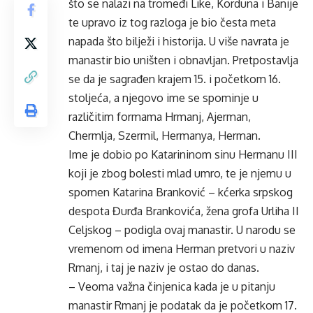
što se nalazi na tromeđi Like, Korduna i Banije
te upravo iz tog razloga je bio česta meta
napada što bilježi i historija. U više navrata je
manastir bio uništen i obnavljan. Pretpostavlja
se da je sagrađen krajem 15. i početkom 16.
stoljeća, a njegovo ime se spominje u
različitim formama Hrmanj, Ajerman,
Chermlja, Szermil, Hermanya, Herman.
Ime je dobio po Katarininom sinu Hermanu III
koji je zbog bolesti mlad umro, te je njemu u
spomen Katarina Branković – kćerka srpskog
despota Đurđa Brankovića, žena grofa Urliha II
Celjskog – podigla ovaj manastir. U narodu se
vremenom od imena Herman pretvori u naziv
Rmanj, i taj je naziv je ostao do danas.
– Veoma važna činjenica kada je u pitanju
manastir Rmanj je podatak da je početkom 17.