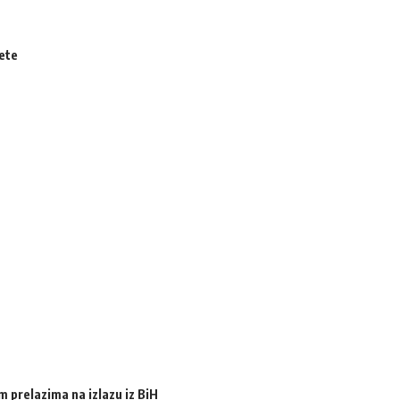
čete
m prelazima na izlazu iz BiH