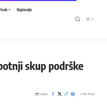
look
Najnovije
botnji skup podrške
Podijeli
2 Min Read