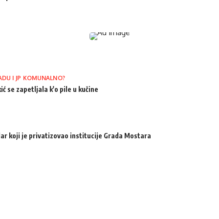
ADU I JP KOMUNALNO?
ić se zapetljala k'o pile u kučine
ar koji je privatizovao institucije Grada Mostara