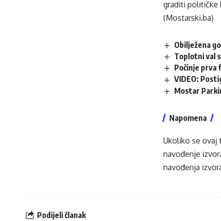
graditi političke 
(Mostarski.ba)
Obilježena go
Toplotni val 
Počinje prva
VIDEO: Posti
Mostar Parki
Napomena
Ukoliko se ovaj 
navođenje izvora
navođenja izvora
Podijeli članak