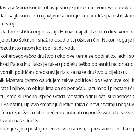
ostara Mario Kordić obavijestio je jutros na svom Facebook pr
dati saglasnost za najavljeni subotnji skup podrše palestinsk
u stoji:
pada teroristička organizacija Hamas napala Izrael i u krvavom p
ijet je ostao šokiran i snažno osudio taj užasan čin. Nakon toga 
rezultiralo ratom koji se i sada vodi.
ohercegovačko društvo i oko ove teme se podijelilo. Jedni su 
žali Palestinu. Iako je takvu podjelu teško objasniti racionalno,
rnih političara predstavlja rizik za naše društvo u cijelosti.
k Mostara čvrsto osuđujem takve politike i pozivam sve koji i
 rata i njihovim obiteljima da se ponašaju razumno i prestanu šir
, smo službeno ispred Grada Mostara odbili dati suglasnost za
u i Palestini, upravo smatrajući kako takvi činovi stvaraju neg
 ćemo zadržati i dalje, nećemo poticati ni podržavati bilo kak
izirati naše društvo.
uosjećajni i poštujmo žrtve svih ratova, a prestanimo na bazi j