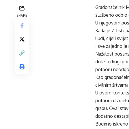
Gradonačelnik M
službeno odbio 
SHARE
U njegovom post
Kada je 7. listo
ljudi, cijeli sv
i sve zajedno je 
Nažalost bosansk
dok su drugi podr
potporu neodgovo
Kao gradonačelni
civilnim žrtvama
U ovom kontekstu
potpora i Izrael
gradu. Ovaj stav
dodatno destabil
Budimo iskreno s