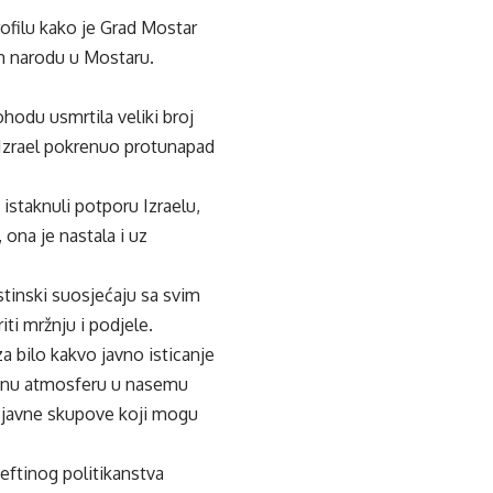
ofilu kako je Grad Mostar
om narodu u Mostaru.
ohodu usmrtila veliki broj
je Izrael pokrenuo protunapad
istaknuli potporu Izraelu,
 ona je nastala i uz
stinski suosjećaju sa svim
iti mržnju i podjele.
 bilo kakvo javno isticanje
ativnu atmosferu u nasemu
ve javne skupove koji mogu
eftinog politikanstva