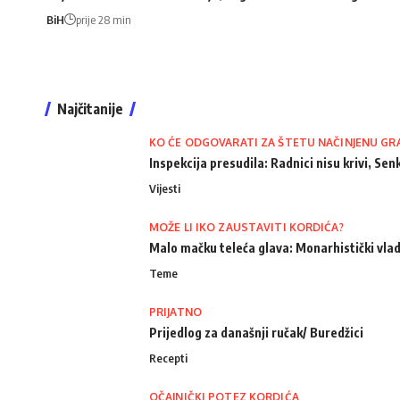
BiH
prije 28 min
Najčitanije
KO ĆE ODGOVARATI ZA ŠTETU NAČINJENU GR
Inspekcija presudila: Radnici nisu krivi, Senk
Vijesti
MOŽE LI IKO ZAUSTAVITI KORDIĆA?
Malo mačku teleća glava: Monarhistički vlad
Teme
PRIJATNO
Prijedlog za današnji ručak/ Buredžici
Recepti
OČAJNIČKI POTEZ KORDIĆA