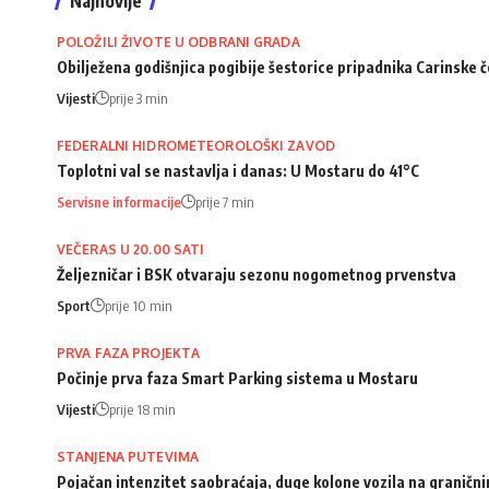
Najnovije
POLOŽILI ŽIVOTE U ODBRANI GRADA
Obilježena godišnjica pogibije šestorice pripadnika Carinske 
Vijesti
prije 3 min
FEDERALNI HIDROMETEOROLOŠKI ZAVOD
Toplotni val se nastavlja i danas: U Mostaru do 41°C
Servisne informacije
prije 7 min
VEČERAS U 20.00 SATI
Željezničar i BSK otvaraju sezonu nogometnog prvenstva
Sport
prije 10 min
PRVA FAZA PROJEKTA
Počinje prva faza Smart Parking sistema u Mostaru
Vijesti
prije 18 min
STANJENA PUTEVIMA
Pojačan intenzitet saobraćaja, duge kolone vozila na granični