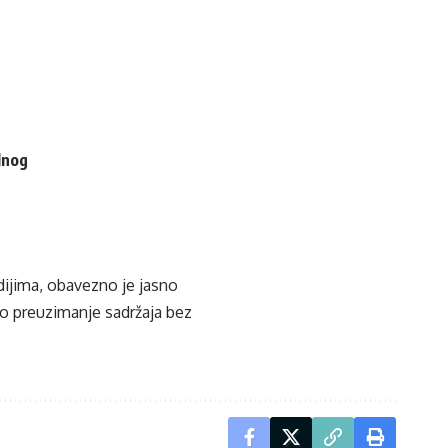
lnog
edijima, obavezno je jasno
ko preuzimanje sadržaja bez