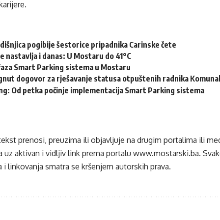
karijere.
dišnjica pogibije šestorice pripadnika Carinske čete
se nastavlja i danas: U Mostaru do 41°C
 faza Smart Parking sistema u Mostaru
gnut dogovor za rješavanje statusa otpuštenih radnika Komuna
ng: Od petka počinje implementacija Smart Parking sistema
tekst prenosi, preuzima ili objavljuje na drugim portalima ili m
 uz aktivan i vidljiv link prema portalu
www.mostarski.ba
. Sva
 i linkovanja smatra se kršenjem autorskih prava.