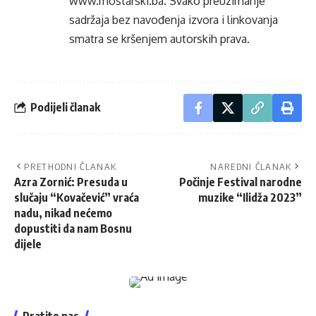
www.mostarski.ba
. Svako preuzimanje
sadržaja bez navođenja izvora i linkovanja
smatra se kršenjem autorskih prava.
Podijeli članak
PRETHODNI ČLANAK
NAREDNI ČLANAK
Azra Zornić: Presuda u
Počinje Festival narodne
slučaju “Kovačević” vraća
muzike “Ilidža 2023”
nadu, nikad nećemo
dopustiti da nam Bosnu
dijele
Pratite nas