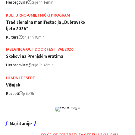
Hercegovina
prije 1h 14min
KULTURNO-UMJETNIČKI PROGRAM
Tradicionalna manifestacija „Dubravsko
ljeto 2026“
Kultura
prije 1h 18min
JABLANICA OUTDOOR FESTIVAL 2026.
Skokovi na Prenjskim vratima
Hercegovina
prije 1h 45min
HLADNI DESERT
Višnjab
Recepti
prije 3h
Najčitanije
KO ĆE ODGOVARATI ZA ŠTETU NAČINJENU