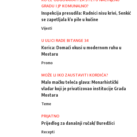
GRADU I JP KOMUNALNO?
Inspekcija presudila: Radnici nisu krivi, Senkić
se zapetljala k'o pile u kučine
Vijesti
U ULICI RADE BITANGE 34
Korica: Domaći okusi u modernom ruhu u
Mostaru
Promo
MOŽE LI IKO ZAUSTAVITI KORDIĆA?
Malo mačku teleća glava: Monarhistički
vladar koji je privatizovao institucije Grada
Mostara
Teme
PRIJATNO
Prijedlog za današnji ručak/ Buredžici
Recepti