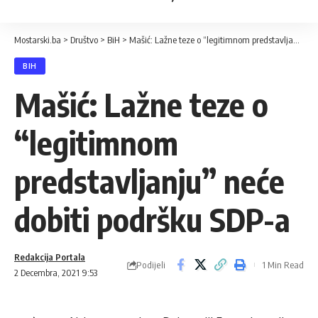
Mostarski.ba
>
Društvo
>
BiH
>
Mašić: Lažne teze o “legitimnom predstavljanju” neće dobiti podršku SDP-a
BIH
Mašić: Lažne teze o
“legitimnom
predstavljanju” neće
dobiti podršku SDP-a
Redakcija Portala
Podijeli
1 Min Read
2 Decembra, 2021 9:53