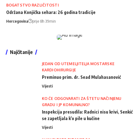
BOGATSTVO RAZLIČITOSTI
Održana Konjička sehara: 26 godina tradicije
Hercegovina
prije 8h 39min
Najčitanije
JEDAN OD UTEMELJITELJA MOSTARSKE
KARDIOHIRURGIJE
Preminuo prim. dr. Sead Mulahasanović
Vijesti
KO ĆE ODGOVARATI ZA ŠTETU NAČINJENU
GRADU I JP KOMUNALNO?
Inspekcija presudila: Radnici nisu krivi, Senkić
se zapetljala k'o pile u kučine
Vijesti