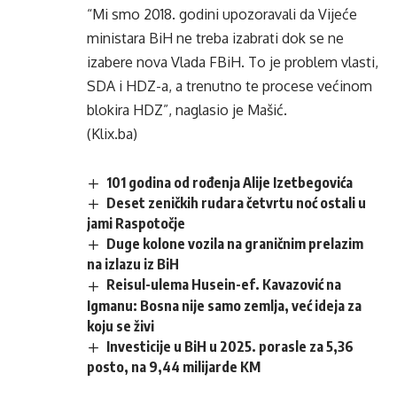
“Mi smo 2018. godini upozoravali da Vijeće
ministara BiH ne treba izabrati dok se ne
izabere nova Vlada FBiH. To je problem vlasti,
SDA i HDZ-a, a trenutno te procese većinom
blokira HDZ”, naglasio je Mašić.
(Klix.ba)
101 godina od rođenja Alije Izetbegovića
Deset zeničkih rudara četvrtu noć ostali u
jami Raspotočje
Duge kolone vozila na graničnim prelazim
na izlazu iz BiH
Reisul-ulema Husein-ef. Kavazović na
Igmanu: Bosna nije samo zemlja, već ideja za
koju se živi
Investicije u BiH u 2025. porasle za 5,36
posto, na 9,44 milijarde KM