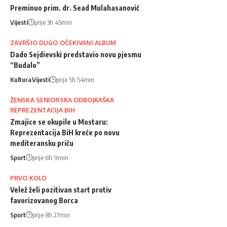
Preminuo prim. dr. Sead Mulahasanović
Vijesti
prije 3h 45min
ZAVRŠIO DUGO OČEKIVANI ALBUM
Dado Sejdievski predstavio novu pjesmu
“Budalo”
Kultura
Vijesti
prije 5h 54min
ŽENSKA SENIORSKA ODBOJKAŠKA
REPREZENTACIJA BIH
Zmajice se okupile u Mostaru:
Reprezentacija BiH kreće po novu
mediteransku priču
Sport
prije 6h 9min
PRVO KOLO
Velež želi pozitivan start protiv
favorizovanog Borca
Sport
prije 8h 27min