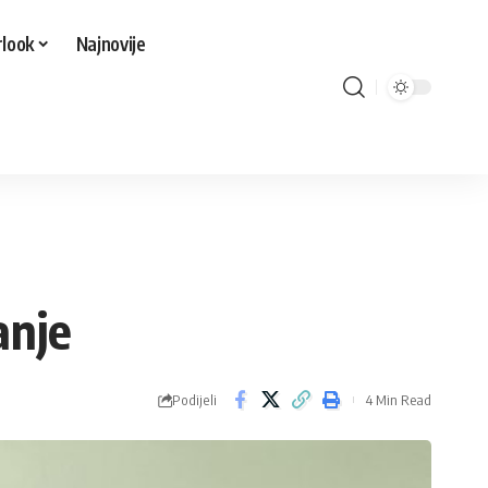
look
Najnovije
anje
Podijeli
4 Min Read