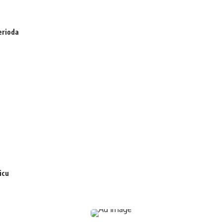
erioda
icu