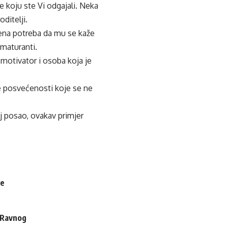
e koju ste Vi odgajali. Neka
oditelji.
rena potreba da mu se kaže
 maturanti.
 motivator i osoba koja je
e posvećenosti koje se ne
oj posao, ovakav primjer
je
i Ravnog