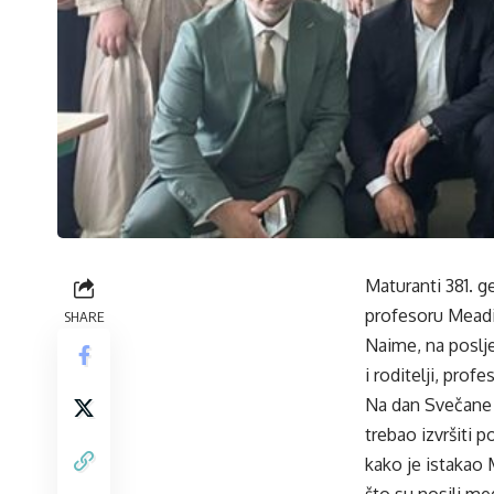
Maturanti 381. g
profesoru Meadin
SHARE
Naime, na poslje
i roditelji, pro
Na dan Svečane 
trebao izvršiti 
kako je istakao
što su nosili med