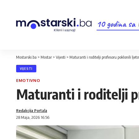
10 godina sa
Mostarski.ba
>
Mostar
>
Vijesti
>
Maturanti i roditelji profesoru poklonili ljet
VIJESTI
EMOTIVNO
Maturanti i roditelji 
Redakcija Portala
28 Maja, 2026 16:56