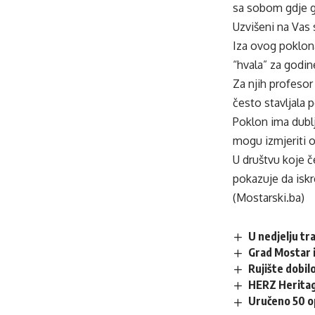
sa sobom gdje go
Uzvišeni na Vas s
Iza ovog poklona
“hvala” za godine
Za njih profesor
često stavljala p
Poklon ima dubl
mogu izmjeriti 
U društvu koje č
pokazuje da iskre
(Mostarski.ba)
U nedjelju tr
Grad Mostar i
Rujište dobilo
HERZ Heritag
Uručeno 50 op