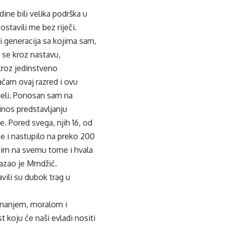
dine bili velika podrška u
ostavili me bez riječi.
 i generacija sa kojima sam,
 se kroz nastavu,
kroz jedinstveno
ćam ovaj razred i ovu
pjeli. Ponosan sam na
rinos predstavljanju
 Pored svega, njih 16, od
e i nastupilo na preko 200
a im na svemu tome i hvala
kazao je Mrndžić.
avili su dubok trag u
e znanjem, moralom i
t koju će naši evladi nositi