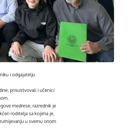
iku i odgajatelju
ne, prisustvovali i učenici
onom.
egove medrese, razrednik je
ćeri roditelja sa kojima je,
razumijevanju u svemu onom