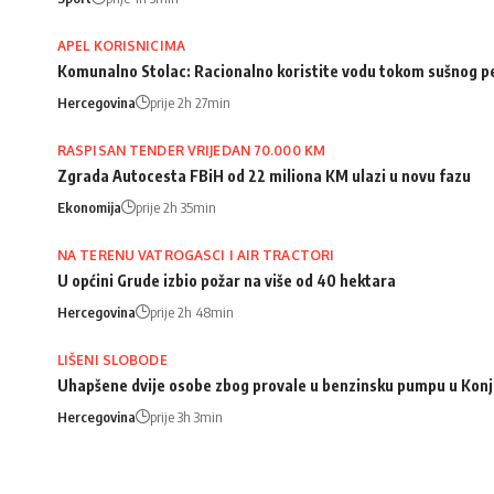
APEL KORISNICIMA
Komunalno Stolac: Racionalno koristite vodu tokom sušnog p
Hercegovina
prije 2h 27min
RASPISAN TENDER VRIJEDAN 70.000 KM
Zgrada Autocesta FBiH od 22 miliona KM ulazi u novu fazu
Ekonomija
prije 2h 35min
NA TERENU VATROGASCI I AIR TRACTORI
U općini Grude izbio požar na više od 40 hektara
Hercegovina
prije 2h 48min
LIŠENI SLOBODE
Uhapšene dvije osobe zbog provale u benzinsku pumpu u Konj
Hercegovina
prije 3h 3min