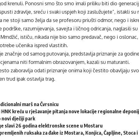
d krenuli. Ponosni smo što smo imali priliku biti dio generacij
pusti zdravlje, sreću i svaki uspjeh koji zaslužujete”, istakli su r
 ne stoji samo želja da se profesoru priušti odmor, nego i isk
 podrške, razumijevanja, savejta i ličnog odricanja, naglasili su
 Mrndžić, ističu, nikada nije bio samo predavač, nego i oslonac,
otrebe učenika ispred vlastitih.
je značnje od samog putovanja, predstavlja priznanje za godin
ocjenama niti formalnim obrazovanjem, kazali su maturanti.
esto zaboravlja odati priznanje onima koji čestito obavljaju sv
n trud ipak ostavlja trag.
adicionalni marš na Čvrsnicu
 HNK kreću u rješavanje pitanja nove lokacije regionalne deponi
 novi dječiji park
e slavi 26 godina elektronske scene u Mostaru
remljenih ruksaka za đake iz Mostara, Konjica, Čapljine, Stoca 