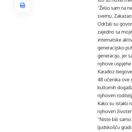
“Želio sam na nek
svemu. Zakazao sa
Održali su govor 
zajedno sa moji
internatske akti
generacijsko pu
generaciju, jer 
njihove uspjehe 
Karađoz-begove 
48 učenika ove g
kulturnih događa
njihovim roditelj
Kako su istakli r
njihovim životim
“Niste bili samo
ljudskošću gradi 