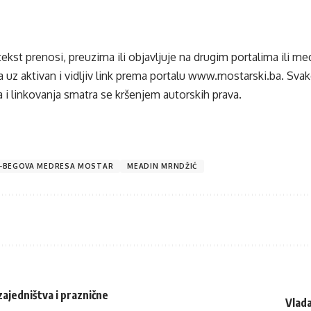
tekst prenosi, preuzima ili objavljuje na drugim portalima ili m
 uz aktivan i vidljiv link prema portalu
www.mostarski.ba
. Sva
 i linkovanja smatra se kršenjem autorskih prava.
-BEGOVA MEDRESA MOSTAR
MEADIN MRNDŽIĆ
ajedništva i praznične
Vlada