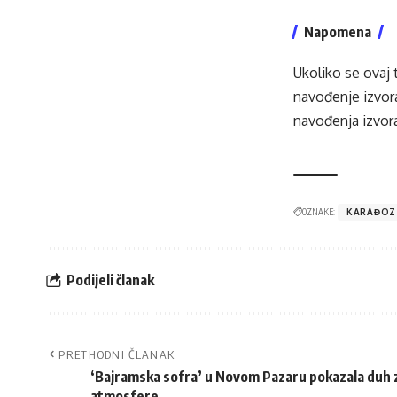
Napomena
Ukoliko se ovaj 
navođenje izvora
navođenja izvora
OZNAKE:
KARAĐOZ
Podijeli članak
PRETHODNI ČLANAK
‘Bajramska sofra’ u Novom Pazaru pokazala duh z
atmosfere