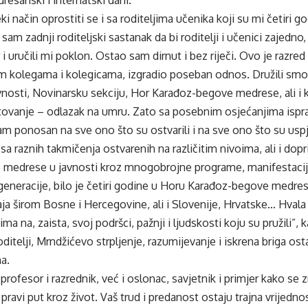
i način oprostiti se i sa roditeljima učenika koji su mi četiri go
m zadnji roditeljski sastanak da bi roditelji i učenici zajedno, 
i uručili mi poklon. Ostao sam dirnut i bez riječi. Ovo je razred
m kolegama i kolegicama, izgradio poseban odnos. Družili smo
vnosti, Novinarsku sekciju, Hor Karađoz-begove medrese, ali i 
tovanje – odlazak na umru. Zato sa posebnim osjećanjima ispra
sam ponosan na sve ono što su ostvarili i na sve ono što su us
sa raznih takmičenja ostvarenih na različitim nivoima, ali i dop
medrese u javnosti kroz mnogobrojne programe, manifestacije.
eneracije, bilo je četiri godine u Horu Karađoz-begove medres
ja širom Bosne i Hercegovine, ali i Slovenije, Hrvatske… Hval
ima na, zaista, svoj podršci, pažnji i ljudskosti koju su pružili”, 
oditelji, Mrndžićevo strpljenje, razumijevanje i iskrena briga ost
a.
 profesor i razrednik, već i oslonac, savjetnik i primjer kako s
pravi put kroz život. Vaš trud i predanost ostaju trajna vrijednos