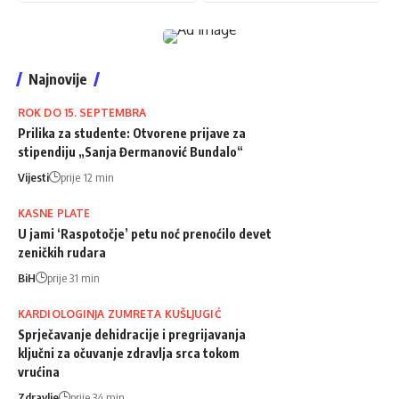
Najnovije
ROK DO 15. SEPTEMBRA
Prilika za studente: Otvorene prijave za
stipendiju „Sanja Đermanović Bundalo“
Vijesti
prije 12 min
KASNE PLATE
U jami ‘Raspotočje’ petu noć prenoćilo devet
zeničkih rudara
BiH
prije 31 min
KARDIOLOGINJA ZUMRETA KUŠLJUGIĆ
Sprječavanje dehidracije i pregrijavanja
ključni za očuvanje zdravlja srca tokom
vrućina
Zdravlje
prije 34 min