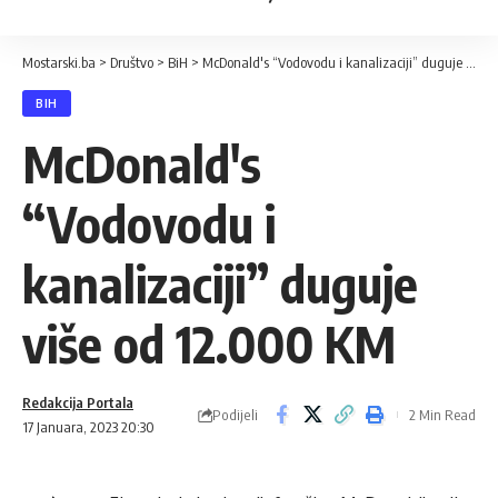
Mostarski.ba
>
Društvo
>
BiH
>
McDonald's “Vodovodu i kanalizaciji” duguje više od 12.000 KM
BIH
McDonald's
“Vodovodu i
kanalizaciji” duguje
više od 12.000 KM
Redakcija Portala
Podijeli
2 Min Read
17 Januara, 2023 20:30