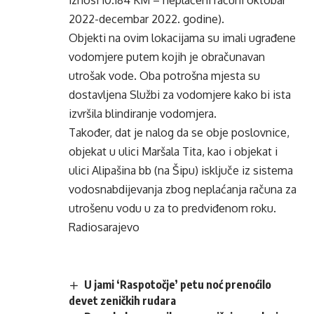
iznosi 10.184 KM – neplaćeni računi oktobar
2022-decembar 2022. godine).
Objekti na ovim lokacijama su imali ugrađene
vodomjere putem kojih je obračunavan
utrošak vode. Oba potrošna mjesta su
dostavljena Službi za vodomjere kako bi ista
izvršila blindiranje vodomjera.
Također, dat je nalog da se obje poslovnice,
objekat u ulici Maršala Tita, kao i objekat i
ulici Alipašina bb (na Šipu) isključe iz sistema
vodosnabdijevanja zbog neplaćanja računa za
utrošenu vodu u za to predviđenom roku.
Radiosarajevo
U jami ‘Raspotočje’ petu noć prenoćilo
devet zeničkih rudara