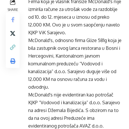
Firma koja je vlasnik franšize McDonald's nije
izmirila račune za utrošak vode za razdoblje
SHARE
od 10. do 12. mjeseca u iznosu od preko
12.000 KM. Ovo je u svom saopćenju navelo
KJKP ViK Sarajevo.
McDonald's, odnosno firma Glize 581g koja je
bila zastupnik ovog lanca restorana u Bosni i
Hercegovini, Kantonalnom javnom
komunalnom preduzeću “Vodovod i
kanalizacija” d.o.o. Sarajevo duguje više od
12.000 KM na osnovu računa za vodu i
odvodnju.
McDonald's nije evidentiran kao potrošač
KJKP “Vodovod i kanalizacija” d.o.o. Sarajevo
na adresi Džemala Bijedića. S obzirom na to
da na ovoj adresi Preduzeće ima
evidentiranog potrošača AVAZ d.o.o.