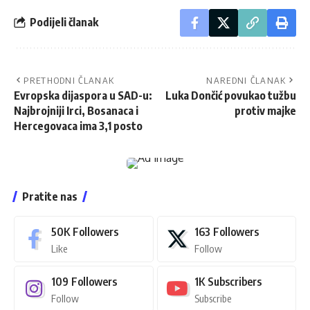
Podijeli članak
PRETHODNI ČLANAK
NAREDNI ČLANAK
Evropska dijaspora u SAD-u:
Luka Dončić povukao tužbu
Najbrojniji Irci, Bosanaca i
protiv majke
Hercegovaca ima 3,1 posto
Pratite nas
50K
Followers
163
Followers
Like
Follow
109
Followers
1K
Subscribers
Follow
Subscribe