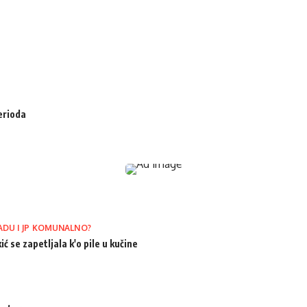
erioda
ADU I JP KOMUNALNO?
ić se zapetljala k'o pile u kučine