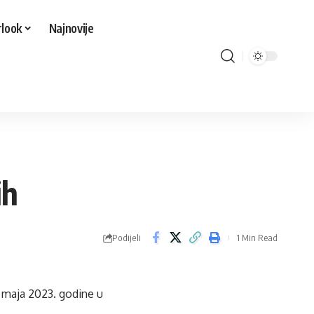
look
Najnovije
ih
Podijeli
1 Min Read
. maja 2023. godine u