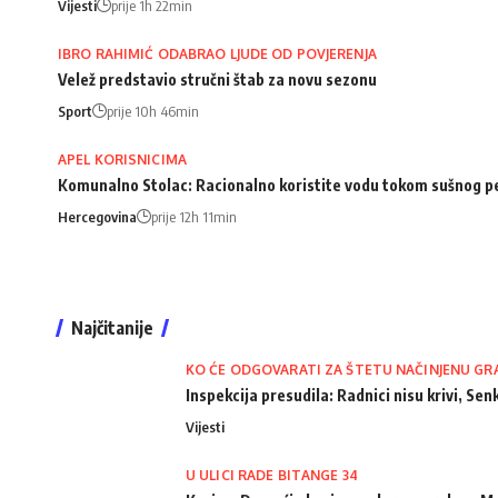
Vijesti
prije 1h 22min
IBRO RAHIMIĆ ODABRAO LJUDE OD POVJERENJA
Velež predstavio stručni štab za novu sezonu
Sport
prije 10h 46min
APEL KORISNICIMA
Komunalno Stolac: Racionalno koristite vodu tokom sušnog p
Hercegovina
prije 12h 11min
Najčitanije
KO ĆE ODGOVARATI ZA ŠTETU NAČINJENU GR
Inspekcija presudila: Radnici nisu krivi, Senk
Vijesti
U ULICI RADE BITANGE 34