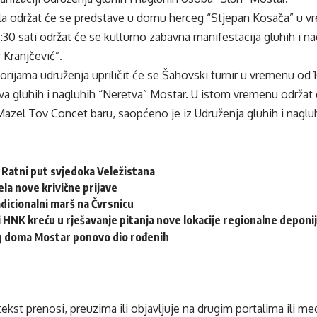
la održat će se predstave u domu herceg “Stjepan Kosača” u vr
:30 sati održat će se kulturno zabavna manifestacija gluhih i n
r Kranjčević”.
orijama udruženja upriličit će se Šahovski turnir u vremenu od 10
a gluhih i nagluhih “Neretva” Mostar. U istom vremenu održat ć
Mazel Tov Concet baru, saopćeno je iz Udruženja gluhih i naglu
: Ratni put svjedoka Veležistana
ela nove krivične prijave
adicionalni marš na Čvrsnicu
 HNK kreću u rješavanje pitanja nove lokacije regionalne deponi
eg doma Mostar ponovo dio rođenih
tekst prenosi, preuzima ili objavljuje na drugim portalima ili m