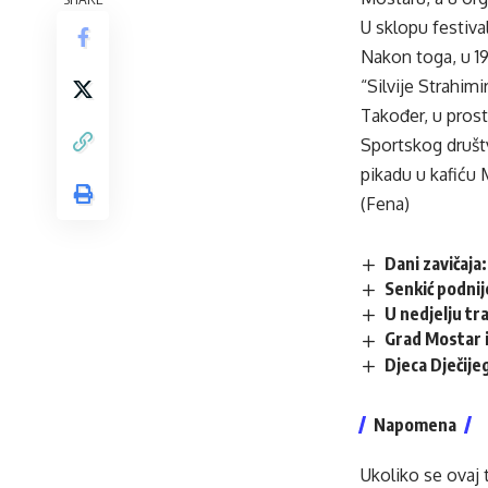
U sklopu festiva
Nakon toga, u 19
“Silvije Strahimi
Također, u prost
Sportskog društv
pikadu u kafiću 
(Fena)
Dani zavičaja
Senkić podnij
U nedjelju tr
Grad Mostar i
Djeca Dječij
Napomena
Ukoliko se ovaj 