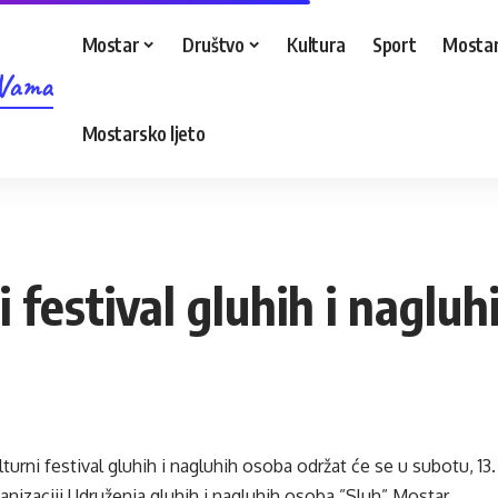
Mostar
Društvo
Kultura
Sport
Mostar
 Vama
Mostarsko ljeto
festival gluhih i nagluh
urni festival gluhih i nagluhih osoba održat će se u subotu, 13
anizaciji Udruženja gluhih i nagluhih osoba ”Sluh” Mostar.