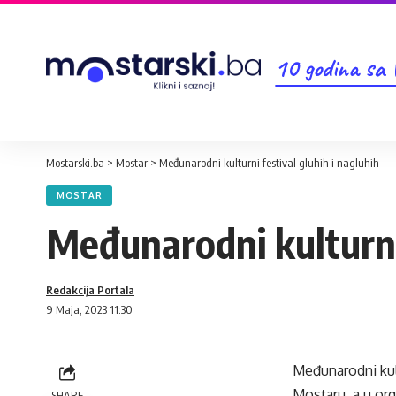
10 godina sa
Mostarski.ba
>
Mostar
>
Međunarodni kulturni festival gluhih i nagluhih
MOSTAR
Međunarodni kulturni 
Redakcija Portala
9 Maja, 2023 11:30
Međunarodni kult
Mostaru, a u org
SHARE