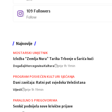
109
Followers
Follow
Najnovije
MOSTARSKI UMJETNIK
Izložba “Zemlja Nura” Tarika Trbonje u Šarića kući
Događaji
Hercegovina
Kultura
prije 1h 11min
PROGRAM POSVEĆEN KULTURI SJEĆANJA
Dani zavičaja: Ratni put svjedoka Veležistana
Vijesti
prije 1h 19min
PARALELNO S PREGOVORIMA
Senkić podnijela nove krivične prijave