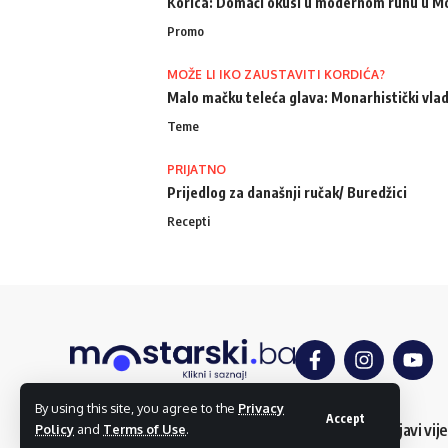
Korica: Domaći okusi u modernom ruhu u M
Promo
MOŽE LI IKO ZAUSTAVITI KORDIĆA?
Malo mačku teleća glava: Monarhistički vlad
Teme
PRIJATNO
Prijedlog za današnji ručak/ Buredžici
Recepti
By using this site, you agree to the
Privacy
Accept
O nama
Impressum
Uslovi korištenja
Kontakt
Dojavi vije
Policy
and
Terms of Use
.