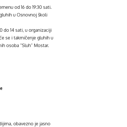
emenu od 16 do 19:30 sati.
agluhih u Osnovnoj školi
 do 14 sati, u organizaciji
e se i takmičenje gluhih u
hih osoba ”Sluh” Mostar.
je
edijima, obavezno je jasno