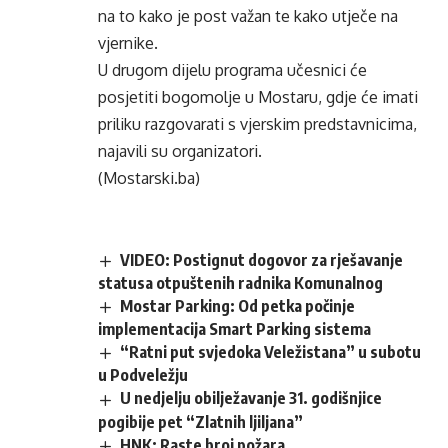
na to kako je post važan te kako utječe na
vjernike.
U drugom dijelu programa učesnici će
posjetiti bogomolje u Mostaru, gdje će imati
priliku razgovarati s vjerskim predstavnicima,
najavili su organizatori.
(Mostarski.ba)
VIDEO: Postignut dogovor za rješavanje
statusa otpuštenih radnika Komunalnog
Mostar Parking: Od petka počinje
implementacija Smart Parking sistema
“Ratni put svjedoka Veležistana” u subotu
u Podveležju
U nedjelju obilježavanje 31. godišnjice
pogibije pet “Zlatnih ljiljana”
HNK: Raste broj požara