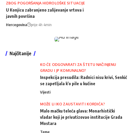
ZBOG POGORŠANJA HIDROLOŠKE SITUACIJE
U Konjicu zabranjeno zalijevanje vrtova i
javnih površina
Hercegovina
prije 4h 4min
Najčitanije
KO ĆE ODGOVARATI ZA ŠTETU NAČINJENU
GRADU I JP KOMUNALNO?
Inspekcija presudila: Radnici nisu krivi, Senkić
se zapetljala k'o pile u kučine
Vijesti
MOŽE LI IKO ZAUSTAVITI KORDIĆA?
Malo mačku teleća glava: Monarhistički
vladar koji je privatizovao institucije Grada
Mostara
Teme