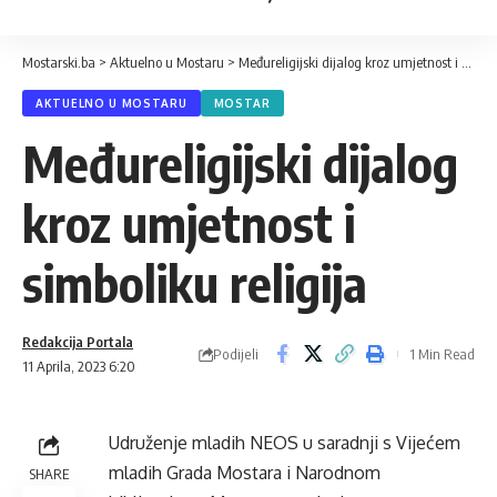
Mostarski.ba
>
Aktuelno u Mostaru
>
Međureligijski dijalog kroz umjetnost i simboliku religija
AKTUELNO U MOSTARU
MOSTAR
Međureligijski dijalog
kroz umjetnost i
simboliku religija
Redakcija Portala
Podijeli
1 Min Read
11 Aprila, 2023 6:20
Udruženje mladih NEOS u saradnji s Vijećem
mladih Grada Mostara i Narodnom
SHARE