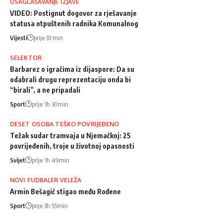
USAGLAŠAVANJE IZJAVE
VIDEO: Postignut dogovor za rješavanje
statusa otpuštenih radnika Komunalnog
Vijesti
prije 33 min
SELEKTOR
Barbarez o igračima iz dijaspore: Da su
odabrali drugu reprezentaciju onda bi
“birali”, a ne pripadali
Sport
prije 1h 30min
DESET OSOBA TEŠKO POVRIJEĐENO
Težak sudar tramvaja u Njemačkoj: 25
povrijeđenih, troje u životnoj opasnosti
Svijet
prije 1h 49min
NOVI FUDBALER VELEŽA
Armin Bešagić stigao među Rođene
Sport
prije 3h 55min