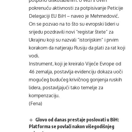
potpuno diskutabilnim. U vezi s ovim
pokrenuću aktivnosti za potpisivanje Peticije
Delegaciji EU BiH – naveo je Mehmedović.
On se pozvao na to što su evropski lideri u
srijedu pozdravili novi “registar štete” za
Ukrajinu koji su nazvali “istorijskim” i prvim
korakom da natjeraju Rusiju da plati za rat koji
vodi.
Instrument, koji je kreiralo Vijeće Evrope od
46 zemalja, postavlja evidenciju dokaza uoči
mogućeg budućeg krivičnog gonjenja ruskih
lidera, postavljajući tako temelje za
kompenzaciju.
(Fena)
Glovo od danas prestaje poslovati u BiH:
Platforma se povlači nakon višegodišnjeg