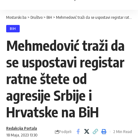
Mostarski.ba
>
Društvo
>
BiH
>
Mehmedović traži da se uspostavi registar ratne štete od agresije Srbije i Hrvatske na BiH
BIH
Mehmedović traži da
se uspostavi registar
ratne štete od
agresije Srbije i
Hrvatske na BiH
Redakcija Portala
Podijeli
2 Min Read
18 Maja, 2023 13:30