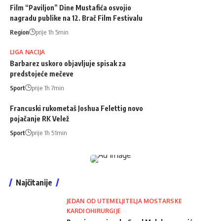
Film “Paviljon” Dine Mustafića osvojio
nagradu publike na 12. Brač Film Festivalu
Region
prije 1h 5min
LIGA NACIJA
Barbarez uskoro objavljuje spisak za
predstojeće mečeve
Sport
prije 1h 7min
Francuski rukometaš Joshua Felettig novo
pojačanje RK Velež
Sport
prije 1h 51min
Najčitanije
JEDAN OD UTEMELJITELJA MOSTARSKE
KARDIOHIRURGIJE