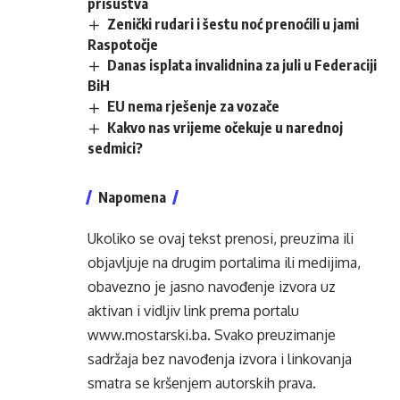
prisustva
Zenički rudari i šestu noć prenoćili u jami
Raspotočje
Danas isplata invalidnina za juli u Federaciji
BiH
EU nema rješenje za vozače
Kakvo nas vrijeme očekuje u narednoj
sedmici?
Napomena
Ukoliko se ovaj tekst prenosi, preuzima ili
objavljuje na drugim portalima ili medijima,
obavezno je jasno navođenje izvora uz
aktivan i vidljiv link prema portalu
www.mostarski.ba
. Svako preuzimanje
sadržaja bez navođenja izvora i linkovanja
smatra se kršenjem autorskih prava.