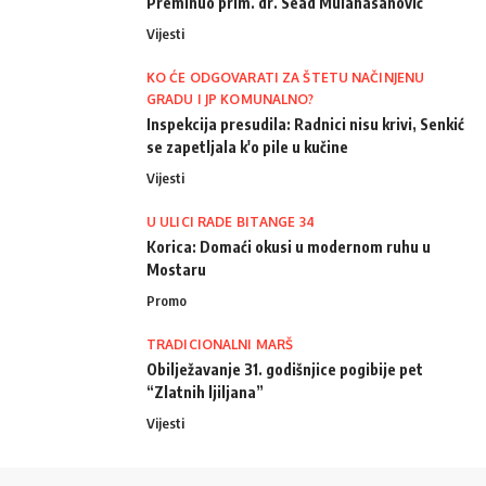
Preminuo prim. dr. Sead Mulahasanović
Vijesti
KO ĆE ODGOVARATI ZA ŠTETU NAČINJENU
GRADU I JP KOMUNALNO?
Inspekcija presudila: Radnici nisu krivi, Senkić
se zapetljala k'o pile u kučine
Vijesti
U ULICI RADE BITANGE 34
Korica: Domaći okusi u modernom ruhu u
Mostaru
Promo
TRADICIONALNI MARŠ
Obilježavanje 31. godišnjice pogibije pet
“Zlatnih ljiljana”
Vijesti