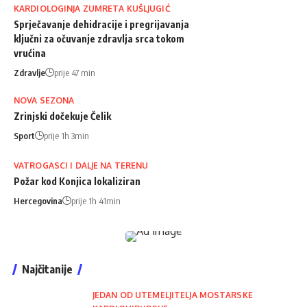
KARDIOLOGINJA ZUMRETA KUŠLJUGIĆ
Sprječavanje dehidracije i pregrijavanja
ključni za očuvanje zdravlja srca tokom
vrućina
Zdravlje
prije 47 min
NOVA SEZONA
Zrinjski dočekuje Čelik
Sport
prije 1h 3min
VATROGASCI I DALJE NA TERENU
Požar kod Konjica lokaliziran
Hercegovina
prije 1h 41min
Najčitanije
JEDAN OD UTEMELJITELJA MOSTARSKE