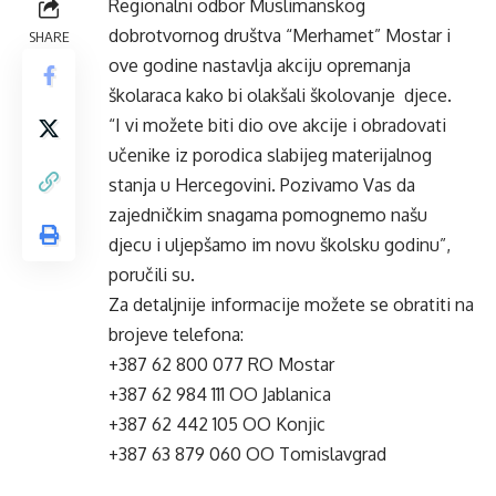
Regionalni odbor Muslimanskog
dobrotvornog društva “Merhamet” Mostar i
SHARE
ove godine nastavlja akciju opremanja
školaraca kako bi olakšali školovanje djece.
“I vi možete biti dio ove akcije i obradovati
učenike iz porodica slabijeg materijalnog
stanja u Hercegovini. Pozivamo Vas da
zajedničkim snagama pomognemo našu
djecu i uljepšamo im novu školsku godinu”,
poručili su.
Za detaljnije informacije možete se obratiti na
brojeve telefona:
+387 62 800 077 RO Mostar
+387 62 984 111 OO Jablanica
+387 62 442 105 OO Konjic
+387 63 879 060 OO Tomislavgrad