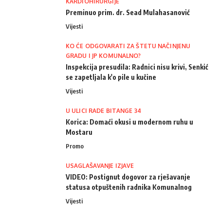
KARDIOHIRURGIJE
Preminuo prim. dr. Sead Mulahasanović
Vijesti
KO ĆE ODGOVARATI ZA ŠTETU NAČINJENU
GRADU I JP KOMUNALNO?
Inspekcija presudila: Radnici nisu krivi, Senkić
se zapetljala k'o pile u kučine
Vijesti
U ULICI RADE BITANGE 34
Korica: Domaći okusi u modernom ruhu u
Mostaru
Promo
USAGLAŠAVANJE IZJAVE
VIDEO: Postignut dogovor za rješavanje
statusa otpuštenih radnika Komunalnog
Vijesti