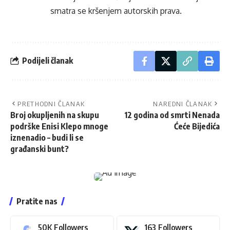
smatra se kršenjem autorskih prava.
Podijeli članak
PRETHODNI ČLANAK
NAREDNI ČLANAK
Broj okupljenih na skupu
12 godina od smrti Nenada
podrške Enisi Klepo mnoge
Ćeće Bijedića
iznenadio – budi li se
građanski bunt?
Pratite nas
50K
Followers
163
Followers