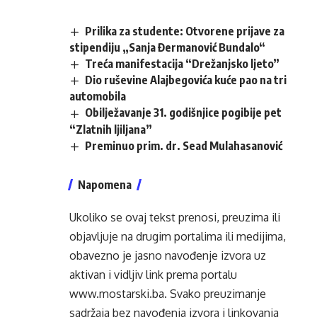
Prilika za studente: Otvorene prijave za
stipendiju „Sanja Đermanović Bundalo“
Treća manifestacija “Drežanjsko ljeto”
Dio ruševine Alajbegovića kuće pao na tri
automobila
Obilježavanje 31. godišnjice pogibije pet
“Zlatnih ljiljana”
Preminuo prim. dr. Sead Mulahasanović
Napomena
Ukoliko se ovaj tekst prenosi, preuzima ili
objavljuje na drugim portalima ili medijima,
obavezno je jasno navođenje izvora uz
aktivan i vidljiv link prema portalu
www.mostarski.ba
. Svako preuzimanje
sadržaja bez navođenja izvora i linkovanja