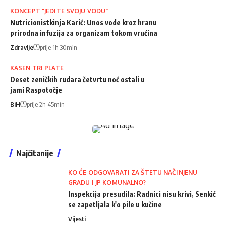
KONCEPT "JEDITE SVOJU VODU"
Nutricionistkinja Karić: Unos vode kroz hranu
prirodna infuzija za organizam tokom vrućina
Zdravlje
prije 1h 30min
KASEN TRI PLATE
Deset zeničkih rudara četvrtu noć ostali u
jami Raspotočje
BiH
prije 2h 45min
Najčitanije
KO ĆE ODGOVARATI ZA ŠTETU NAČINJENU
GRADU I JP KOMUNALNO?
Inspekcija presudila: Radnici nisu krivi, Senkić
se zapetljala k'o pile u kučine
Vijesti