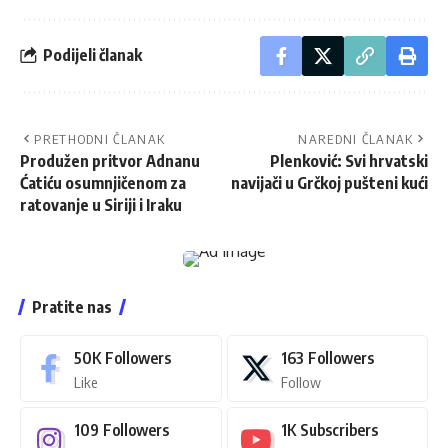
Podijeli članak
PRETHODNI ČLANAK
NAREDNI ČLANAK
Produžen pritvor Adnanu
Plenković: Svi hrvatski
Ćatiću osumnjičenom za
navijači u Grčkoj pušteni kući
ratovanje u Siriji i Iraku
Pratite nas
50K
Followers
163
Followers
Like
Follow
109
Followers
1K
Subscribers