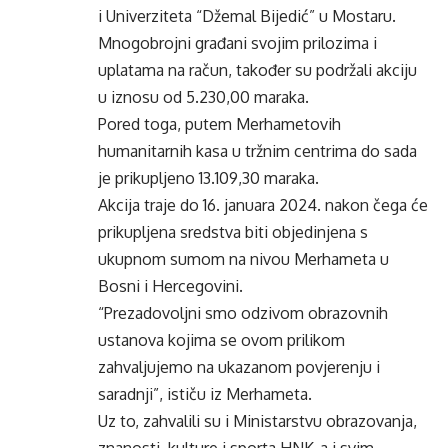
i Univerziteta “Džemal Bijedić” u Mostaru.
Mnogobrojni građani svojim prilozima i
uplatama na račun, također su podržali akciju
u iznosu od 5.230,00 maraka.
Pored toga, putem Merhametovih
humanitarnih kasa u tržnim centrima do sada
je prikupljeno 13.109,30 maraka.
Akcija traje do 16. januara 2024. nakon čega će
prikupljena sredstva biti objedinjena s
ukupnom sumom na nivou Merhameta u
Bosni i Hercegovini.
“Prezadovoljni smo odzivom obrazovnih
ustanova kojima se ovom prilikom
zahvaljujemo na ukazanom povjerenju i
saradnji”, ističu iz Merhameta.
Uz to, zahvalili su i Ministarstvu obrazovanja,