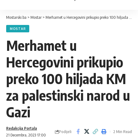
Mostarski.ba
>
Mostar
>
Merhamet u Hercegovini prikupio preko 100 hiljada KM za palestinski narod u Gazi
MOSTAR
Merhamet u
Hercegovini prikupio
preko 100 hiljada KM
za palestinski narod u
Gazi
Redakcija Portala
Podijeli
2 Min Read
21 Decembra, 2023 17:00