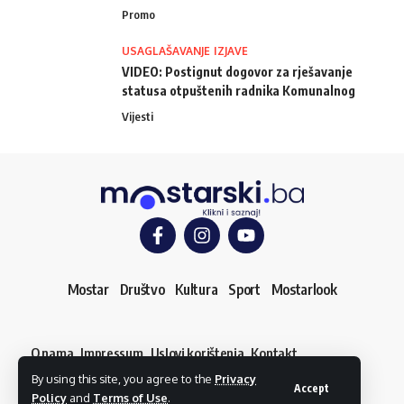
Promo
USAGLAŠAVANJE IZJAVE
VIDEO: Postignut dogovor za rješavanje
statusa otpuštenih radnika Komunalnog
Vijesti
Mostar
Društvo
Kultura
Sport
Mostarlook
O nama
Impressum
Uslovi korištenja
Kontakt
Dojavi vijest
By using this site, you agree to the
Privacy
© mostarski.ba. Sva prava pridržana
Accept
Policy
and
Terms of Use
.