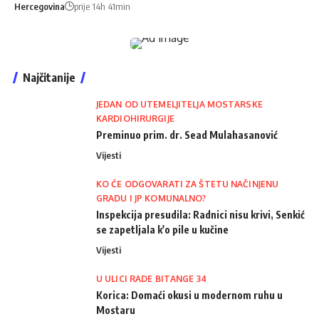
Hercegovina
prije 14h 41min
Najčitanije
JEDAN OD UTEMELJITELJA MOSTARSKE
KARDIOHIRURGIJE
Preminuo prim. dr. Sead Mulahasanović
Vijesti
KO ĆE ODGOVARATI ZA ŠTETU NAČINJENU
GRADU I JP KOMUNALNO?
Inspekcija presudila: Radnici nisu krivi, Senkić
se zapetljala k'o pile u kučine
Vijesti
U ULICI RADE BITANGE 34
Korica: Domaći okusi u modernom ruhu u
Mostaru