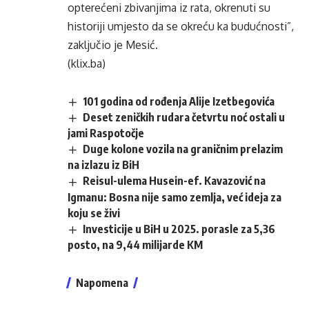
opterećeni zbivanjima iz rata, okrenuti su
historiji umjesto da se okreću ka budućnosti”,
zaključio je Mesić.
(klix.ba)
101 godina od rođenja Alije Izetbegovića
Deset zeničkih rudara četvrtu noć ostali u
jami Raspotočje
Duge kolone vozila na graničnim prelazim
na izlazu iz BiH
Reisul-ulema Husein-ef. Kavazović na
Igmanu: Bosna nije samo zemlja, već ideja za
koju se živi
Investicije u BiH u 2025. porasle za 5,36
posto, na 9,44 milijarde KM
Napomena