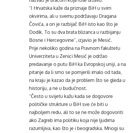
nazvao je braćom koja ruše državu.
“I Hrvatska kaže da priznaje BiH u svim
okvirima, ali u svemu podržavaju Dragana
Čovića, a on je razbijač BiH isto kao što je
Dodik. To su dva brata blizanca u razbijanju
Bosne i Hercegovine”, izjavio je Mesić.
Prije nekoliko godina na Pravnom fakultetu
Univerziteta u Zenici Mesić je održao
predavanje o putu BiH ka Evropskoj uniji, a na
pitanje da li smo se pomjerili imalo od tada,
na kraju je kazao da je problem što se gleda u
historiju, a ne u budućnost.
“Često u svijetu kažu kada se dogovore
političke strukture u BiH sve će biti u
najboljem redu, ali to se ne može dogovoriti
ako Zagreb ima politiku koja nije ljudima
razumljiva, kao što je i beogradska. Mnogi su