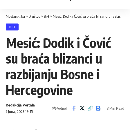
Mostarski.ba
>
Društvo
>
BiH
>
Mesić: Dodik i Čović su braća blizanci u razbijanju Bosne i Hercegovine
BIH
Mesić: Dodik i Čović
su braća blizanci u
razbijanju Bosne i
Hercegovine
Redakcija Portala
Podijeli
3 Min Read
7 Juna, 2023 19:15