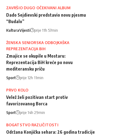
ZAVRŠIO DUGO OČEKIVANI ALBUM
Dado Sejdievski predstavio novu pjesmu
“Budalo”
Kultura
Vijesti
prije 11h 57min
ŽENSKA SENIORSKA ODBOJKAŠKA
REPREZENTACIJA BIH
Zmajice se okupile u Mostaru:
Reprezentacija BiH kreće po novu
mediteransku priču
Sport
prije 12h 11min
PRVO KOLO
Velež želi pozitivan start protiv
favorizovanog Borca
Sport
prije 14h 29min
BOGATSTVO RAZLIČITOSTI
Održana Konjička sehara: 26 godina tradicije