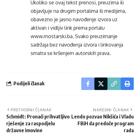
Ukoliko se ovaj tekst prenosi, preuzima ili
objavljuje na drugim portalima ili medijima,
obavezno je jasno navođenje izvora uz
aktivan i vidljiv link prema portalu
www.mostarski.ba
. Svako preuzimanje
sadržaja bez navođenja izvora i linkovanja
smatra se kršenjem autorskih prava.
Podijeli članak
PRETHODNI ČLANAK
NAREDNI ČLANAK
Schmidt: Pronaći prihvatljivo
Lendo pozvao Nikšića i Vladu
rješenje za raspodjelu
FBiH da predoče program
državne imovine
rada