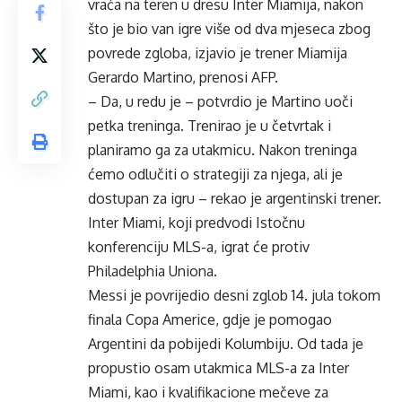
vraća na teren u dresu Inter Miamija, nakon
što je bio van igre više od dva mjeseca zbog
povrede zgloba, izjavio je trener Miamija
Gerardo Martino, prenosi AFP.
– Da, u redu je – potvrdio je Martino uoči
petka treninga. Trenirao je u četvrtak i
planiramo ga za utakmicu. Nakon treninga
ćemo odlučiti o strategiji za njega, ali je
dostupan za igru – rekao je argentinski trener.
Inter Miami, koji predvodi Istočnu
konferenciju MLS-a, igrat će protiv
Philadelphia Uniona.
Messi je povrijedio desni zglob 14. jula tokom
finala Copa Americe, gdje je pomogao
Argentini da pobijedi Kolumbiju. Od tada je
propustio osam utakmica MLS-a za Inter
Miami, kao i kvalifikacione mečeve za