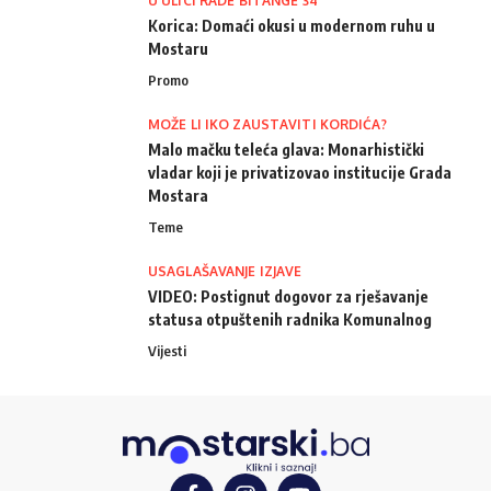
U ULICI RADE BITANGE 34
Korica: Domaći okusi u modernom ruhu u
Mostaru
Promo
MOŽE LI IKO ZAUSTAVITI KORDIĆA?
Malo mačku teleća glava: Monarhistički
vladar koji je privatizovao institucije Grada
Mostara
Teme
USAGLAŠAVANJE IZJAVE
VIDEO: Postignut dogovor za rješavanje
statusa otpuštenih radnika Komunalnog
Vijesti