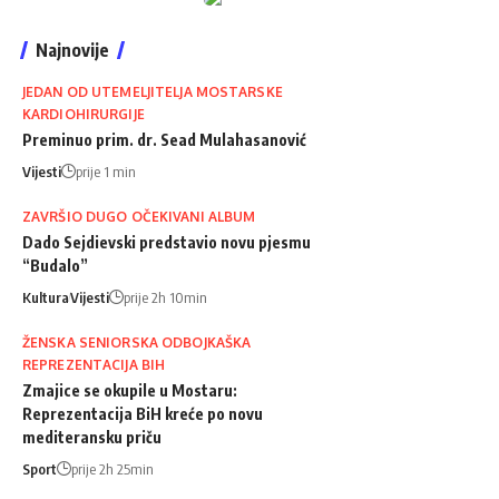
Najnovije
JEDAN OD UTEMELJITELJA MOSTARSKE
KARDIOHIRURGIJE
Preminuo prim. dr. Sead Mulahasanović
Vijesti
prije 1 min
ZAVRŠIO DUGO OČEKIVANI ALBUM
Dado Sejdievski predstavio novu pjesmu
“Budalo”
Kultura
Vijesti
prije 2h 10min
ŽENSKA SENIORSKA ODBOJKAŠKA
REPREZENTACIJA BIH
Zmajice se okupile u Mostaru:
Reprezentacija BiH kreće po novu
mediteransku priču
Sport
prije 2h 25min