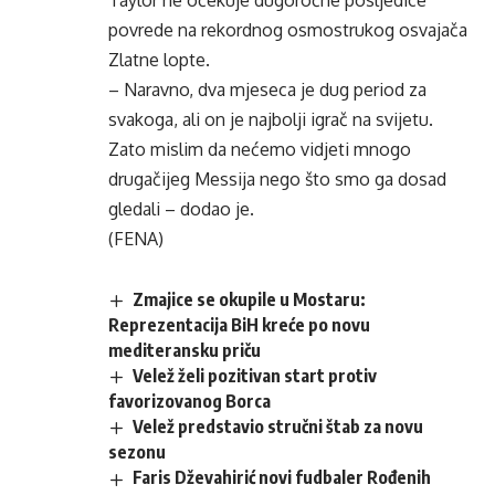
Taylor ne očekuje dugoročne posljedice
povrede na rekordnog osmostrukog osvajača
Zlatne lopte.
– Naravno, dva mjeseca je dug period za
svakoga, ali on je najbolji igrač na svijetu.
Zato mislim da nećemo vidjeti mnogo
drugačijeg Messija nego što smo ga dosad
gledali – dodao je.
(FENA)
Zmajice se okupile u Mostaru:
Reprezentacija BiH kreće po novu
mediteransku priču
Velež želi pozitivan start protiv
favorizovanog Borca
Velež predstavio stručni štab za novu
sezonu
Faris Dževahirić novi fudbaler Rođenih