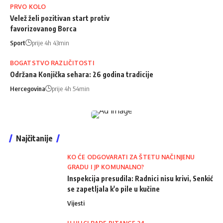
PRVO KOLO
Velež želi pozitivan start protiv
favorizovanog Borca
Sport
prije 4h 43min
BOGATSTVO RAZLIČITOSTI
Održana Konjička sehara: 26 godina tradicije
Hercegovina
prije 4h 54min
Najčitanije
KO ĆE ODGOVARATI ZA ŠTETU NAČINJENU
GRADU I JP KOMUNALNO?
Inspekcija presudila: Radnici nisu krivi, Senkić
se zapetljala k'o pile u kučine
Vijesti