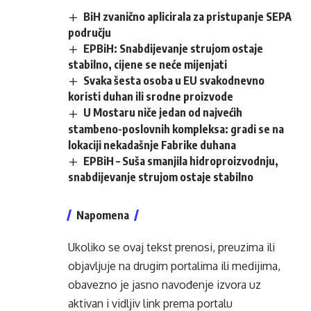
BiH zvanično aplicirala za pristupanje SEPA
području
EPBiH: Snabdijevanje strujom ostaje
stabilno, cijene se neće mijenjati
Svaka šesta osoba u EU svakodnevno
koristi duhan ili srodne proizvode
U Mostaru niče jedan od najvećih
stambeno-poslovnih kompleksa: gradi se na
lokaciji nekadašnje Fabrike duhana
EPBiH – Suša smanjila hidroproizvodnju,
snabdijevanje strujom ostaje stabilno
Napomena
Ukoliko se ovaj tekst prenosi, preuzima ili
objavljuje na drugim portalima ili medijima,
obavezno je jasno navođenje izvora uz
aktivan i vidljiv link prema portalu