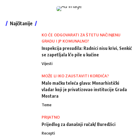
Najčitanije
KO ĆE ODGOVARATI ZA ŠTETU NAČINJENU
GRADU I JP KOMUNALNO?
Inspekcija presudila: Radnici nisu krivi, Senkić
se zapetljala k'o pile u kučine
Vijesti
MOŽE LI IKO ZAUSTAVITI KORDIĆA?
Malo mačku teleća glava: Monarhistički
vladar koji je privatizovao institucije Grada
Mostara
Teme
PRIJATNO
Prijedlog za današnji ručak/ Buredžici
Recepti