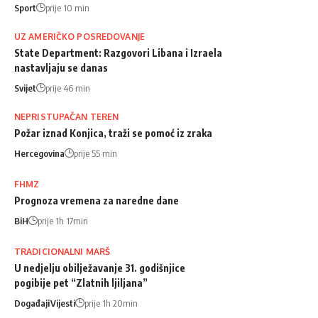
Sport
prije 10 min
UZ AMERIČKO POSREDOVANJE
State Department: Razgovori Libana i Izraela
nastavljaju se danas
Svijet
prije 46 min
NEPRISTUPAČAN TEREN
Požar iznad Konjica, traži se pomoć iz zraka
Hercegovina
prije 55 min
FHMZ
Prognoza vremena za naredne dane
BiH
prije 1h 17min
TRADICIONALNI MARŠ
U nedjelju obilježavanje 31. godišnjice
pogibije pet “Zlatnih ljiljana”
Događaji
Vijesti
prije 1h 20min