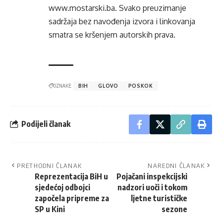
www.mostarski.ba
. Svako preuzimanje
sadržaja bez navođenja izvora i linkovanja
smatra se kršenjem autorskih prava.
OZNAKE:
BIH
GLOVO
POSKOK
Podijeli članak
PRETHODNI ČLANAK
NAREDNI ČLANAK
Reprezentacija BiH u
Pojačani inspekcijski
sjedećoj odbojci
nadzori uoči i tokom
započela pripreme za
ljetne turističke
SP u Kini
sezone