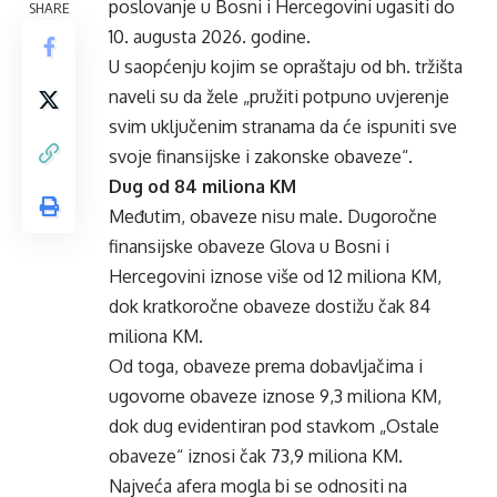
poslovanje u Bosni i Hercegovini ugasiti do
SHARE
10. augusta 2026. godine.
U saopćenju kojim se opraštaju od bh. tržišta
naveli su da žele „pružiti potpuno uvjerenje
svim uključenim stranama da će ispuniti sve
svoje finansijske i zakonske obaveze“.
Dug od 84 miliona KM
Međutim, obaveze nisu male. Dugoročne
finansijske obaveze Glova u Bosni i
Hercegovini iznose više od 12 miliona KM,
dok kratkoročne obaveze dostižu čak 84
miliona KM.
Od toga, obaveze prema dobavljačima i
ugovorne obaveze iznose 9,3 miliona KM,
dok dug evidentiran pod stavkom „Ostale
obaveze“ iznosi čak 73,9 miliona KM.
Najveća afera mogla bi se odnositi na