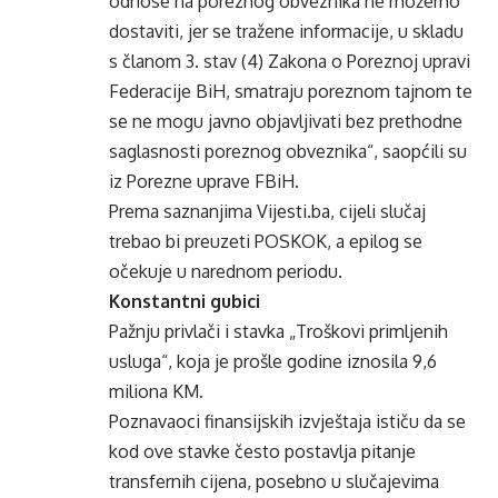
odnose na poreznog obveznika ne možemo
dostaviti, jer se tražene informacije, u skladu
s članom 3. stav (4) Zakona o Poreznoj upravi
Federacije BiH, smatraju poreznom tajnom te
se ne mogu javno objavljivati bez prethodne
saglasnosti poreznog obveznika“, saopćili su
iz Porezne uprave FBiH.
Prema saznanjima Vijesti.ba, cijeli slučaj
trebao bi preuzeti POSKOK, a epilog se
očekuje u narednom periodu.
Konstantni gubici
Pažnju privlači i stavka „Troškovi primljenih
usluga“, koja je prošle godine iznosila 9,6
miliona KM.
Poznavaoci finansijskih izvještaja ističu da se
kod ove stavke često postavlja pitanje
transfernih cijena, posebno u slučajevima